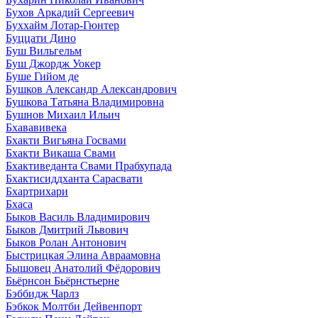
Бухов Аркадий Сергеевич
Буххайм Лотар-Гюнтер
Буццати Дино
Буш Вильгельм
Буш Джордж Уокер
Буше Гийом де
Бушков Александр Александрович
Бушкова Татьяна Владимировна
Бушнов Михаил Ильич
Бхававивека
Бхакти Вигьяна Госвами
Бхакти Викаша Свами
Бхактиведанта Свами Прабхупада
Бхактисиддханта Сарасвати
Бхартрихари
Бхаса
Быков Василь Владимирович
Быков Дмитрий Львович
Быков Ролан Антонович
Быстрицкая Элина Авраамовна
Бышовец Анатолий Фёдорович
Бьёрнсон Бьёрнстьерне
Бэббидж Чарлз
Бэбкок Молтби Дейвенпорт