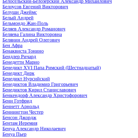
Белосельский-Белозерский Александр Михайлович
Белоусов Евгений Викторович
Белуши Джеймс
Белый Андрей
Бельмондо Жан-Поль
Беляев Александр Романович
Беляева Галина Викторовна
Белянин Андрей Олегович
Бен Афра
Бенаквиста Тонино
Бендлер Ричард
Бенедетти Марио
Бенедикт XVI Папа Римский (Шестнадцатый)
Бенедикт Дирк
Бенедикт Нурсийский
Бенедиктов Владимир Григорьевич
Бенедиктов Кирил Станиславович
Бенкендорф Александр Христофорович
Бенн Готфрид
Беннетт Арнольд
Беннингтон Честер
Бенсон Джордж
Бентам Иеремия
Бенуа Александр Николаевич
Бенуа Пьер