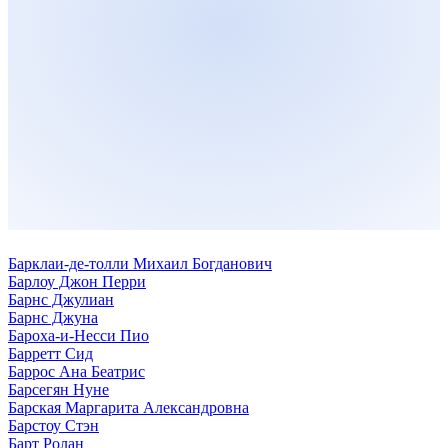
Барклаи-де-толли Михаил Богданович
Барлоу Джон Перри
Барнс Джулиан
Барнс Джуна
Бароха-и-Несси Пио
Барретт Сид
Баррос Ана Беатрис
Барсегян Нуне
Барская Маргарита Александровна
Барстоу Стэн
Барт Ролан