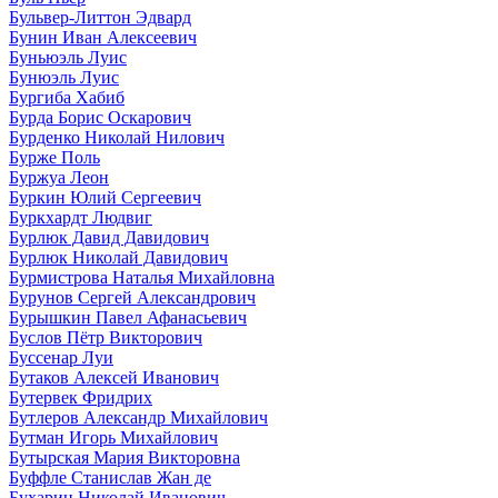
Бульвер-Литтон Эдвард
Бунин Иван Алексеевич
Буньюэль Луис
Бунюэль Луис
Бургиба Хабиб
Бурда Борис Оскарович
Бурденко Николай Нилович
Бурже Поль
Буржуа Леон
Буркин Юлий Сергеевич
Буркхардт Людвиг
Бурлюк Давид Давидович
Бурлюк Николай Давидович
Бурмистрова Наталья Михайловна
Бурунов Сергей Александрович
Бурышкин Павел Афанасьевич
Буслов Пётр Викторович
Буссенар Луи
Бутаков Алексей Иванович
Бутервек Фридрих
Бутлеров Александр Михайлович
Бутман Игорь Михайлович
Бутырская Мария Викторовна
Буффле Станислав Жан де
Бухарин Николай Иванович