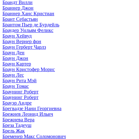
Брандт Вилли
Браннер Джон
Браннер Ханс Кристиан
Брант Себастьян
Брантом Пьер де Бурдейль
Браудер Уильям Феликс
Браун Хейвуд
Браун Вернер фон
Браун Герберт Чарлз
Браун Ден
Браун Джон
Браун Картер
Браун Кристофер Морис
Браун Лес
Браун Рита Мэй
Браун Томас
Браунинг Роберт
Браунинг Роберт
Брауэр Андре
Брегвадзе Нани Георгиевна
Брежнев Леонид Ильич
Брежнева Вера
Бреза Тадеуш
Брель Жак
Бременер Макс Соломонович