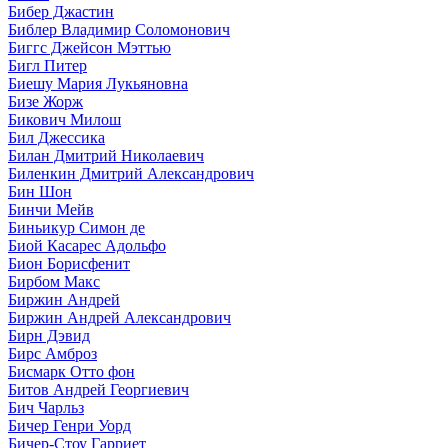
Бибер Джастин
Библер Владимир Соломонович
Биггс Джейсон Мэттью
Бигл Питер
Биешу Мария Лукьяновна
Бизе Жорж
Бикович Милош
Бил Джессика
Билан Дмитрий Николаевич
Биленкин Дмитрий Александрович
Бин Шон
Бинчи Мейв
Биньикур Симон де
Биой Касарес Адольфо
Бион Борисфенит
Бирбом Макс
Биржин Андрей
Биржин Андрей Александрович
Бирн Дэвид
Бирс Амброз
Бисмарк Отто фон
Битов Андрей Георгиевич
Бич Чарльз
Бичер Генри Уорд
Бичер-Стоу Гарриет