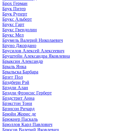
Брох Герман
Брук Питер
Брук Руперт
Брукс Альберт
Брукс Гарт
Брукс Гвендолин
Брукс Мел
Брумель Валерий Николаевич
Бруно Джордано
Брусилов Алексей Алексеевич
Бруштейн Александра Яковлевна
Брыксин Александр
Брыль Янка
Брыльска Барбара
Брэгг Пол
Брэдбери Рэй
Брэдли Алан
Брэдли Фрэнсис Герберт
Брэдстрит Анна
Брэкстон Тони
Брэнсон Ричард
Брюйн Жорис де
Брюкнер Паскаль
Брюллов Карл Павлович
Брюсов Валерий Яковлевич