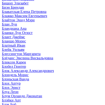
Бишоп Элизабет
Биэн Брендан
Блаватская Елена Петровна
Блажко Максим Евгеньевич
Блайтон Энид Мэри
Блан Луи
Бландиана Ана
Бланки Луи Огюст
Блант Джеймс
Бланшо Морис
Блатный Иван
Блейк Уильям
Блессингтон Маргарита
Блёданс Эвелина Висвальдовна
Бликсен Карен
Блобел Гюнтер
Блок Александр Александрович
Блондель Морис
Блоньская Ванда
Блох Артур
Блох Эрнст
Блуа Леон
Блум Орландо Джонатан
Блэйки Арт
Блэк Боб