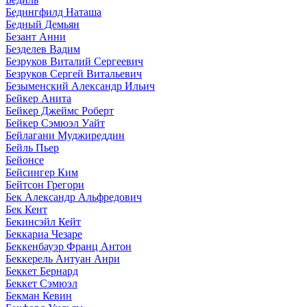
Бедингфилд Наташа
Бедный Демьян
Безант Анни
Безделев Вадим
Безруков Виталий Сергеевич
Безруков Сергей Витальевич
Безыменский Александр Ильич
Бейкер Анита
Бейкер Джеймс Роберт
Бейкер Сэмюэл Уайт
Бейлагани Муджиреддин
Бейль Пьер
Бейонсе
Бейсингер Ким
Бейтсон Грегори
Бек Александр Альфредович
Бек Кент
Бекинсэйл Кейт
Беккариа Чезаре
Беккенбауэр Франц Антон
Беккерель Антуан Анри
Беккет Бернард
Беккет Сэмюэл
Бекман Кевин