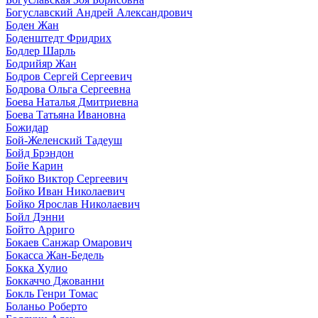
Богуславский Андрей Александрович
Боден Жан
Боденштедт Фридрих
Бодлер Шарль
Бодрийяр Жан
Бодров Сергей Сергеевич
Бодрова Ольга Сергеевна
Боева Наталья Дмитриевна
Боева Татьяна Ивановна
Божидар
Бой-Желенский Тадеуш
Бойд Брэндон
Бойе Карин
Бойко Виктор Сергеевич
Бойко Иван Николаевич
Бойко Ярослав Николаевич
Бойл Дэнни
Бойто Арриго
Бокаев Санжар Омарович
Бокасса Жан-Бедель
Бокка Хулио
Боккаччо Джованни
Бокль Генри Томас
Боланьо Роберто