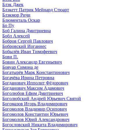
Блэк Джек
Блэкетт Патрик Мейнард Стюарт
Блэкмор Ричи
Блюменталь Оскар
Бо Пу
Боб Галина Дмитриевна
Бобл Алексей
Бобров Сергей Павлович
Бобровский Иоганнес
Бобылёв Иван Тимофеевич
Бови П.
Бовин Александр Евгеньевич
Бовуар Симона де
Богатырёв Марк Константинович
Богачёва Ирина Петровна
Богданович Ипполит Фёдорович
Богданович Максим Адамович
Боголюбов Ефим Дмитриевич
Боголюбский Андрей Юрьевич Святой
Богомазов Игорь Владимирович
Богомолов Владимир Осипович
Богомолов Константин Юрьевич
Богомолов Юрий Александрович
Богословский Никита Владимирович
Богуславская Зоя Борисовна