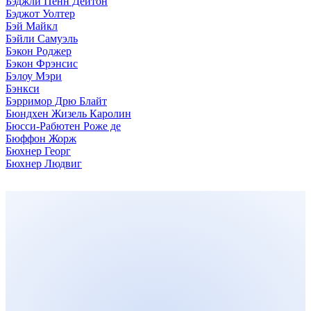
Бэджли Пенн Дейтон
Бэджот Уолтер
Бэй Майкл
Бэйли Самуэль
Бэкон Роджер
Бэкон Фрэнсис
Бэлоу Мэри
Бэнкси
Бэрримор Дрю Блайт
Бюндхен Жизель Каролин
Бюсси-Рабютен Роже де
Бюффон Жорж
Бюхнер Георг
Бюхнер Людвиг