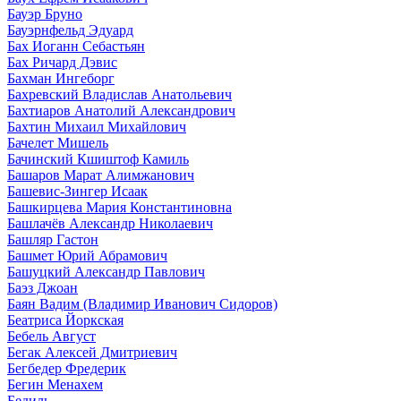
Бауэр Бруно
Бауэрнфельд Эдуард
Бах Иоганн Себастьян
Бах Ричард Дэвис
Бахман Ингеборг
Бахревский Владислав Анатольевич
Бахтиаров Анатолий Александрович
Бахтин Михаил Михайлович
Бачелет Мишель
Бачинский Кшиштоф Камиль
Башаров Марат Алимжанович
Башевис-Зингер Исаак
Башкирцева Мария Константиновна
Башлачёв Александр Николаевич
Башляр Гастон
Башмет Юрий Абрамович
Башуцкий Александр Павлович
Баэз Джоан
Баян Вадим (Владимир Иванович Сидоров)
Беатриса Йоркская
Бебель Август
Бегак Алексей Дмитриевич
Бегбедер Фредерик
Бегин Менахем
Бедиль