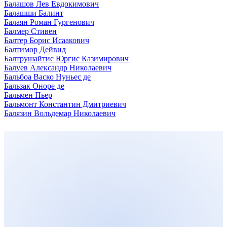
Балашов Лев Евдокимович
Балашши Балинт
Балаян Роман Гургенович
Балмер Стивен
Балтер Борис Исаакович
Балтимор Дейвид
Балтрушайтис Юргис Казимирович
Балуев Александр Николаевич
Бальбоа Васко Нуньес де
Бальзак Оноре де
Бальмен Пьер
Бальмонт Константин Дмитриевич
Балязин Вольдемар Николаевич