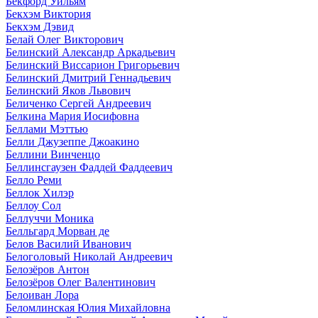
Бекфорд Уильям
Бекхэм Виктория
Бекхэм Дэвид
Белай Олег Викторович
Белинский Александр Аркадьевич
Белинский Виссарион Григорьевич
Белинский Дмитрий Геннадьевич
Белинский Яков Львович
Беличенко Сергей Андреевич
Белкина Мария Иосифовна
Беллами Мэттью
Белли Джузеппе Джоакино
Беллини Винченцо
Беллинсгаузен Фаддей Фаддеевич
Белло Реми
Беллок Хилэр
Беллоу Сол
Беллуччи Моника
Белльгард Морван де
Белов Василий Иванович
Белоголовый Николай Андреевич
Белозёров Антон
Белозёров Олег Валентинович
Белоиван Лора
Беломлинская Юлия Михайловна