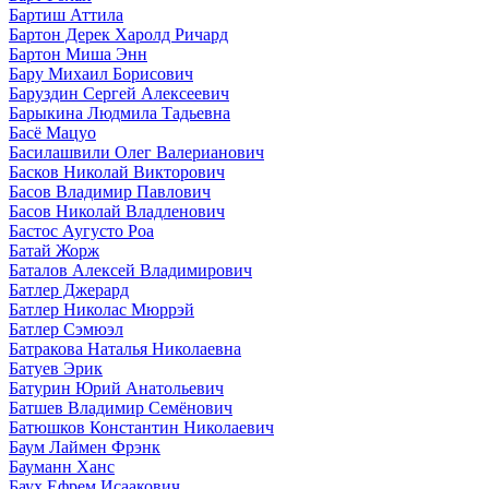
Бартиш Аттила
Бартон Дерек Харолд Ричард
Бартон Миша Энн
Бару Михаил Борисович
Баруздин Сергей Алексеевич
Барыкина Людмила Тадьевна
Басё Мацуо
Басилашвили Олег Валерианович
Басков Николай Викторович
Басов Владимир Павлович
Басов Николай Владленович
Бастос Аугусто Роа
Батай Жорж
Баталов Алексей Владимирович
Батлер Джерард
Батлер Николас Мюррэй
Батлер Сэмюэл
Батракова Наталья Николаевна
Батуев Эрик
Батурин Юрий Анатольевич
Батшев Владимир Семёнович
Батюшков Константин Николаевич
Баум Лаймен Фрэнк
Бауманн Ханс
Баух Ефрем Исаакович