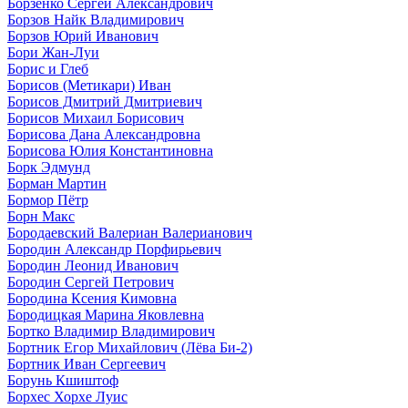
Борзенко Сергей Александрович
Борзов Найк Владимирович
Борзов Юрий Иванович
Бори Жан-Луи
Борис и Глеб
Борисов (Метикари) Иван
Борисов Дмитрий Дмитриевич
Борисов Михаил Борисович
Борисова Дана Александровна
Борисова Юлия Константиновна
Борк Эдмунд
Борман Мартин
Бормор Пётр
Борн Макс
Бородаевский Валериан Валерианович
Бородин Александр Порфирьевич
Бородин Леонид Иванович
Бородин Сергей Петрович
Бородина Ксения Кимовна
Бородицкая Марина Яковлевна
Бортко Владимир Владимирович
Бортник Егор Михайлович (Лёва Би-2)
Бортник Иван Сергеевич
Борунь Кшиштоф
Борхес Хорхе Луис