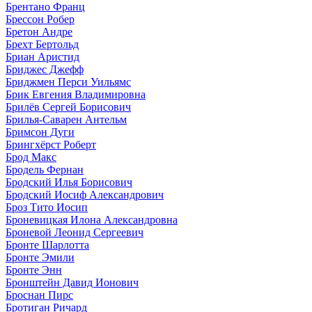
Брентано Франц
Брессон Робер
Бретон Андре
Брехт Бертольд
Бриан Аристид
Бриджес Джефф
Бриджмен Перси Уильямс
Брик Евгения Владимировна
Брилёв Сергей Борисович
Брилья-Саварен Антельм
Бримсон Дуги
Брингхёрст Роберт
Брод Макс
Бродель Фернан
Бродский Илья Борисович
Бродский Иосиф Александрович
Броз Тито Иосип
Броневицкая Илона Александровна
Броневой Леонид Сергеевич
Бронте Шарлотта
Бронте Эмили
Бронте Энн
Бронштейн Давид Ионович
Броснан Пирс
Бротиган Ричард