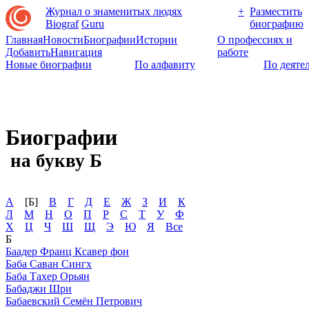
Журнал о знаменитых людях
+
Разместить
Biograf
Guru
биографию
Главная
Новости
Биографии
Истории
О профессиях и
Добавить
Навигация
работе
Новые биографии
По алфавиту
По деяте
Биографии
на букву Б
А
[Б]
В
Г
Д
Е
Ж
З
И
К
Л
М
Н
О
П
Р
С
Т
У
Ф
Х
Ц
Ч
Ш
Щ
Э
Ю
Я
Все
Б
Баадер Франц Ксавер фон
Баба Саван Сингх
Баба Тахер Орьян
Бабаджи Шри
Бабаевский Семён Петрович