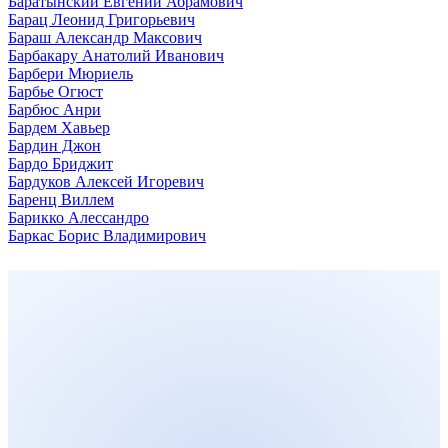
Баратынский Евгений Абрамович
Барац Леонид Григорьевич
Бараш Александр Максович
Барбакару Анатолий Иванович
Барбери Мюриель
Барбье Огюст
Барбюс Анри
Бардем Хавьер
Бардин Джон
Бардо Бриджит
Бардуков Алексей Игоревич
Баренц Виллем
Барикко Алессандро
Баркас Борис Владимирович