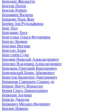
Бенцони Жюльетта
Бенчли Питер
Бенчли Роберт
Беньямин Вальтер
Беранже Пьер Жан
Бербер Зоя Рудольфовна
Берг Пол
Бергамин Хосе
Берггольц Ольга Федоровна
Бергер Людвиг
Бергман Ингмар
Бергсон Анри
Бергстрём Суне
Бердяев Николай Александрович
Березин Владимир Александрович
Березкин Григорий Викторович
Березовский Борис Абрамович
Берестов Валентин Дмитриевич
Бержерак Савиньен Сирано де
Беринг Витус Ионассен
Берия Серго Лаврентьевич
Беркеши Андраш
Беркли Джордж
Беркович Михаил Фадеевич
Берлин Ирвинг