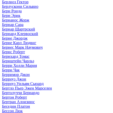
Берлиоз Гектор
Берлускони Сильвио
Берн Ронда
Берн Эрик
Бернанос Жорж
Бернар Сара
Бернар Шартрский
Бернард Клервоский
Берне Джордж
Берне Карл Людвиг
Бернес Марк Наумович
Бернс Роберт
Бернхард Томас
Бернштейн Чарльз
Берри Холли Мария
Берри Чак
Берримор Джон
Берроуз Джон
Берроуз Уильям Сьюард
Бертло Пьер Эжен Марселен
Бертолуччи Бернардо
Бертон Роберт
Бертран Алоизиюс
Беседин Платон
Бессон Люк