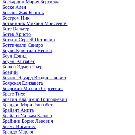
Боскардин Мария Бертилла
Боске Ален
Боссюэ Жак Бенинь
Бостром Ник
Ботвинник Михаил Моисеевич
Боте Вальтер
Ботев Христо
Боткин Сергей Петрович
Боттичелли Сандро
Боуви Кристиан Нестел
Боуи Дэвид
Боуэн Элизабет
Бошен Эдмон Пьер
Боэций
Бояков Эдуард Владиславович
Боярская Елизавета
Боярский Михаил Сергеевич
Браге Тихо
Брагин Владимир Григорьевич
Браддон Мэри Элизабет
Брайант Анита
Брайант Уильям Каллен
Брайнин Борис Львович
Брамс Иоганнес
Брандо Марлон