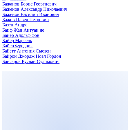
Бажанов Борис Георгиевич
Баженов Александр Николаевич
Баженов Василий Иванович
Бажов Павел Петрович
Базен Андре
Баиф Жан Антуан де
Байер Адольф фон
Байер Марсель
Байер Фредрик
Байетт Антония Сьюзен
Байрон Джордж Ноэл Гордон
Байсаров Руслан Сулимович