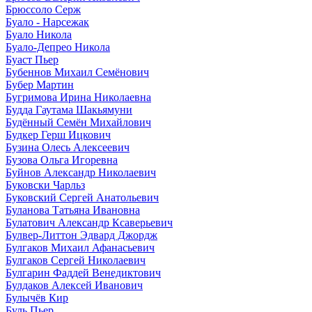
Брюссоло Серж
Буало - Нарсежак
Буало Никола
Буало-Депрео Никола
Буаст Пьер
Бубеннов Михаил Семёнович
Бубер Мартин
Бугримова Ирина Николаевна
Будда Гаутама Шакьямуни
Будённый Семён Михайлович
Будкер Герш Ицкович
Бузина Олесь Алексеевич
Бузова Ольга Игоревна
Буйнов Александр Николаевич
Буковски Чарльз
Буковский Сергей Анатольевич
Буланова Татьяна Ивановна
Булатович Александр Ксаверьевич
Булвер-Литтон Эдвард Джордж
Булгаков Михаил Афанасьевич
Булгаков Сергей Николаевич
Булгарин Фаддей Венедиктович
Булдаков Алексей Иванович
Булычёв Кир
Буль Пьер