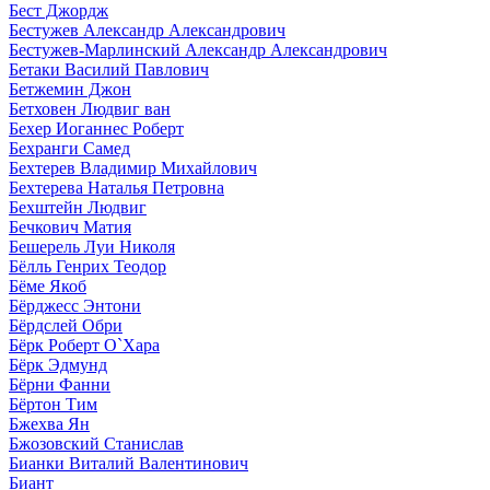
Бест Джордж
Бестужев Александр Александрович
Бестужев-Марлинский Александр Александрович
Бетаки Василий Павлович
Бетжемин Джон
Бетховен Людвиг ван
Бехер Иоганнес Роберт
Бехранги Самед
Бехтерев Владимир Михайлович
Бехтерева Наталья Петровна
Бехштейн Людвиг
Бечкович Матия
Бешерель Луи Николя
Бёлль Генрих Теодор
Бёме Якоб
Бёрджесс Энтони
Бёрдслей Обри
Бёрк Роберт О`Хара
Бёрк Эдмунд
Бёрни Фанни
Бёртон Тим
Бжехва Ян
Бжозовский Станислав
Бианки Виталий Валентинович
Биант