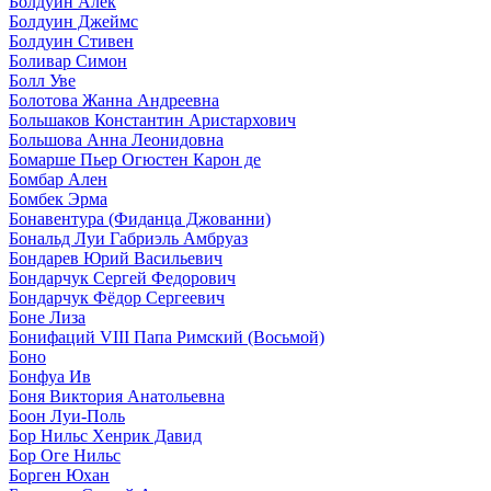
Болдуин Алек
Болдуин Джеймс
Болдуин Стивен
Боливар Симон
Болл Уве
Болотова Жанна Андреевна
Большаков Константин Аристархович
Большова Анна Леонидовна
Бомарше Пьер Огюстен Карон де
Бомбар Ален
Бомбек Эрма
Бонавентура (Фиданца Джованни)
Бональд Луи Габриэль Амбруаз
Бондарев Юрий Васильевич
Бондарчук Сергей Федорович
Бондарчук Фёдор Сергеевич
Боне Лиза
Бонифаций VIII Папа Римский (Восьмой)
Боно
Бонфуа Ив
Боня Виктория Анатольевна
Боон Луи-Поль
Бор Нильс Хенрик Давид
Бор Оге Нильс
Борген Юхан