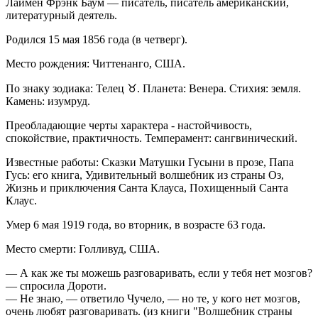
Лаймен Фрэнк Баум — писатель, писатель американский,
литературный деятель.
Родился 15 мая 1856 года (в четверг).
Место рождения: Читтенанго, США.
По знаку зодиака: Телец ♉. Планета: Венера. Стихия: земля.
Камень: изумруд.
Преобладающие черты характера - настойчивость,
спокойствие, практичность. Темперамент: сангвинический.
Известные работы: Сказки Матушки Гусыни в прозе, Папа
Гусь: его книга, Удивительный волшебник из страны Оз,
Жизнь и приключения Санта Клауса, Похищенный Санта
Клаус.
Умер 6 мая 1919 года, во вторник, в возрасте 63 года.
Место смерти: Голливуд, США.
— А как же ты можешь разговаривать, если у тебя нет мозгов?
— спросила Дороти.
— Не знаю, — ответило Чучело, — но те, у кого нет мозгов,
очень любят разговаривать. (из книги "Волшебник страны