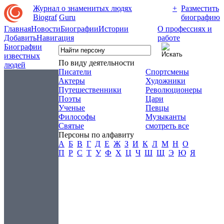
Журнал о знаменитых людях
+
Разместить
Biograf
Guru
биографию
Главная
Новости
Биографии
Истории
О профессиях и
Добавить
Навигация
работе
Биографии
известных
По виду деятельности
людей
Писатели
Спортсмены
Актеры
Художники
Путешественники
Революционеры
Поэты
Цари
Ученые
Певцы
Философы
Музыканты
Святые
смотреть все
Персоны по алфавиту
А
Б
В
Г
Д
Е
Ж
З
И
К
Л
М
Н
О
П
Р
С
Т
У
Ф
Х
Ц
Ч
Ш
Щ
Э
Ю
Я