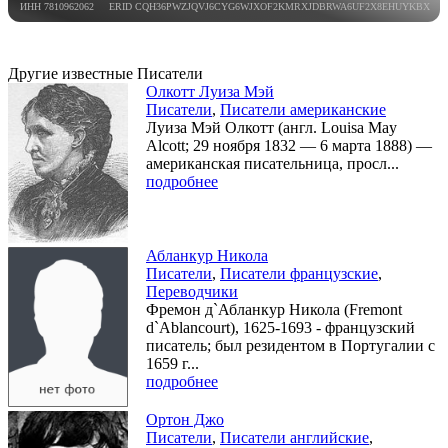
ИНН 7810962062 ERID CQH36PWZJQVJ6CYG6WJXOF2KMRXJDBRWA6UF2X8EHUYKBX
Другие известные Писатели
Олкотт Луиза Мэй
Писатели
,
Писатели американские
Луиза Мэй Олкотт (англ. Louisa May
Alcott; 29 ноября 1832 — 6 марта 1888) —
американская писательница, просл...
подробнее
Абланкур Никола
Писатели
,
Писатели французские
,
Переводчики
Фремон д`Абланкур Никола (Fremont
d`Ablancourt), 1625-1693 - французский
писатель; был резидентом в Португалии с
1659 г...
подробнее
Ортон Джо
Писатели
,
Писатели английские
,