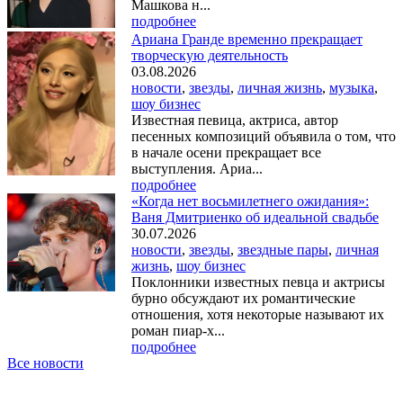
Машкова н...
подробнее
Ариана Гранде временно прекращает
творческую деятельность
03.08.2026
новости
,
звезды
,
личная жизнь
,
музыка
,
шоу бизнес
Известная певица, актриса, автор
песенных композиций объявила о том, что
в начале осени прекращает все
выступления. Ариа...
подробнее
«Когда нет восьмилетнего ожидания»:
Ваня Дмитриенко об идеальной свадьбе
30.07.2026
новости
,
звезды
,
звездные пары
,
личная
жизнь
,
шоу бизнес
Поклонники известных певца и актрисы
бурно обсуждают их романтические
отношения, хотя некоторые называют их
роман пиар-х...
подробнее
Все новости