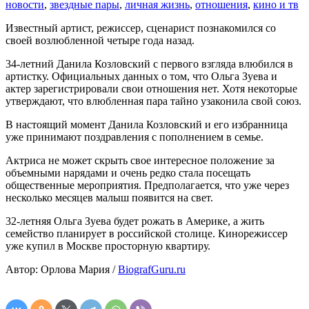
новости
,
звездные пары
,
личная жизнь
,
отношения
,
кино и тв
Известный артист, режиссер, сценарист познакомился со
своей возлюбленной четыре года назад.
34-летний Данила Козловский с первого взгляда влюбился в
артистку. Официальных данных о том, что Ольга Зуева и
актер зарегистрировали свои отношения нет. Хотя некоторые
утверждают, что влюбленная пара тайно узаконила свой союз.
В настоящий момент Данила Козловский и его избранница
уже принимают поздравления с пополнением в семье.
Актриса не может скрыть свое интересное положение за
объемными нарядами и очень редко стала посещать
общественные мероприятия. Предполагается, что уже через
несколько месяцев малыш появится на свет.
32-летняя Ольга Зуева будет рожать в Америке, а жить
семейство планирует в российской столице. Кинорежиссер
уже купил в Москве просторную квартиру.
Автор: Орлова Мария /
BiografGuru.ru