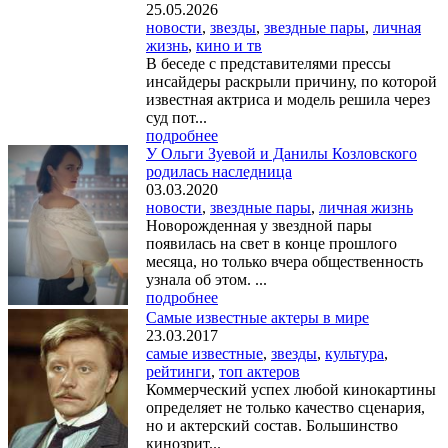
25.05.2026
новости
,
звезды
,
звездные пары
,
личная
жизнь
,
кино и тв
В беседе с представителями прессы
инсайдеры раскрыли причину, по которой
известная актриса и модель решила через
суд пот...
подробнее
У Ольги Зуевой и Данилы Козловского
родилась наследница
03.03.2020
новости
,
звездные пары
,
личная жизнь
Новорожденная у звездной пары
появилась на свет в конце прошлого
месяца, но только вчера общественность
узнала об этом. ...
подробнее
Самые известные актеры в мире
23.03.2017
самые известные
,
звезды
,
культура
,
рейтинги
,
топ актеров
Коммерческий успех любой кинокартины
определяет не только качество сценария,
но и актерский состав. Большинство
кинозрит...