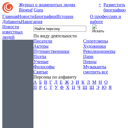
Журнал о знаменитых людях
+
Разместить
Biograf
Guru
биографию
Главная
Новости
Биографии
Истории
О профессиях и
Добавить
Навигация
работе
Новости
известных
По виду деятельности
людей
Писатели
Спортсмены
Актеры
Художники
Путешественники
Революционеры
Поэты
Цари
Ученые
Певцы
Философы
Музыканты
Святые
смотреть все
Персоны по алфавиту
А
Б
В
Г
Д
Е
Ж
З
И
К
Л
М
Н
О
П
Р
С
Т
У
Ф
Х
Ц
Ч
Ш
Щ
Э
Ю
Я