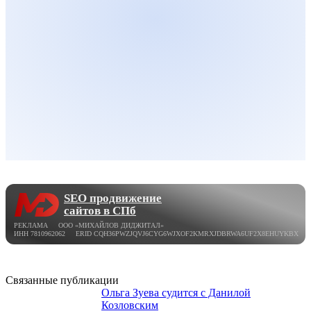
SEO продвижение
сайтов в СПб
РЕКЛАМА ООО «МИХАЙЛОВ ДИДЖИТАЛ»
ИНН 7810962062 ERID CQH36PWZJQVJ6CYG6WJXOF2KMRXJDBRWA6UF2X8EHUYKBX
Связанные публикации
Ольга Зуева судится с Данилой
Козловским