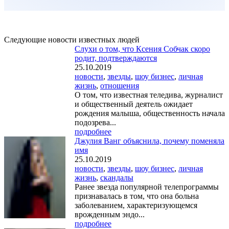
Следующие новости известных людей
Слухи о том, что Ксения Собчак скоро
родит, подтверждаются
25.10.2019
новости
,
звезды
,
шоу бизнес
,
личная
жизнь
,
отношения
О том, что известная теледива, журналист
и общественный деятель ожидает
рождения малыша, общественность начала
подозрева...
подробнее
Джулия Ванг объяснила, почему поменяла
имя
25.10.2019
новости
,
звезды
,
шоу бизнес
,
личная
жизнь
,
скандалы
Ранее звезда популярной телепрограммы
признавалась в том, что она больна
заболеванием, характеризующемся
врожденным эндо...
подробнее