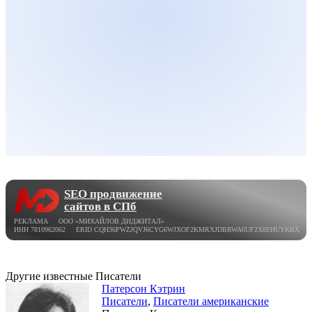
SEO продвижение
сайтов в СПб
РЕКЛАМА ООО «МИХАЙЛОВ ДИДЖИТАЛ»
ИНН 7810962062 ERID CQH36PWZJQVJ6CYG6WJXOF2KMRXJDBRWA6UF2X8EHUYKBX
Другие известные Писатели
Патерсон Кэтрин
Писатели
,
Писатели американские