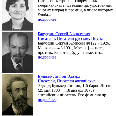
Патерсон Кэтрин — современная
американская писательница, удостоенная
многих наград и премий, в числе которых
&mda...
подробнее
Баруздин Сергей Алексеевич
Писатели
,
Писатели русские
,
Поэты
Баруздин Сергей Алексеевич [22.7.1926,
Москва — 4.3.1991, Москва] — поэт,
прозаик. Его отец, будучи заместит...
подробнее
Бульвер-Литтон Эдвард
Писатели
,
Писатели английские
Эдвард Бульвер-Литтон, 1-й барон Литтон
(25 мая 1803 — 18 января 1873) —
английский писатель. Его фамилия пр...
подробнее