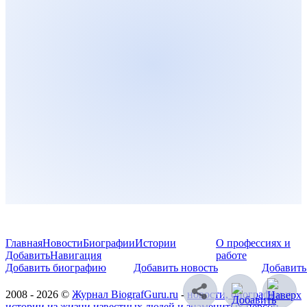
Главная
Новости
Биографии
Истории
О профессиях и
Добавить
Навигация
работе
Добавить биографию
Добавить новость
Добавить
2008 - 2026 ©
Журнал BiografGuru.ru
-
новости, биографии и
истории из жизни известных людей и знаменитых персон
.