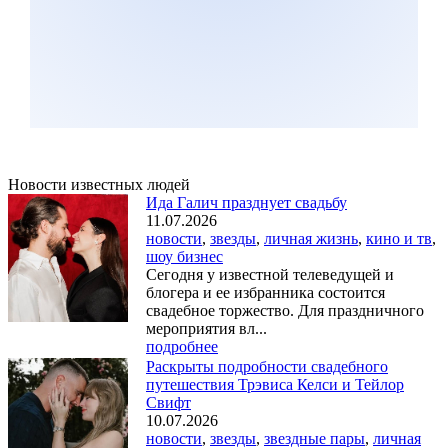
Новости известных людей
Ида Галич празднует свадьбу
11.07.2026
новости
,
звезды
,
личная жизнь
,
кино и тв
,
шоу бизнес
Сегодня у известной телеведущей и
блогера и ее избранника состоится
свадебное торжество. Для праздничного
мероприятия вл...
подробнее
Раскрыты подробности свадебного
путешествия Трэвиса Келси и Тейлор
Свифт
10.07.2026
новости
,
звезды
,
звездные пары
,
личная