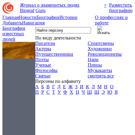
Журнал о знаменитых людях
+
Разместить
Biograf
Guru
биографию
Главная
Новости
Биографии
Истории
О профессиях и
Добавить
Навигация
работе
Биографии
известных
По виду деятельности
людей
Писатели
Спортсмены
Актеры
Художники
Путешественники
Революционеры
Поэты
Цари
Ученые
Певцы
Философы
Музыканты
Святые
смотреть все
Персоны по алфавиту
А
Б
В
Г
Д
Е
Ж
З
И
К
Л
М
Н
О
П
Р
С
Т
У
Ф
Х
Ц
Ч
Ш
Щ
Э
Ю
Я