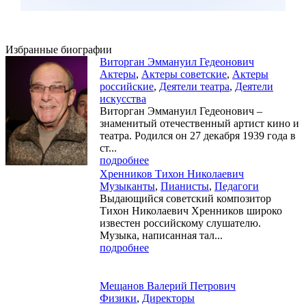
Избранные биографии
Виторган Эммануил Гедеонович
Актеры
,
Актеры советские
,
Актеры
российские
,
Деятели театра
,
Деятели
искусства
Виторган Эммануил Гедеонович –
знаменитый отечественный артист кино и
театра. Родился он 27 декабря 1939 года в
ст...
подробнее
Хренников Тихон Николаевич
Музыканты
,
Пианисты
,
Педагоги
Выдающийся советский композитор
Тихон Николаевич Хренников широко
известен российскому слушателю.
Музыка, написанная тал...
подробнее
Мещанов Валерий Петрович
Физики
,
Директоры