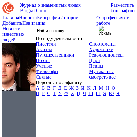
Журнал о знаменитых людях
+
Разместить
Biograf
Guru
биографию
Главная
Новости
Биографии
Истории
О профессиях и
Добавить
Навигация
работе
Новости
известных
По виду деятельности
людей
Писатели
Спортсмены
Актеры
Художники
Путешественники
Революционеры
Поэты
Цари
Ученые
Певцы
Философы
Музыканты
Святые
смотреть все
Персоны по алфавиту
А
Б
В
Г
Д
Е
Ж
З
И
К
Л
М
Н
О
П
Р
С
Т
У
Ф
Х
Ц
Ч
Ш
Щ
Э
Ю
Я