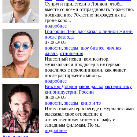
Супруги прилетели в Лондон, чтобы
вместе со всеми отпраздновать торжество,
посвященное 70-летию нахождения на
троне коро...
подробнее
Григорий Лепс рассказал о личной жизни
после развода
07.06.2022
новости
,
звезды
,
шоу бизнес
,
личная
жизнь
,
отношения
Известный певец, композитор,
музыкальный продюсер в интервью
поделился с поклонниками, как живет
после расторжения много...
подробнее
Виктор Добронравов дал характеристику
киноиндустрии России
06.06.2022
новости
,
звезды
,
кино и тв
Известный актер в беседе с журналистами
высказал свое отношение к
отечественному кинематографу и
западным фильмам. По м...
подробнее
Все новости