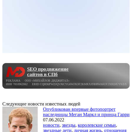
SEO продвижение
сайтов в СПб
РЕКЛАМА ООО «МИХАЙЛОВ ДИДЖИТАЛ»
ИНН 7810962062 ERID CQH36PWZJQVJ6CYG6WJXOF2KMRXJDBRWA6UF2X8EHUYKBX
Следующие новости известных людей
Опубликован впервые фотопортрет
наследницы Меган Маркл и принца Гарри
07.06.2022
новости
,
звезды
,
королевские семьи
,
звездные дети
,
личная жизнь
,
отношения