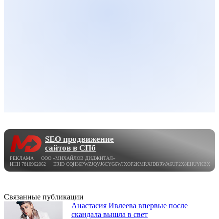
SEO продвижение
сайтов в СПб
РЕКЛАМА ООО «МИХАЙЛОВ ДИДЖИТАЛ»
ИНН 7810962062 ERID CQH36PWZJQVJ6CYG6WJXOF2KMRXJDBRWA6UF2X8EHUYKBX
Связанные публикации
Анастасия Ивлеева впервые после
скандала вышла в свет