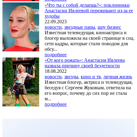
«Что ты с собой делаешь?»: поклонники
Анастасии Ивлеевой переживают из-за ее
худобы
22.09.2023
новости
,
звездные пары
,
шоу бизнес
Известная телеведущая, киноактриса и
блогер выложила на своей странице в соц.
сети кадры, которые стали поводом для
обсу...
подробнее
«От кого рожать»: Анастасия Ивлеева
назвала причину своей бездетности
18.08.2022
новости
,
звезды
,
кино и тв
,
личная жизнь
Известная блогер, актриса и телеведущая,
беседуя с Сергеем Жуковым, ответила на
его вопрос, почему до сих пор не стала
м...
подробнее