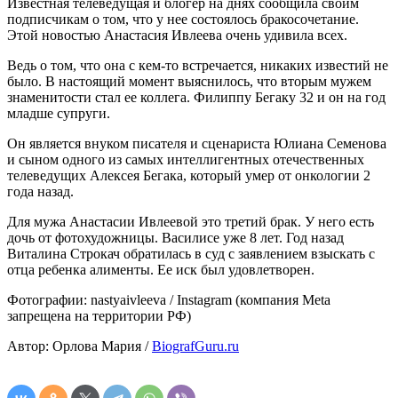
Известная телеведущая и блогер на днях сообщила своим
подписчикам о том, что у нее состоялось бракосочетание.
Этой новостью Анастасия Ивлеева очень удивила всех.
Ведь о том, что она с кем-то встречается, никаких известий не
было. В настоящий момент выяснилось, что вторым мужем
знаменитости стал ее коллега. Филиппу Бегаку 32 и он на год
младше супруги.
Он является внуком писателя и сценариста Юлиана Семенова
и сыном одного из самых интеллигентных отечественных
телеведущих Алексея Бегака, который умер от онкологии 2
года назад.
Для мужа Анастасии Ивлеевой это третий брак. У него есть
дочь от фотохудожницы. Василисе уже 8 лет. Год назад
Виталина Строкач обратилась в суд с заявлением взыскать с
отца ребенка алименты. Ее иск был удовлетворен.
Фотографии: nastyaivleeva / Instagram (компания Meta
запрещена на территории РФ)
Автор: Орлова Мария /
BiografGuru.ru