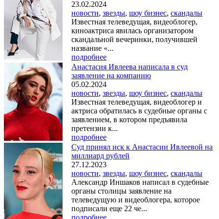
23.02.2024
новости
,
звезды
,
шоу бизнес
,
скандалы
Известная телеведущая, видеоблогер,
киноактриса явилась организатором
скандальной вечеринки, получившей
название «...
подробнее
Анастасия Ивлеева написала в суд
заявление на компанию
05.02.2024
новости
,
звезды
,
шоу бизнес
,
скандалы
Известная телеведущая, видеоблогер и
актриса обратилась в судебные органы с
заявлением, в котором предъявила
претензии к...
подробнее
Суд принял иск к Анастасии Ивлеевой на
миллиард рублей
27.12.2023
новости
,
звезды
,
шоу бизнес
,
скандалы
Александр Иншаков написал в судебные
органы столицы заявление на
телеведущую и видеоблогера, которое
подписали еще 22 че...
подробнее