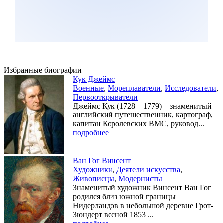
Избранные биографии
Кук Джеймс
Военные
,
Мореплаватели
,
Исследователи
,
Первооткрыватели
Джеймс Кук (1728 – 1779) – знаменитый
английский путешественник, картограф,
капитан Королевских ВМС, руковод...
подробнее
Ван Гог Винсент
Художники
,
Деятели искусства
,
Живописцы
,
Модернисты
Знаменитый художник Винсент Ван Гог
родился близ южной границы
Нидерландов в небольшой деревне Грот-
Зюндерт весной 1853 ...