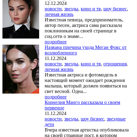
12.12.2024
новости
,
звезды
,
кино и тв
,
шоу бизнес
,
личная жизнь
Известная певица, предприниматель,
автор песен, актриса сама рассказала
поклонникам на своей странице в
соц.сети о знаме...
подробнее
Названа причина ухода Меган Фокс от
возлюбленного
11.12.2024
новости
,
звезды
,
кино и тв
,
отношения
,
личная жизнь
Известная актриса и фотомодель в
настоящий момент ожидает рождения
малыша, который должен появиться на
свет весной. Одна...
подробнее
Корнелия Манго рассказала о своем
первенце
11.12.2024
новости
,
звезды
,
шоу бизнес
,
звездные
дети
Вчера известная артистка опубликовала
на своей странице пост, в котором