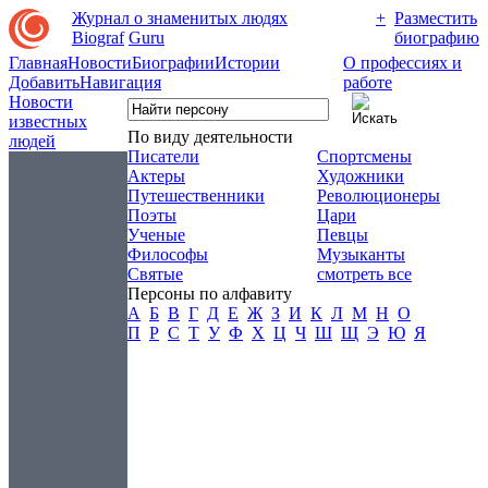
Журнал о знаменитых людях
+
Разместить
Biograf
Guru
биографию
Главная
Новости
Биографии
Истории
О профессиях и
Добавить
Навигация
работе
Новости
известных
По виду деятельности
людей
Писатели
Спортсмены
Актеры
Художники
Путешественники
Революционеры
Поэты
Цари
Ученые
Певцы
Философы
Музыканты
Святые
смотреть все
Персоны по алфавиту
А
Б
В
Г
Д
Е
Ж
З
И
К
Л
М
Н
О
П
Р
С
Т
У
Ф
Х
Ц
Ч
Ш
Щ
Э
Ю
Я