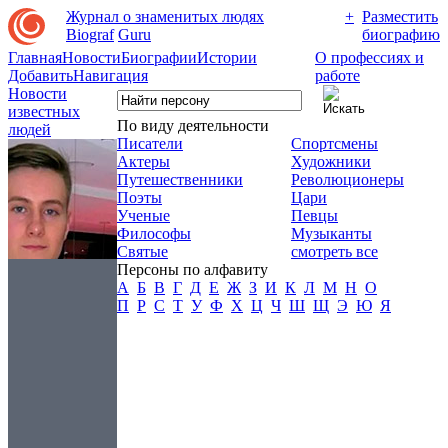
Журнал о знаменитых людях
+
Разместить
Biograf
Guru
биографию
Главная
Новости
Биографии
Истории
О профессиях и
Добавить
Навигация
работе
Новости
известных
По виду деятельности
людей
Писатели
Спортсмены
Актеры
Художники
Путешественники
Революционеры
Поэты
Цари
Ученые
Певцы
Философы
Музыканты
Святые
смотреть все
Персоны по алфавиту
А
Б
В
Г
Д
Е
Ж
З
И
К
Л
М
Н
О
П
Р
С
Т
У
Ф
Х
Ц
Ч
Ш
Щ
Э
Ю
Я