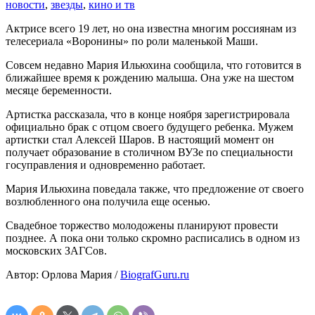
новости
,
звезды
,
кино и тв
Актрисе всего 19 лет, но она известна многим россиянам из
телесериала «Воронины» по роли маленькой Маши.
Совсем недавно Мария Ильюхина сообщила, что готовится в
ближайшее время к рождению малыша. Она уже на шестом
месяце беременности.
Артистка рассказала, что в конце ноября зарегистрировала
официально брак с отцом своего будущего ребенка. Мужем
артистки стал Алексей Шаров. В настоящий момент он
получает образование в столичном ВУЗе по специальности
госуправления и одновременно работает.
Мария Ильюхина поведала также, что предложение от своего
возлюбленного она получила еще осенью.
Свадебное торжество молодожены планируют провести
позднее. А пока они только скромно расписались в одном из
московских ЗАГСов.
Автор: Орлова Мария /
BiografGuru.ru