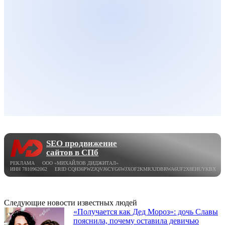
SEO продвижение
сайтов в СПб
РЕКЛАМА ООО «МИХАЙЛОВ ДИДЖИТАЛ»
ИНН 7810962062 ERID CQH36PWZJQVJ6CYG6WJXOF2KMRXJDBRWA6UF2X8EHUYKBX
Следующие новости известных людей
«Получается как Дед Мороз»: дочь Славы
пояснила, почему оставила девичью