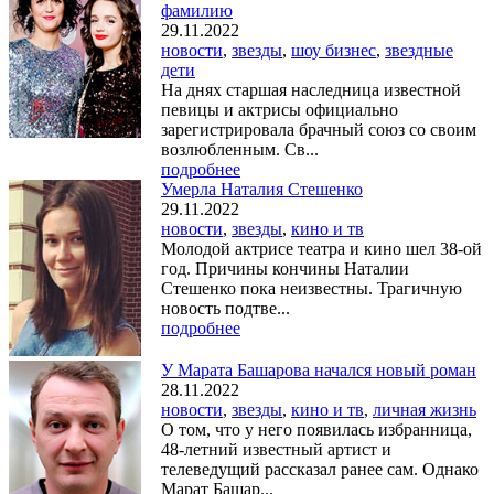
фамилию
29.11.2022
новости
,
звезды
,
шоу бизнес
,
звездные
дети
На днях старшая наследница известной
певицы и актрисы официально
зарегистрировала брачный союз со своим
возлюбленным. Св...
подробнее
Умерла Наталия Стешенко
29.11.2022
новости
,
звезды
,
кино и тв
Молодой актрисе театра и кино шел 38-ой
год. Причины кончины Наталии
Стешенко пока неизвестны. Трагичную
новость подтве...
подробнее
У Марата Башарова начался новый роман
28.11.2022
новости
,
звезды
,
кино и тв
,
личная жизнь
О том, что у него появилась избранница,
48-летний известный артист и
телеведущий рассказал ранее сам. Однако
Марат Башар...