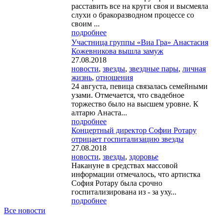
расставить все на круги своя и высмеяла
слухи о бракоразводном процессе со
своим ...
подробнее
Участница группы «Виа Гра» Анастасия
Кожевникова вышла замуж
27.08.2018
новости
,
звезды
,
звездные пары
,
личная
жизнь
,
отношения
24 августа, певица связалась семейными
узами. Отмечается, что свадебное
торжество было на высшем уровне. К
алтарю Анаста...
подробнее
Концертный директор Софии Ротару
отрицает госпитализацию звезды
27.08.2018
новости
,
звезды
,
здоровье
Накануне в средствах массовой
информации отмечалось, что артистка
София Ротару была срочно
госпитализирована из - за уху...
подробнее
Все новости