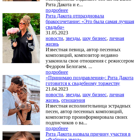
Рита Дакота и е...
подробнее
Рита Дакота отпраздновала
бракосочетание: «Это была самая лучшая
свадьба»
31.05.2023
новости
,
звезды
,
шоу бизнес
,
личная
жизнь
Известная певица, автор песенных
композиций, композитор недавно
узаконила свои отношения с режиссером
Федором Белогаем. ...
подробнее
«Принимаю поздравления»: Рита Дакота
готовится к свадебному торжеству
21.04.2023
новости
,
звезды
,
шоу бизнес
,
личная
жизнь
,
отношения
Известная исполнительница эстрадных
песен, автор песенных композиций,
композитор проинформировала своих
подписчиков о ва...
подробнее
Рита Дакота назвала причину участия в
«Фабрике звезд»