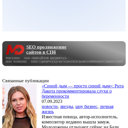
SEO продвижение
сайтов в СПб
РЕКЛАМА ООО «МИХАЙЛОВ ДИДЖИТАЛ»
ИНН 7810962062 ERID CQH36PWZJQVJ6CYG6WJXOF2KMRXJDBRWA6UF2X8EHUYKBX
Связанные публикации
«Синий дым — просто синий дым»: Рита
Дакота прокомментировала слухи о
беременности
07.09.2023
новости
,
звезды
,
шоу бизнес
,
личная
жизнь
Известная певица, автор-исполнитель,
композитор недавно вышла замуж.
Молодожены отдыхают сейчас на Бали.