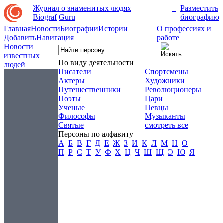
Журнал о знаменитых людях
+
Разместить
Biograf
Guru
биографию
Главная
Новости
Биографии
Истории
О профессиях и
Добавить
Навигация
работе
Новости
известных
По виду деятельности
людей
Писатели
Спортсмены
Актеры
Художники
Путешественники
Революционеры
Поэты
Цари
Ученые
Певцы
Философы
Музыканты
Святые
смотреть все
Персоны по алфавиту
А
Б
В
Г
Д
Е
Ж
З
И
К
Л
М
Н
О
П
Р
С
Т
У
Ф
Х
Ц
Ч
Ш
Щ
Э
Ю
Я