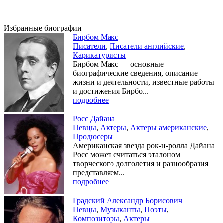
Избранные биографии
Бирбом Макс
Писатели
,
Писатели английские
,
Карикатуристы
Бирбом Макс — основные
биографические сведения, описание
жизни и деятельности, известные работы
и достижения Бирбо...
подробнее
Росс Дайана
Певцы
,
Актеры
,
Актеры американские
,
Продюсеры
Американская звезда рок-н-ролла Дайана
Росс может считаться эталоном
творческого долголетия и разнообразия
представляем...
подробнее
Градский Александр Борисович
Певцы
,
Музыканты
,
Поэты
,
Композиторы
,
Актеры