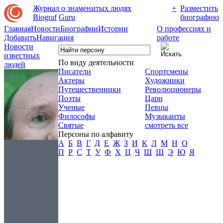
Журнал о знаменитых людях
+
Разместить
Biograf
Guru
биографию
Главная
Новости
Биографии
Истории
О профессиях и
Добавить
Навигация
работе
Новости
известных
По виду деятельности
людей
Писатели
Спортсмены
Актеры
Художники
Путешественники
Революционеры
Поэты
Цари
Ученые
Певцы
Философы
Музыканты
Святые
смотреть все
Персоны по алфавиту
А
Б
В
Г
Д
Е
Ж
З
И
К
Л
М
Н
О
П
Р
С
Т
У
Ф
Х
Ц
Ч
Ш
Щ
Э
Ю
Я