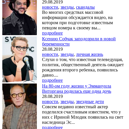
29.08.2019
новости
,
звезды
,
скандалы
Во многих средствах массовой
информации обсуждается видео, на
котором при подготовке известным
певцом номера к своему вы...
подробнее
Ксению Собчак заподозрили в новой
беременности
28.08.2019
новости
,
звезды
,
личная жизнь
Слухи о том, что известная телеведущая,
политик, общественный деятель ожидает
рождения второго ребенка, появились
давно....
подробнее
На 80-ом году жизни у Эммануила
Виторгана родилась еще одна дочь
28.08.2019
новости
,
звезды
,
звездные дети
Совсем недавно известный актер
поделился счастливым известием, что у
них с Ириной Млодик появилась на свет
наследница Эс...
подробнее