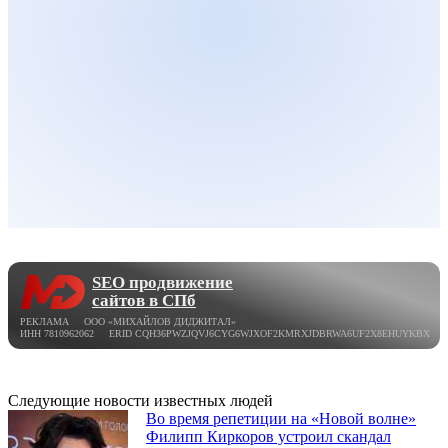
SEO продвижение
сайтов в СПб
РЕКЛАМА ООО «МИХАЙЛОВ ДИДЖИТАЛ»
ИНН 7810962062 ERID CQH36PWZJQVJ6CYG6WJXOF2KMRXJDBRWA6UF2X8EHUYKBX
Следующие новости известных людей
Во время репетиции на «Новой волне»
Филипп Киркоров устроил скандал