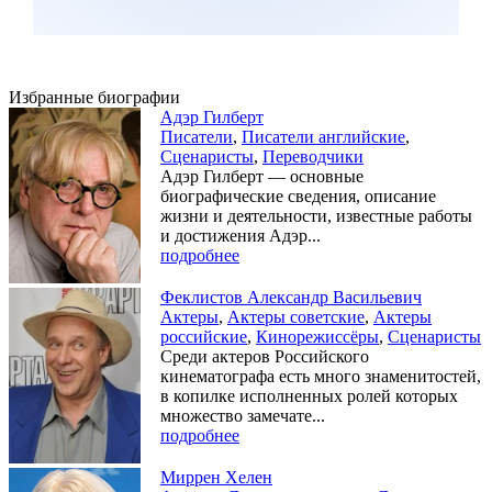
Избранные биографии
Адэр Гилберт
Писатели
,
Писатели английские
,
Сценаристы
,
Переводчики
Адэр Гилберт — основные
биографические сведения, описание
жизни и деятельности, известные работы
и достижения Адэр...
подробнее
Феклистов Александр Васильевич
Актеры
,
Актеры советские
,
Актеры
российские
,
Кинорежиссёры
,
Сценаристы
Среди актеров Российского
кинематографа есть много знаменитостей,
в копилке исполненных ролей которых
множество замечате...
подробнее
Миррен Хелен