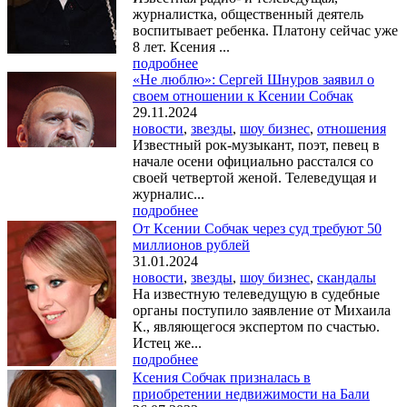
журналистка, общественный деятель
воспитывает ребенка. Платону сейчас уже
8 лет. Ксения ...
подробнее
«Не люблю»: Сергей Шнуров заявил о
своем отношении к Ксении Собчак
29.11.2024
новости
,
звезды
,
шоу бизнес
,
отношения
Известный рок-музыкант, поэт, певец в
начале осени официально расстался со
своей четвертой женой. Телеведущая и
журналис...
подробнее
От Ксении Собчак через суд требуют 50
миллионов рублей
31.01.2024
новости
,
звезды
,
шоу бизнес
,
скандалы
На известную телеведущую в судебные
органы поступило заявление от Михаила
К., являющегося экспертом по счастью.
Истец же...
подробнее
Ксения Собчак призналась в
приобретении недвижимости на Бали