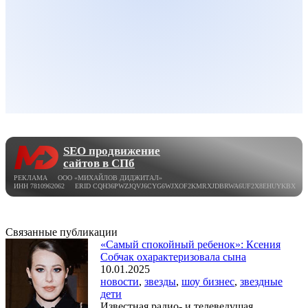
SEO продвижение
сайтов в СПб
РЕКЛАМА ООО «МИХАЙЛОВ ДИДЖИТАЛ»
ИНН 7810962062 ERID CQH36PWZJQVJ6CYG6WJXOF2KMRXJDBRWA6UF2X8EHUYKBX
Связанные публикации
«Самый спокойный ребенок»: Ксения
Собчак охарактеризовала сына
10.01.2025
новости
,
звезды
,
шоу бизнес
,
звездные
дети
Известная радио- и телеведущая,