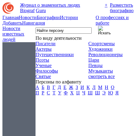
Журнал о знаменитых людях
+
Разместить
Biograf
Guru
биографию
Главная
Новости
Биографии
Истории
О профессиях и
Добавить
Навигация
работе
Новости
известных
По виду деятельности
людей
Писатели
Спортсмены
Актеры
Художники
Путешественники
Революционеры
Поэты
Цари
Ученые
Певцы
Философы
Музыканты
Святые
смотреть все
Персоны по алфавиту
А
Б
В
Г
Д
Е
Ж
З
И
К
Л
М
Н
О
П
Р
С
Т
У
Ф
Х
Ц
Ч
Ш
Щ
Э
Ю
Я