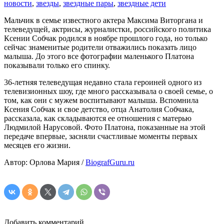
новости
,
звезды
,
звездные пары
,
звездные дети
Мальчик в семье известного актера Максима Виторгана и
телеведущей, актрисы, журналистки, российского политика
Ксении Собчак родился в ноябре прошлого года, но только
сейчас знаменитые родители отважились показать лицо
малыша. До этого все фотографии маленького Платона
показывали только его спинку.
36-летняя телеведущая недавно стала героиней одного из
телевизионных шоу, где много рассказывала о своей семье, о
том, как они с мужем воспитывают малыша. Вспомнила
Ксения Собчак и свое детство, отца Анатолия Собчака,
рассказала, как складываются ее отношения с матерью
Людмилой Нарусовой. Фото Платона, показанные на этой
передаче впервые, засняли счастливые моменты первых
месяцев его жизни.
Автор: Орлова Мария /
BiografGuru.ru
Добавить комментарий