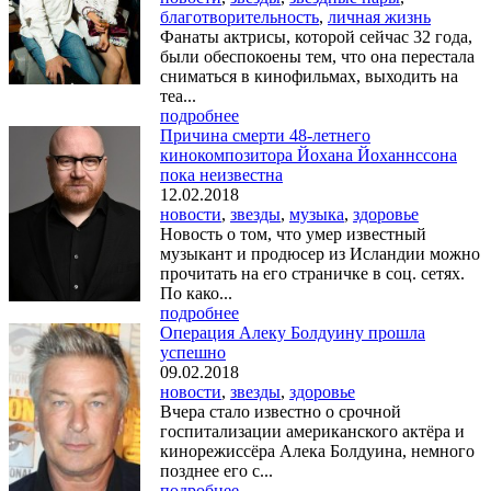
благотворительность
,
личная жизнь
Фанаты актрисы, которой сейчас 32 года,
были обеспокоены тем, что она перестала
сниматься в кинофильмах, выходить на
теа...
подробнее
Причина смерти 48-летнего
кинокомпозитора Йохана Йоханнссона
пока неизвестна
12.02.2018
новости
,
звезды
,
музыка
,
здоровье
Новость о том, что умер известный
музыкант и продюсер из Исландии можно
прочитать на его страничке в соц. сетях.
По како...
подробнее
Операция Алеку Болдуину прошла
успешно
09.02.2018
новости
,
звезды
,
здоровье
Вчера стало известно о срочной
госпитализации американского актёра и
кинорежиссёра Алека Болдуина, немного
позднее его с...
подробнее