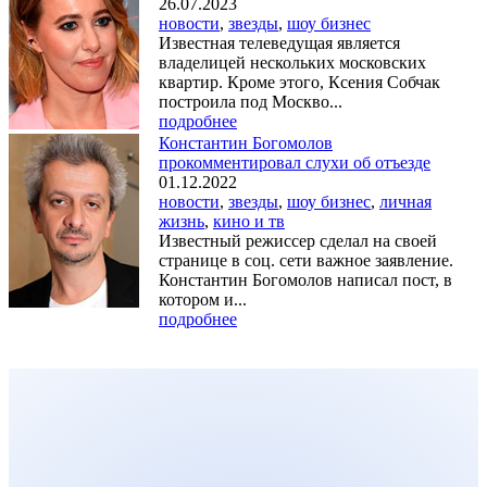
26.07.2023
новости
,
звезды
,
шоу бизнес
Известная телеведущая является
владелицей нескольких московских
квартир. Кроме этого, Ксения Собчак
построила под Москво...
подробнее
Константин Богомолов
прокомментировал слухи об отъезде
01.12.2022
новости
,
звезды
,
шоу бизнес
,
личная
жизнь
,
кино и тв
Известный режиссер сделал на своей
странице в соц. сети важное заявление.
Константин Богомолов написал пост, в
котором и...
подробнее