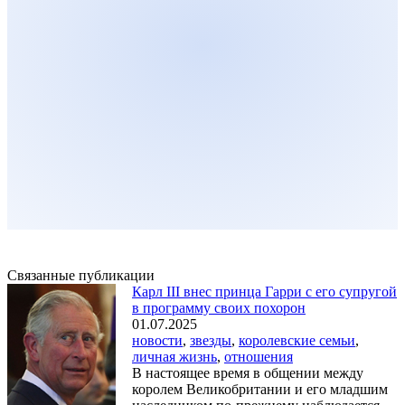
Связанные публикации
Карл III внес принца Гарри с его супругой
в программу своих похорон
01.07.2025
новости
,
звезды
,
королевские семьи
,
личная жизнь
,
отношения
В настоящее время в общении между
королем Великобритании и его младшим