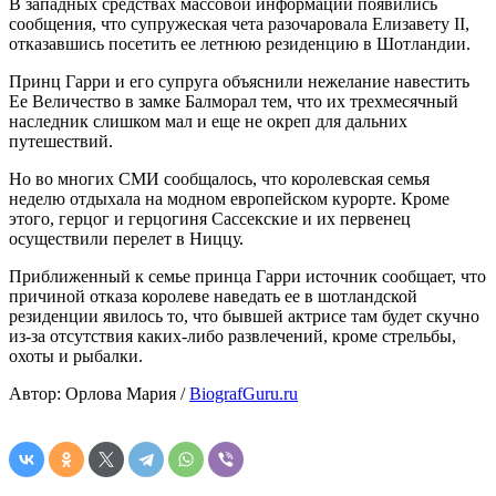
В западных средствах массовой информации появились
сообщения, что супружеская чета разочаровала Елизавету II,
отказавшись посетить ее летнюю резиденцию в Шотландии.
Принц Гарри и его супруга объяснили нежелание навестить
Ее Величество в замке Балморал тем, что их трехмесячный
наследник слишком мал и еще не окреп для дальних
путешествий.
Но во многих СМИ сообщалось, что королевская семья
неделю отдыхала на модном европейском курорте. Кроме
этого, герцог и герцогиня Сассекские и их первенец
осуществили перелет в Ниццу.
Приближенный к семье принца Гарри источник сообщает, что
причиной отказа королеве наведать ее в шотландской
резиденции явилось то, что бывшей актрисе там будет скучно
из-за отсутствия каких-либо развлечений, кроме стрельбы,
охоты и рыбалки.
Автор: Орлова Мария /
BiografGuru.ru