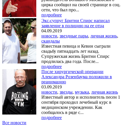
цирка сообщил на своей странице в соц.
сети, что был про...
подробнее
Экс-супруг Бритни Спирс написал
заявление в полицию на ее отца
04.09.2019
новости
,
звездные пары
,
личная жизнь
,
скандалы
Известная певица и Кевин сыграли
свадьбу пятнадцать лет назад.
Супружеская жизнь Бритни Спирс
продлилась два года. После...
подробнее
После хирургической операции
Александра Розенбаума положили в
реанимацию
03.09.2019
новости
,
звезды
,
музыка
,
личная жизнь
Известный автор и исполнитель песен 1
сентября проходил лечебный курс в
медицинском учреждении. Как
сообщалось в ряде с...
подробнее
Все новости