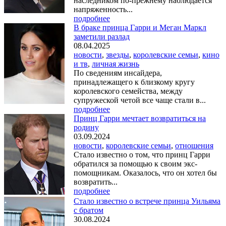
наследником по-прежнему наблюдается
напряженность...
подробнее
В браке принца Гарри и Меган Маркл
заметили разлад
08.04.2025
новости
,
звезды
,
королевские семьи
,
кино
и тв
,
личная жизнь
По сведениям инсайдера,
принадлежащего к близкому кругу
королевского семейства, между
супружеской четой все чаще стали в...
подробнее
Принц Гарри мечтает возвратиться на
родину
03.09.2024
новости
,
королевские семьи
,
отношения
Стало известно о том, что принц Гарри
обратился за помощью к своим экс-
помощникам. Оказалось, что он хотел бы
возвратить...
подробнее
Стало известно о встрече принца Уильяма
с братом
30.08.2024