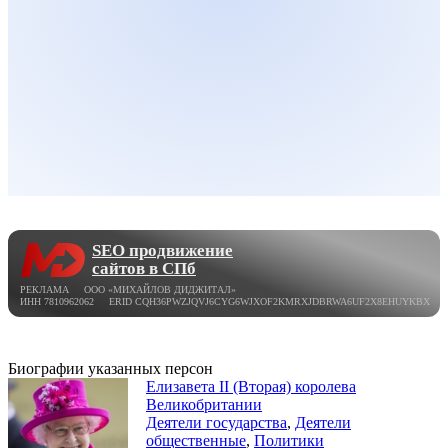
SEO продвижение
сайтов в СПб
РЕКЛАМА ООО «МИХАЙЛОВ ДИДЖИТАЛ»
ИНН 7810962062 ERID CQH36PWZJQVJ6CYG6WJXOF2KMRXJDBRWA6UF2X8EHUYKBX
Биографии указанных персон
Елизавета II (Вторая) королева
Великобритании
Деятели государства
,
Деятели
общественные
,
Политики