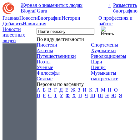
Журнал о знаменитых людях
+
Разместить
Biograf
Guru
биографию
Главная
Новости
Биографии
Истории
О профессиях и
Добавить
Навигация
работе
Новости
известных
По виду деятельности
людей
Писатели
Спортсмены
Актеры
Художники
Путешественники
Революционеры
Поэты
Цари
Ученые
Певцы
Философы
Музыканты
Святые
смотреть все
Персоны по алфавиту
А
Б
В
Г
Д
Е
Ж
З
И
К
Л
М
Н
О
П
Р
С
Т
У
Ф
Х
Ц
Ч
Ш
Щ
Э
Ю
Я