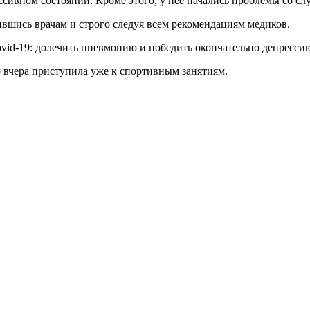
ссивном состоянии. Кроме этого, у нее начались проблемы со сл
ившись врачам и строго следуя всем рекомендациям медиков.
ovid-19: долечить пневмонию и победить окончательно депресси
 вчера приступила уже к спортивным занятиям.