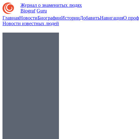
Журнал о знаменитых людях
Biograf
Guru
Главная
Новости
Биографии
Истории
Добавить
Навигация
О проф
Новости известных людей