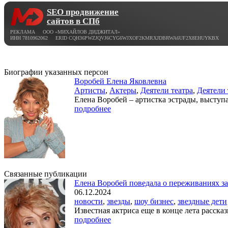
SEO продвижение
сайтов в СПб
РЕКЛАМА ООО «МИХАЙЛОВ ДИДЖИТАЛ»
ИНН 7810962062 ERID CQH36PWZJQVJ6CYG6WJXOF2KMRXJDBRWA6UF2X8EHUYKBX
Биографии указанных персон
Воробей Елена Яковлевна
Артисты
,
Актеры
,
Деятели театра
,
Деятели
Елена Воробей – артистка эстрады, выступ
подробнее
Связанные публикации
Елена Воробей поведала о переживаниях за
06.12.2024
новости
,
звезды
,
шоу бизнес
,
звездные дети
Известная актриса еще в конце лета расска
подробнее