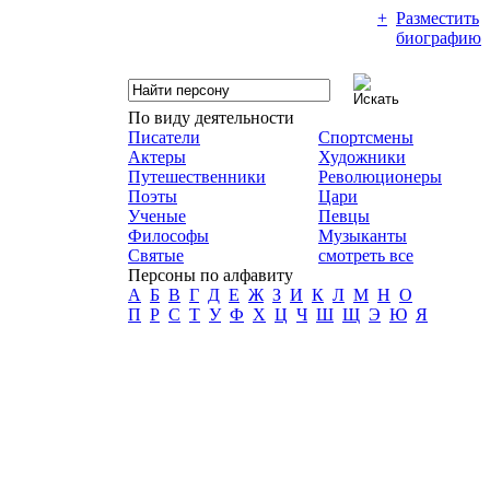
+
Разместить
биографию
По виду деятельности
Писатели
Спортсмены
Актеры
Художники
Путешественники
Революционеры
Поэты
Цари
Ученые
Певцы
Философы
Музыканты
Святые
смотреть все
Персоны по алфавиту
А
Б
В
Г
Д
Е
Ж
З
И
К
Л
М
Н
О
П
Р
С
Т
У
Ф
Х
Ц
Ч
Ш
Щ
Э
Ю
Я