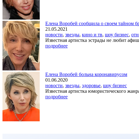
Елена Воробей сообщила о своем тайном б
21.05.2021
новости
,
звезды
,
кино и тв
,
шоу бизнес
,
от
Известная артистка эстрады не любит афиши
подробнее
Елена Воробей больна коронавирусом
01.06.2020
новости
,
звезды
,
здоровье
,
шоу бизнес
Известная артистка юмористического жанра
подробнее