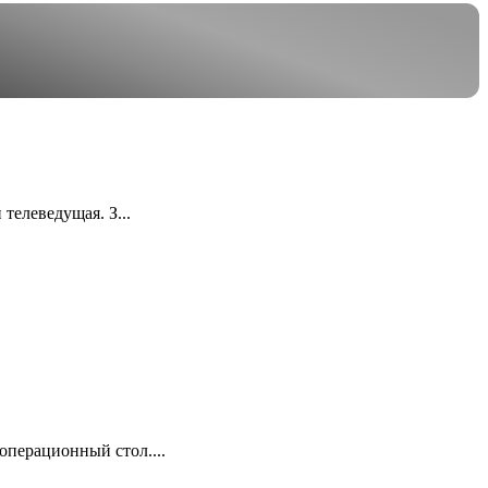
телеведущая. З...
операционный стол....