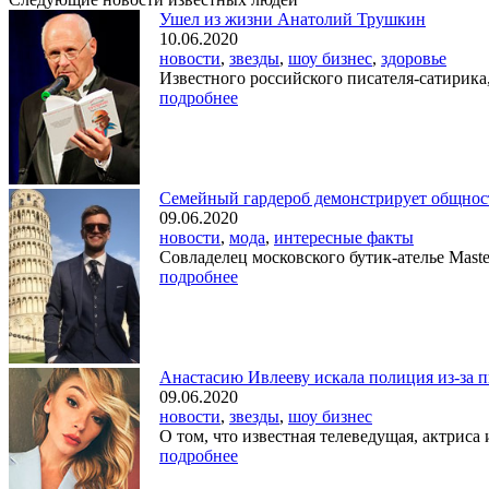
Ушел из жизни Анатолий Трушкин
10.06.2020
новости
,
звезды
,
шоу бизнес
,
здоровье
Известного российского писателя-сатирика,
подробнее
Семейный гардероб демонстрирует общнос
09.06.2020
новости
,
мода
,
интересные факты
Совладелец московского бутик-ателье Mast
подробнее
Анастасию Ивлееву искала полиция из-за 
09.06.2020
новости
,
звезды
,
шоу бизнес
О том, что известная телеведущая, актриса 
подробнее