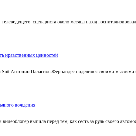
 телеведущего, сценариста около месяца назад госпитализировал
ть нравственных ценностей
erSuit Антонио Паласиос-Фернандес поделился своими мыслями о
пьяного вождения
и видеоблогер выпила перед тем, как сесть за руль своего автомоб