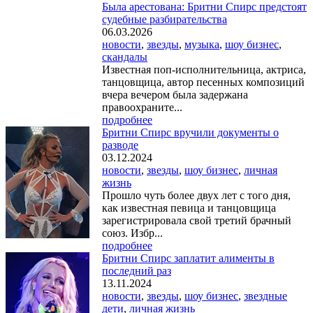
Была арестована: Бритни Спирс предстоят
судебные разбирательства
06.03.2026
новости
,
звезды
,
музыка
,
шоу бизнес
,
скандалы
Известная поп-исполнительница, актриса,
танцовщица, автор песенных композиций
вчера вечером была задержана
правоохраните...
подробнее
Бритни Спирс вручили документы о
разводе
03.12.2024
новости
,
звезды
,
шоу бизнес
,
личная
жизнь
Прошло чуть более двух лет с того дня,
как известная певица и танцовщица
зарегистрировала свой третий брачный
союз. Избр...
подробнее
Бритни Спирс заплатит алименты в
последний раз
13.11.2024
новости
,
звезды
,
шоу бизнес
,
звездные
дети
,
личная жизнь