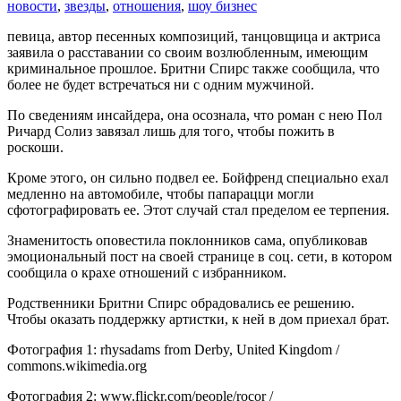
новости
,
звезды
,
отношения
,
шоу бизнес
певица, автор песенных композиций, танцовщица и актриса
заявила о расставании со своим возлюбленным, имеющим
криминальное прошлое. Бритни Спирс также сообщила, что
более не будет встречаться ни с одним мужчиной.
По сведениям инсайдера, она осознала, что роман с нею Пол
Ричард Солиз завязал лишь для того, чтобы пожить в
роскоши.
Кроме этого, он сильно подвел ее. Бойфренд специально ехал
медленно на автомобиле, чтобы папарацци могли
сфотографировать ее. Этот случай стал пределом ее терпения.
Знаменитость оповестила поклонников сама, опубликовав
эмоциональный пост на своей странице в соц. сети, в котором
сообщила о крахе отношений с избранником.
Родственники Бритни Спирс обрадовались ее решению.
Чтобы оказать поддержку артистки, к ней в дом приехал брат.
Фотография 1: rhysadams from Derby, United Kingdom /
commons.wikimedia.org
Фотография 2: www.flickr.com/people/rocor /