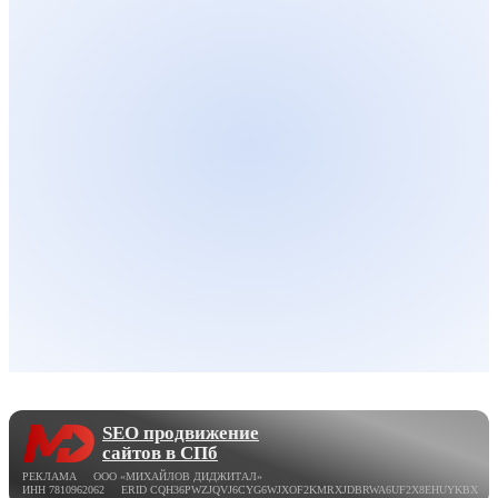
SEO продвижение
сайтов в СПб
РЕКЛАМА ООО «МИХАЙЛОВ ДИДЖИТАЛ»
ИНН 7810962062 ERID CQH36PWZJQVJ6CYG6WJXOF2KMRXJDBRWA6UF2X8EHUYKBX