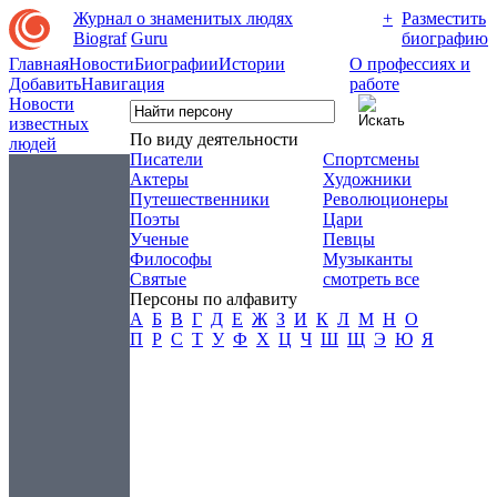
Журнал о знаменитых людях
+
Разместить
Biograf
Guru
биографию
Главная
Новости
Биографии
Истории
О профессиях и
Добавить
Навигация
работе
Новости
известных
По виду деятельности
людей
Писатели
Спортсмены
Актеры
Художники
Путешественники
Революционеры
Поэты
Цари
Ученые
Певцы
Философы
Музыканты
Святые
смотреть все
Персоны по алфавиту
А
Б
В
Г
Д
Е
Ж
З
И
К
Л
М
Н
О
П
Р
С
Т
У
Ф
Х
Ц
Ч
Ш
Щ
Э
Ю
Я