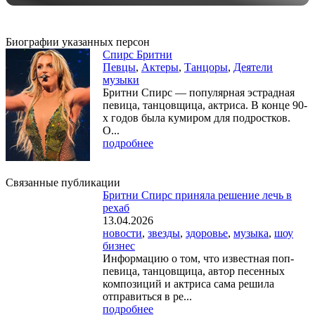
Биографии указанных персон
Спирс Бритни
Певцы
,
Актеры
,
Танцоры
,
Деятели
музыки
Бритни Спирс — популярная эстрадная
певица, танцовщица, актриса. В конце 90-
х годов была кумиром для подростков.
О...
подробнее
Связанные публикации
Бритни Спирс приняла решение лечь в
рехаб
13.04.2026
новости
,
звезды
,
здоровье
,
музыка
,
шоу
бизнес
Информацию о том, что известная поп-
певица, танцовщица, автор песенных
композиций и актриса сама решила
отправиться в ре...
подробнее