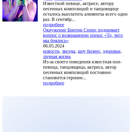
Известной певице, актрисе, автору
песенных композиций и танцовщице
осталось выплатить алименты всего один
раз. В сентябр...
подробнее
Окружение Бритни Спирс поднимает
вопрос о возвращении опеки: «То, чего
мы боялись»
06.05.2024
новости
,
звезды
,
шоу бизнес
,
здоровье
,
личная жизнь
Из-за своего поведения известная поп-
певица, танцовщица, актриса, автор
песенных композиций постоянно
становится героине...
подробнее