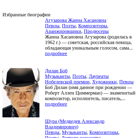
Избранные биографии
Агузарова Жанна Хасановна
Певцы
,
Поэты
,
Композиторы
,
Аранжировщики
,
Продюсеры
Жанна Хасановна Агузарова (родилась в
1962 г.) — советская, российская певица,
обладающая уникальным голосом, сама...
подробнее
Дилан Боб
Музыканты
,
Поэты
,
Лауреаты
Нобелевской премии
,
Художники
,
Певцы
Боб Дилан (имя данное при рождении —
Роберт Аллен Циммерман) — знаменитый
композитор, исполнитель, писатель,...
подробнее
Шура (Медведев Александр
Владимирович)
Певцы
,
Музыканты
,
Композиторы
,
Поэты
,
Деятели искусства