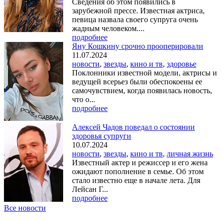
Сведения об этом появились в
зарубежной прессе. Известная актриса,
певица назвала своего супруга очень
жадным человеком....
подробнее
Яну Кошкину срочно прооперировали
11.07.2024
новости
,
звезды
,
кино и тв
,
здоровье
Поклонники известной модели, актрисы и
ведущей всерьез были обеспокоены ее
самочувствием, когда появилась новость,
что о...
подробнее
Алексей Чадов поведал о состоянии
здоровья супруги
10.07.2024
новости
,
звезды
,
кино и тв
,
личная жизнь
Известный актер и режиссер и его жена
ожидают пополнение в семье. Об этом
стало известно еще в начале лета. Для
Лейсан Г...
подробнее
Все новости