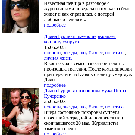
Известная певица в разговоре с
журналистами поведала о том, как сейчас
живет и как справилась с потерей
любимого человек...
подробнее
Диана Гурцкая тяжело переживает
кончину супруга
15.06.2023
новости
,
звезды
,
шоу бизнес
,
политика
,
личная жизнь
В конце мая в семье известной певицы
произошла трагедия. После командировки
при перелете из Кубы в столицу умер муж
Диан...
подробнее
Диана Гурцкая похоронила мужа Петра
Кучеренко
25.05.2023
новости
,
звезды
,
шоу бизнес
,
политика
Вчера состоялись похороны супруга
известной эстрадной исполнительницы,
скончавшегося 20 мая. Журналисты
заметили среди ...
подробнее