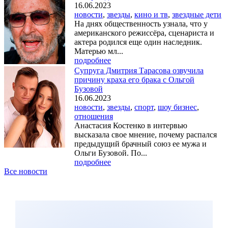
16.06.2023
новости
,
звезды
,
кино и тв
,
звездные дети
На днях общественность узнала, что у
американского режиссёра, сценариста и
актера родился еще один наследник.
Матерью мл...
подробнее
Супруга Дмитрия Тарасова озвучила
причину краха его брака с Ольгой
Бузовой
16.06.2023
новости
,
звезды
,
спорт
,
шоу бизнес
,
отношения
Анастасия Костенко в интервью
высказала свое мнение, почему распался
предыдущий брачный союз ее мужа и
Ольги Бузовой. По...
подробнее
Все новости