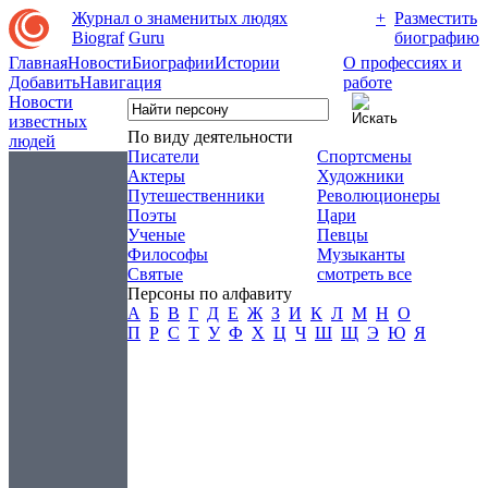
Журнал о знаменитых людях
+
Разместить
Biograf
Guru
биографию
Главная
Новости
Биографии
Истории
О профессиях и
Добавить
Навигация
работе
Новости
известных
По виду деятельности
людей
Писатели
Спортсмены
Актеры
Художники
Путешественники
Революционеры
Поэты
Цари
Ученые
Певцы
Философы
Музыканты
Святые
смотреть все
Персоны по алфавиту
А
Б
В
Г
Д
Е
Ж
З
И
К
Л
М
Н
О
П
Р
С
Т
У
Ф
Х
Ц
Ч
Ш
Щ
Э
Ю
Я