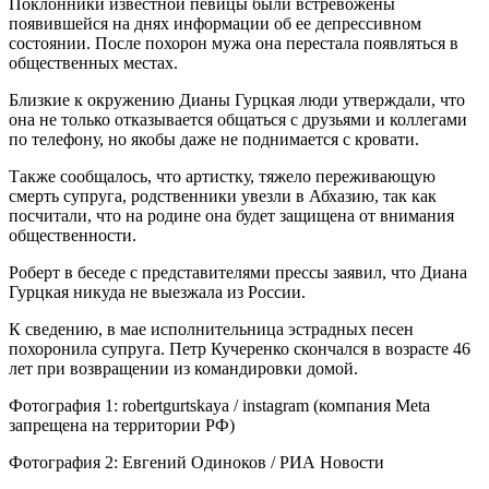
Поклонники известной певицы были встревожены
появившейся на днях информации об ее депрессивном
состоянии. После похорон мужа она перестала появляться в
общественных местах.
Близкие к окружению Дианы Гурцкая люди утверждали, что
она не только отказывается общаться с друзьями и коллегами
по телефону, но якобы даже не поднимается с кровати.
Также сообщалось, что артистку, тяжело переживающую
смерть супруга, родственники увезли в Абхазию, так как
посчитали, что на родине она будет защищена от внимания
общественности.
Роберт в беседе с представителями прессы заявил, что Диана
Гурцкая никуда не выезжала из России.
К сведению, в мае исполнительница эстрадных песен
похоронила супруга. Петр Кучеренко скончался в возрасте 46
лет при возвращении из командировки домой.
Фотография 1: robertgurtskaya / instagram (компания Meta
запрещена на территории РФ)
Фотография 2: Евгений Одиноков / РИА Новости