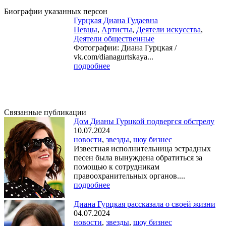
Биографии указанных персон
Гурцкая Диана Гудаевна
Певцы
,
Артисты
,
Деятели искусства
,
Деятели общественные
Фотографии: Диана Гурцкая /
vk.com/dianagurtskaya...
подробнее
Связанные публикации
Дом Дианы Гурцкой подвергся обстрелу
10.07.2024
новости
,
звезды
,
шоу бизнес
Известная исполнительница эстрадных
песен была вынуждена обратиться за
помощью к сотрудникам
правоохранительных органов....
подробнее
Диана Гурцкая рассказала о своей жизни
04.07.2024
новости
,
звезды
,
шоу бизнес