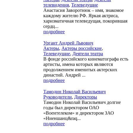
телевидения
,
Телеведущие
Анастасия Заворотнюк – имя, знакомое
каждому жителю РФ. Яркая актриса,
харизматичная телеведущая, покорившая
сердц...
подробнее
Ургант Андрей Львович
Актеры
,
Актеры российские
,
Телеведущие
,
Деятели театра
В фонде российского кинематографа есть
артисты, имена которых являются
продолжением именитых актерских
династий. Андрей ...
подробнее
Тамодин Николай Васильевич
Руководители
,
Директоры
Тамодин Николай Васильевич долгие
годы был директором ОАО
«Воентелеком» и директором ЗАО
«Ниеншанц&raq...
подробнее