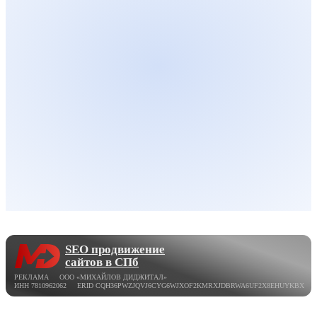
SEO продвижение
сайтов в СПб
РЕКЛАМА ООО «МИХАЙЛОВ ДИДЖИТАЛ»
ИНН 7810962062 ERID CQH36PWZJQVJ6CYG6WJXOF2KMRXJDBRWA6UF2X8EHUYKBX