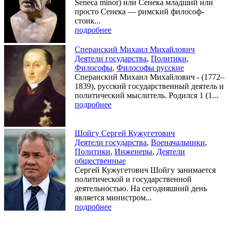
Seneca minor) или Сенека младший или
просто Сенека — римский философ-
стоик...
подробнее
Сперанский Михаил Михайлович
Деятели государства
,
Политики
,
Философы
,
Философы русские
Сперанский Михаил Михайлович - (1772–
1839), русский государственный деятель и
политический мыслитель. Родился 1 (1...
подробнее
Шойгу Сергей Кужугетович
Деятели государства
,
Военачальники
,
Политики
,
Инженеры
,
Деятели
общественные
Сергей Кужугетович Шойгу занимается
политической и государственной
деятельностью. На сегодняшний день
является министром...
подробнее