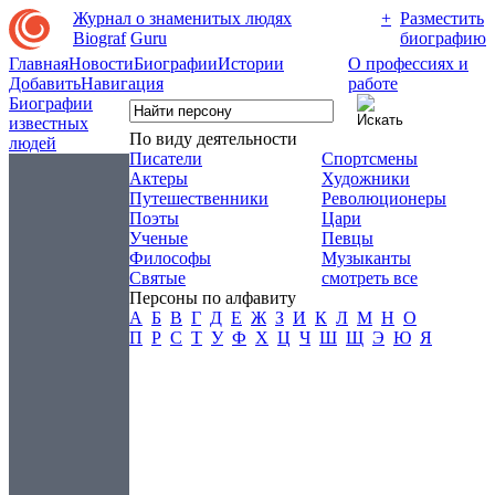
Журнал о знаменитых людях
+
Разместить
Biograf
Guru
биографию
Главная
Новости
Биографии
Истории
О профессиях и
Добавить
Навигация
работе
Биографии
известных
По виду деятельности
людей
Писатели
Спортсмены
Актеры
Художники
Путешественники
Революционеры
Поэты
Цари
Ученые
Певцы
Философы
Музыканты
Святые
смотреть все
Персоны по алфавиту
А
Б
В
Г
Д
Е
Ж
З
И
К
Л
М
Н
О
П
Р
С
Т
У
Ф
Х
Ц
Ч
Ш
Щ
Э
Ю
Я