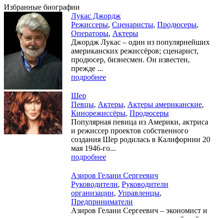
Избранные биографии
Лукас Джордж
Режиссеры
,
Сценаристы
,
Продюсеры
,
Операторы
,
Актеры
Джордж Лукас – один из популярнейших
американских режиссёров; сценарист,
продюсер, бизнесмен. Он известен,
прежде ...
подробнее
Шер
Певцы
,
Актеры
,
Актеры американские
,
Кинорежиссёры
,
Продюсеры
Популярная певица из Америки, актриса
и режиссер проектов собственного
создания Шер родилась в Калифорнии 20
мая 1946-го...
подробнее
Азиров Гелани Сергеевич
Руководители
,
Руководители
организации
,
Управленцы
,
Предприниматели
Азиров Гелани Сергеевич – экономист и