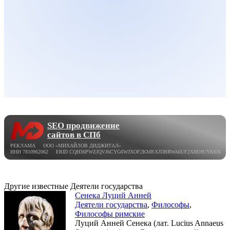
SEO продвижение
сайтов в СПб
РЕКЛАМА ООО «МИХАЙЛОВ ДИДЖИТАЛ»
ИНН 7810962062 ERID CQH36PWZJQVJ6CYG6WJXOF2KMRXJDBRWA6UF2X8EHUYKBX
Другие известные Деятели государства
Сенека Луций Анней
Деятели государства
,
Философы
,
Философы римские
Луций Анней Сенека (лат. Lucius Annaeus