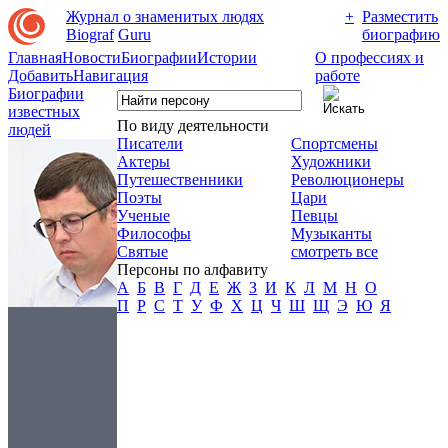
Журнал о знаменитых людях
+
Разместить
Biograf
Guru
биографию
Главная
Новости
Биографии
Истории
О профессиях и
Добавить
Навигация
работе
Биографии
известных
По виду деятельности
людей
Писатели
Спортсмены
Актеры
Художники
Путешественники
Революционеры
Поэты
Цари
Ученые
Певцы
Философы
Музыканты
Святые
смотреть все
Персоны по алфавиту
А
Б
В
Г
Д
Е
Ж
З
И
К
Л
М
Н
О
П
Р
С
Т
У
Ф
Х
Ц
Ч
Ш
Щ
Э
Ю
Я