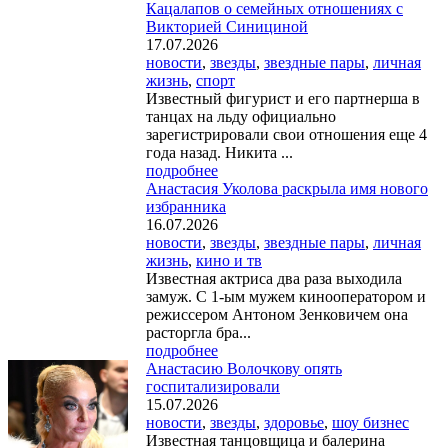
Кацалапов о семейных отношениях с
Викторией Синициной
17.07.2026
новости
,
звезды
,
звездные пары
,
личная
жизнь
,
спорт
Известный фигурист и его партнерша в
танцах на льду официально
зарегистрировали свои отношения еще 4
года назад. Никита ...
подробнее
Анастасия Уколова раскрыла имя нового
избранника
16.07.2026
новости
,
звезды
,
звездные пары
,
личная
жизнь
,
кино и тв
Известная актриса два раза выходила
замуж. С 1-ым мужем кинооператором и
режиссером Антоном Зенковичем она
расторгла бра...
подробнее
Анастасию Волочкову опять
госпитализировали
15.07.2026
новости
,
звезды
,
здоровье
,
шоу бизнес
Известная танцовщица и балерина