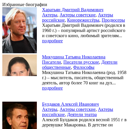
Избранные биографии
Харатьян Дмитрий Вадимович
Актеры
,
Актеры советские
,
Актеры
российские
,
Кинорежиссёры
,
Продюсеры
Харатьян Дмитрий Вадимович (родился в
1960 г.) – популярный артист российского
и советского кино, любимый зрителям...
подробнее
Микушина Татьяна Николаевна
Писатели
,
Писатели русские
,
Деятели
общественные
,
Философы
Микушина Татьяна Николаевна (род. 1958
г.) – мыслитель, писатель, общественный
деятель, автор более 70 книг на дух...
подробнее
Булдаков Алексей Иванович
Актеры
,
Актеры советские
,
Актеры
российские
,
Деятели театра
Алексей Булдаков родился весной 1951 г в
деревушке Макаровка. В детстве он