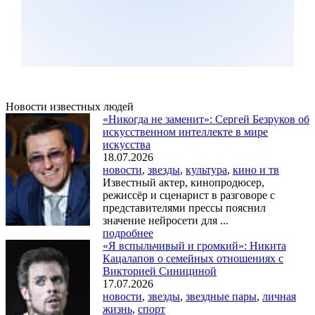
Новости известных людей
«Никогда не заменит»: Сергей Безруков об
искусственном интеллекте в мире
искусства
18.07.2026
новости
,
звезды
,
культура
,
кино и тв
Известный актер, кинопродюсер,
режиссёр и сценарист в разговоре с
представителями прессы пояснил
значение нейросети для ...
подробнее
«Я вспыльчивый и громкий»: Никита
Кацалапов о семейных отношениях с
Викторией Синициной
17.07.2026
новости
,
звезды
,
звездные пары
,
личная
жизнь
,
спорт