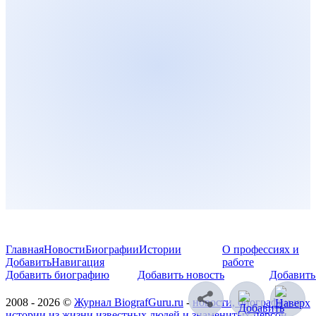
Главная
Новости
Биографии
Истории
О профессиях и
Добавить
Навигация
работе
Добавить биографию
Добавить новость
Добавить
2008 - 2026 ©
Журнал BiografGuru.ru
-
новости, биографии и
истории из жизни известных людей и знаменитых персон
.