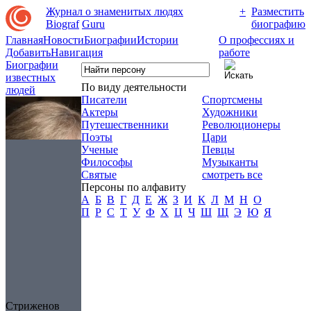
Журнал о знаменитых людях
+
Разместить
Biograf
Guru
биографию
Главная
Новости
Биографии
Истории
О профессиях и
Добавить
Навигация
работе
Биографии
известных
По виду деятельности
людей
Писатели
Спортсмены
Актеры
Художники
Путешественники
Революционеры
Поэты
Цари
Ученые
Певцы
Философы
Музыканты
Святые
смотреть все
Персоны по алфавиту
А
Б
В
Г
Д
Е
Ж
З
И
К
Л
М
Н
О
П
Р
С
Т
У
Ф
Х
Ц
Ч
Ш
Щ
Э
Ю
Я
Стриженов