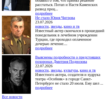
объявил о том, что принял решение
расстаться. Потап и Настя Каменских
развод проц...
подробнее
Не стало Юрия Чигрова
23.07.2026
новости
,
звезды
,
кино и тв
Известный актер скончался в прошедший
понедельник в лечебном учреждении
Турции, где проходил оплаченное
дочерью лечение....
подробнее
Выяснены подробности о предстоящих
похоронах Дмитрия Поднозова
22.07.2026
новости
,
звезды
,
культура
,
кино и тв
Известного актера, создателя и худрука
театра «Особняк» в городе Санкт-
Петербурге не стало 20 июля. Ему шел ...
подробнее
Все новости