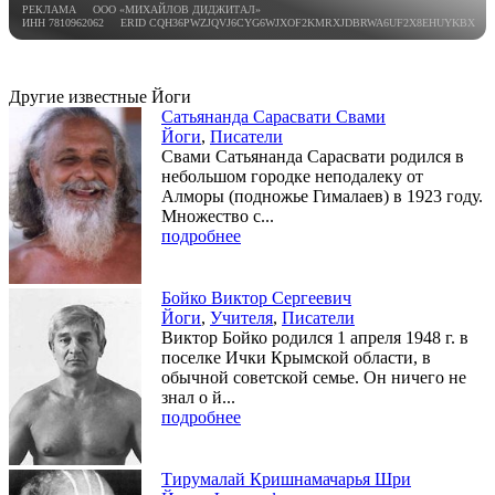
РЕКЛАМА ООО «МИХАЙЛОВ ДИДЖИТАЛ»
ИНН 7810962062 ERID CQH36PWZJQVJ6CYG6WJXOF2KMRXJDBRWA6UF2X8EHUYKBX
Другие известные Йоги
Сатьянанда Сарасвати Свами
Йоги
,
Писатели
Свами Сатьянанда Сарасвати родился в
небольшом городке неподалеку от
Алморы (подножье Гималаев) в 1923 году.
Множество с...
подробнее
Бойко Виктор Сергеевич
Йоги
,
Учителя
,
Писатели
Виктор Бойко родился 1 апреля 1948 г. в
поселке Ички Крымской области, в
обычной советской семье. Он ничего не
знал о й...
подробнее
Тирумалай Кришнамачарья Шри