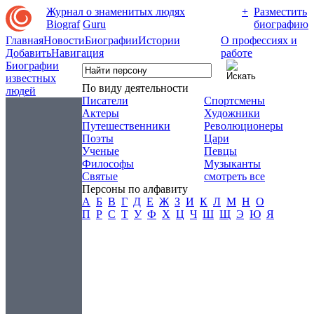
Журнал о знаменитых людях
+
Разместить
Biograf
Guru
биографию
Главная
Новости
Биографии
Истории
О профессиях и
Добавить
Навигация
работе
Биографии
известных
По виду деятельности
людей
Писатели
Спортсмены
Актеры
Художники
Путешественники
Революционеры
Поэты
Цари
Ученые
Певцы
Философы
Музыканты
Святые
смотреть все
Персоны по алфавиту
А
Б
В
Г
Д
Е
Ж
З
И
К
Л
М
Н
О
П
Р
С
Т
У
Ф
Х
Ц
Ч
Ш
Щ
Э
Ю
Я