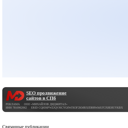
SEO продвижение
сайтов в СПб
РЕКЛАМА ООО «МИХАЙЛОВ ДИДЖИТАЛ»
ИНН 7810962062 ERID CQH36PWZJQVJ6CYG6WJXOF2KMRXJDBRWA6UF2X8EHUYKBX
Связанные публикации