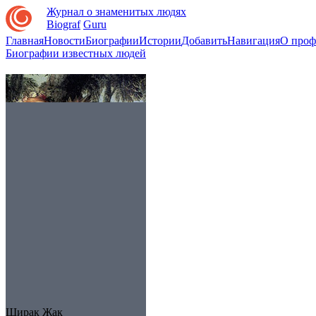
Журнал о знаменитых людях
Biograf
Guru
Главная
Новости
Биографии
Истории
Добавить
Навигация
О проф
Биографии известных людей
Ширак Жак