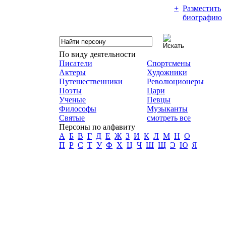
+
Разместить
биографию
По виду деятельности
Писатели
Спортсмены
Актеры
Художники
Путешественники
Революционеры
Поэты
Цари
Ученые
Певцы
Философы
Музыканты
Святые
смотреть все
Персоны по алфавиту
А
Б
В
Г
Д
Е
Ж
З
И
К
Л
М
Н
О
П
Р
С
Т
У
Ф
Х
Ц
Ч
Ш
Щ
Э
Ю
Я