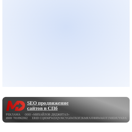
SEO продвижение
сайтов в СПб
РЕКЛАМА ООО «МИХАЙЛОВ ДИДЖИТАЛ»
ИНН 7810962062 ERID CQH36PWZJQVJ6CYG6WJXOF2KMRXJDBRWA6UF2X8EHUYKBX