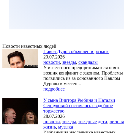
Новости известных людей
Павел Дуров объявлен в розыск
29.07.2026
новости
,
звезды
,
скандалы
У известного предпринимателя опять
возник конфликт с законом. Проблемы
появились из-за основанного Павлом
Дуровым мессен...
подробнее
У сына Виктора Рыбина и Натальи
Сенчуковой состоялось свадебное
торжество
28.07.2026
новости
,
звезды
,
звездные дети
,
личная
жизнь
,
музыка
Избранница наследника известных