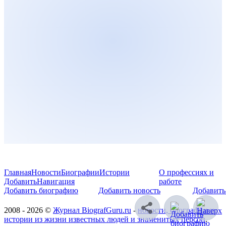
Главная
Новости
Биографии
Истории
О профессиях и
Добавить
Навигация
работе
Добавить биографию
Добавить новость
Добавить
2008 - 2026 ©
Журнал BiografGuru.ru
-
новости, биографии и
истории из жизни известных людей и знаменитых персон
.