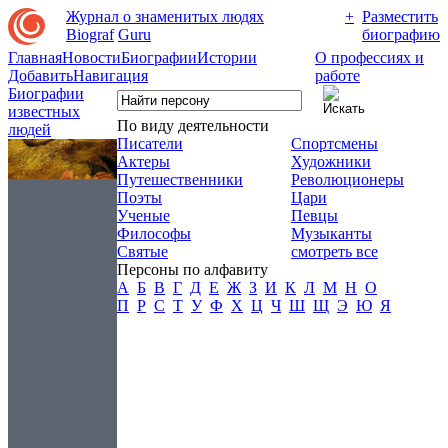
Журнал о знаменитых людях
+
Разместить
Biograf
Guru
биографию
Главная
Новости
Биографии
Истории
О профессиях и
Добавить
Навигация
работе
Биографии
известных
По виду деятельности
людей
Писатели
Спортсмены
Актеры
Художники
Путешественники
Революционеры
Поэты
Цари
Ученые
Певцы
Философы
Музыканты
Святые
смотреть все
Персоны по алфавиту
А
Б
В
Г
Д
Е
Ж
З
И
К
Л
М
Н
О
П
Р
С
Т
У
Ф
Х
Ц
Ч
Ш
Щ
Э
Ю
Я