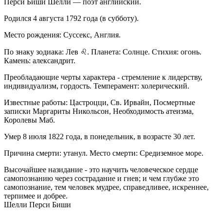
Перси Биши Шелли — поэт английский.
Родился 4 августа 1792 года (в субботу).
Место рождения: Суссекс, Англия.
По знаку зодиака: Лев ♌. Планета: Солнце. Стихия: огонь.
Камень: александрит.
Преобладающие черты характера - стремление к лидерству,
индивидуализм, гордость. Темперамент: холерический.
Известные работы: Цастроцци, Св. Ирвайн, Посмертные
записки Маргариты Никольсон, Необходимость атеизма,
Королевы Маб.
Умер 8 июля 1822 года, в понедельник, в возрасте 30 лет.
Причина смерти: утанул. Место смерти: Средиземное море.
Высочайшее назидание - это научить человеческое сердце
самопознанию через сострадание и гнев; и чем глубже это
самопознание, тем человек мудрее, справедливее, искреннее,
терпимее и добрее.
Шелли Перси Биши