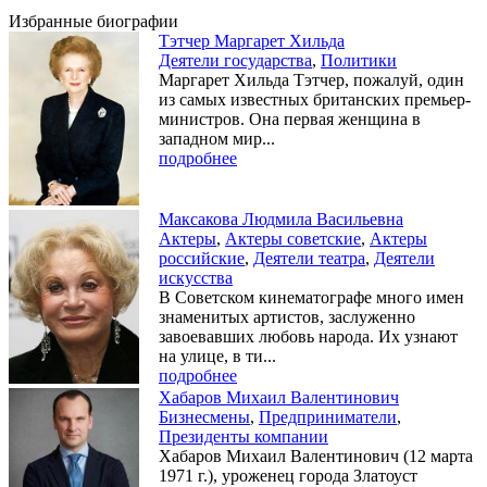
Избранные биографии
Тэтчер Маргарет Хильда
Деятели государства
,
Политики
Маргарет Хильда Тэтчер, пожалуй, один
из самых известных британских премьер-
министров. Она первая женщина в
западном мир...
подробнее
Максакова Людмила Васильевна
Актеры
,
Актеры советские
,
Актеры
российские
,
Деятели театра
,
Деятели
искусства
В Советском кинематографе много имен
знаменитых артистов, заслуженно
завоевавших любовь народа. Их узнают
на улице, в ти...
подробнее
Хабаров Михаил Валентинович
Бизнесмены
,
Предприниматели
,
Президенты компании
Хабаров Михаил Валентинович (12 марта
1971 г.), уроженец города Златоуст