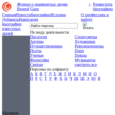
Журнал о знаменитых людях
+
Разместить
Biograf
Guru
биографию
Главная
Новости
Биографии
Истории
О профессиях и
Добавить
Навигация
работе
Биографии
известных
По виду деятельности
людей
Писатели
Спортсмены
Актеры
Художники
Путешественники
Революционеры
Поэты
Цари
Ученые
Певцы
Философы
Музыканты
Святые
смотреть все
Персоны по алфавиту
А
Б
В
Г
Д
Е
Ж
З
И
К
Л
М
Н
О
П
Р
С
Т
У
Ф
Х
Ц
Ч
Ш
Щ
Э
Ю
Я
Шаламов