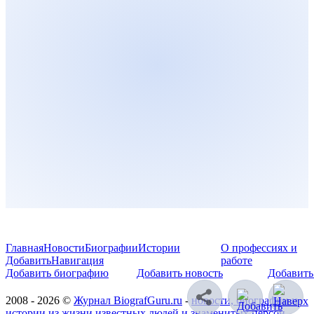
Главная
Новости
Биографии
Истории
О профессиях и
Добавить
Навигация
работе
Добавить биографию
Добавить новость
Добавить
2008 - 2026 ©
Журнал BiografGuru.ru
-
новости, биографии и
истории из жизни известных людей и знаменитых персон
.