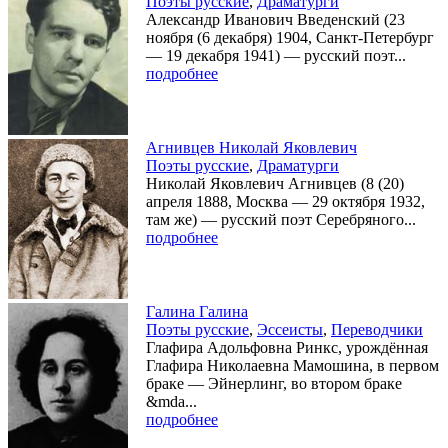
Поэты русские
,
Драматурги
Александр Иванович Введенский (23
ноября (6 декабря) 1904, Санкт-Петербург
— 19 декабря 1941) — русский поэт...
подробнее
Агнивцев Николай Яковлевич
Поэты русские
,
Драматурги
Николай Яковлевич Агнивцев (8 (20)
апреля 1888, Москва — 29 октября 1932,
там же) — русский поэт Серебряного...
подробнее
Галина Галина
Поэты русские
,
Эссеисты
,
Переводчики
Глафира Адольфовна Ринкс, урождённая
Глафира Николаевна Мамошина, в первом
браке — Эйнерлинг, во втором браке
&mda...
подробнее