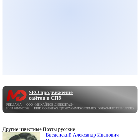
SEO продвижение
сайтов в СПб
РЕКЛАМА ООО «МИХАЙЛОВ ДИДЖИТАЛ»
ИНН 7810962062 ERID CQH36PWZJQVJ6CYG6WJXOF2KMRXJDBRWA6UF2X8EHUYKBX
Другие известные Поэты русские
Введенский Александр Иванович