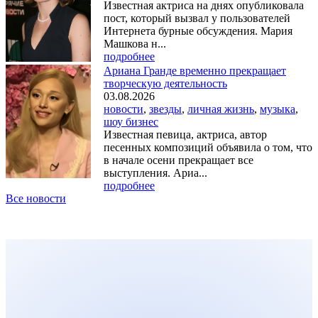
Известная актриса на днях опубликовала
пост, который вызвал у пользователей
Интернета бурные обсуждения. Мария
Машкова н...
подробнее
Ариана Гранде временно прекращает
творческую деятельность
03.08.2026
новости
,
звезды
,
личная жизнь
,
музыка
,
шоу бизнес
Известная певица, актриса, автор
песенных композиций объявила о том, что
в начале осени прекращает все
выступления. Ариа...
подробнее
Все новости