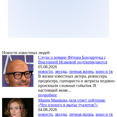
Новости известных людей
Слухи о романе Фёдора Бондарчука с
Викторией Исаковой подтверждаются
05.08.2026
новости
,
звезды
,
личная жизнь
,
кино и тв
В жизни известных актера, режиссера,
продюсера, сценариста и актрисы недавно
произошли сложные события. В
настоящий моме...
подробнее
Мария Машкова дала ответ хейтерам:
«Что плохого в мытье туалетов?»
04.08.2026
новости
,
звезды
,
личная жизнь
,
кино и тв