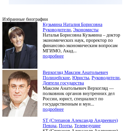
Избранные биографии
Кузьмина Наталия Борисовна
Руководители
,
Экономисты
Наталья Борисовна Кузьмина – доктор
экономических наук, проректор по
финансово-экономическим вопросам
МГИМО, Акад...
подробнее
Верхогляд Максим Анатольевич
Полицейские
,
Юристы
,
Руководители
,
Деятели государства
Максим Анатольевич Верхогляд —
полковник органов внутренних дел
России, юрист, специалист по
государственным и мун...
подробнее
ST (Степанов Александр Андреевич)
Певцы
,
Поэты
,
Телеведущие
ST (Степанов Александр Андреевич) —