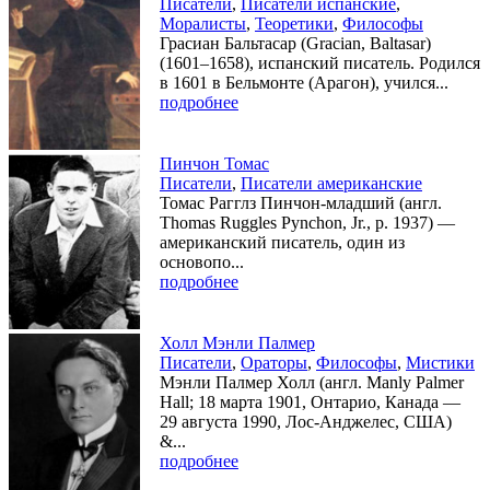
Писатели
,
Писатели испанские
,
Моралисты
,
Теоретики
,
Философы
Грасиан Бальтасар (Gracian, Baltasar)
(1601–1658), испанский писатель. Родился
в 1601 в Бельмонте (Арагон), учился...
подробнее
Пинчон Томас
Писатели
,
Писатели американские
Томас Рагглз Пинчон-младший (англ.
Thomas Ruggles Pynchon, Jr., р. 1937) —
американский писатель, один из
основопо...
подробнее
Холл Мэнли Палмер
Писатели
,
Ораторы
,
Философы
,
Мистики
Мэнли Палмер Холл (англ. Manly Palmer
Hall; 18 марта 1901, Онтарио, Канада —
29 августа 1990, Лос-Анджелес, США)
&...
подробнее