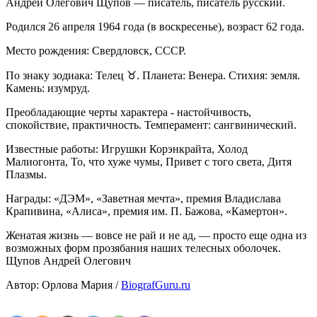
Андрей Олегович Щупов — писатель, писатель русский.
Родился 26 апреля 1964 года (в воскресенье), возраст 62 года.
Место рождения: Свердловск, СССР.
По знаку зодиака: Телец ♉. Планета: Венера. Стихия: земля.
Камень: изумруд.
Преобладающие черты характера - настойчивость,
спокойствие, практичность. Темперамент: сангвинический.
Известные работы: Игрушки Корэнкрайта, Холод
Малиогонта, То, что хуже чумы, Привет с того света, Дитя
Плазмы.
Награды: «ДЭМ», «Заветная мечта», премия Владислава
Крапивина, «Алиса», премия им. П. Бажова, «Камертон».
Женатая жизнь — вовсе не рай и не ад, — просто еще одна из
возможных форм прозябания наших телесных оболочек.
Щупов Андрей Олегович
Автор: Орлова Мария /
BiografGuru.ru