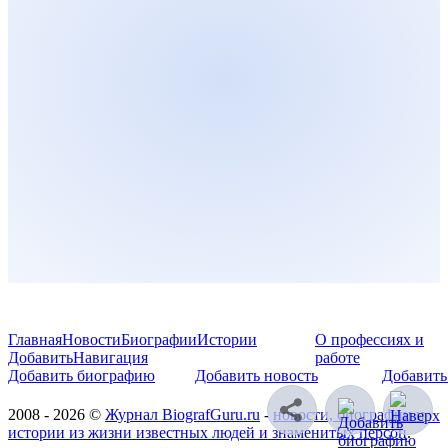
Главная
Новости
Биографии
Истории
О профессиях и
Добавить
Навигация
работе
Добавить биографию
Добавить новость
Добавить
2008 - 2026 ©
Журнал BiografGuru.ru
-
новости, биографии и
истории из жизни известных людей и знаменитых персон
.