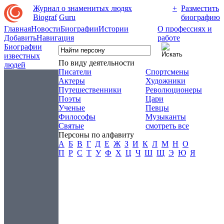
Журнал о знаменитых людях
+
Разместить
Biograf
Guru
биографию
Главная
Новости
Биографии
Истории
О профессиях и
Добавить
Навигация
работе
Биографии
известных
По виду деятельности
людей
Писатели
Спортсмены
Актеры
Художники
Путешественники
Революционеры
Поэты
Цари
Ученые
Певцы
Философы
Музыканты
Святые
смотреть все
Персоны по алфавиту
А
Б
В
Г
Д
Е
Ж
З
И
К
Л
М
Н
О
П
Р
С
Т
У
Ф
Х
Ц
Ч
Ш
Щ
Э
Ю
Я