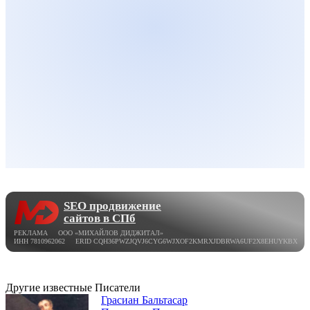
SEO продвижение
сайтов в СПб
РЕКЛАМА ООО «МИХАЙЛОВ ДИДЖИТАЛ»
ИНН 7810962062 ERID CQH36PWZJQVJ6CYG6WJXOF2KMRXJDBRWA6UF2X8EHUYKBX
Другие известные Писатели
Грасиан Бальтасар