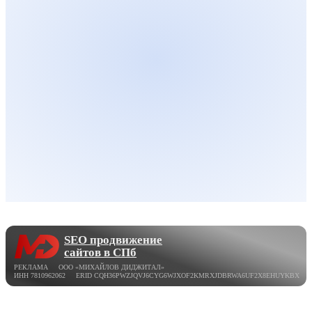
SEO продвижение
сайтов в СПб
РЕКЛАМА ООО «МИХАЙЛОВ ДИДЖИТАЛ»
ИНН 7810962062 ERID CQH36PWZJQVJ6CYG6WJXOF2KMRXJDBRWA6UF2X8EHUYKBX