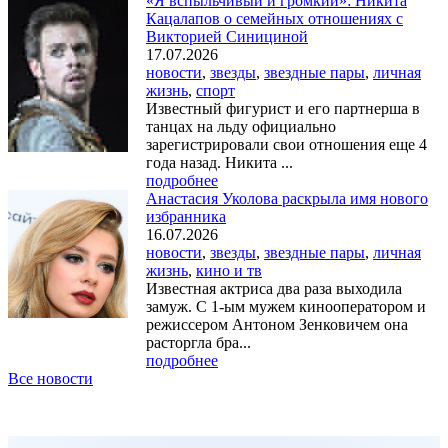
«Я вспыльчивый и громкий»: Никита
Кацалапов о семейных отношениях с
Викторией Синициной
17.07.2026
новости
,
звезды
,
звездные пары
,
личная
жизнь
,
спорт
Известный фигурист и его партнерша в
танцах на льду официально
зарегистрировали свои отношения еще 4
года назад. Никита ...
подробнее
Анастасия Уколова раскрыла имя нового
избранника
16.07.2026
новости
,
звезды
,
звездные пары
,
личная
жизнь
,
кино и тв
Известная актриса два раза выходила
замуж. С 1-ым мужем кинооператором и
режиссером Антоном Зенковичем она
расторгла бра...
подробнее
Все новости