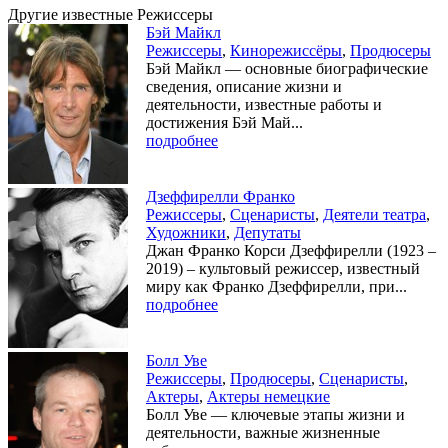
Другие известные Режиссеры
Бэй Майкл
Режиссеры
,
Кинорежиссёры
,
Продюсеры
Бэй Майкл — основные биографические
сведения, описание жизни и
деятельности, известные работы и
достижения Бэй Май...
подробнее
Дзеффирелли Франко
Режиссеры
,
Сценаристы
,
Деятели театра
,
Художники
,
Депутаты
Джан Франко Корси Дзеффирелли (1923 –
2019) – культовый режиссер, известный
миру как Франко Дзеффирелли, при...
подробнее
Болл Уве
Режиссеры
,
Продюсеры
,
Сценаристы
,
Актеры
,
Актеры немецкие
Болл Уве — ключевые этапы жизни и
деятельности, важные жизненные