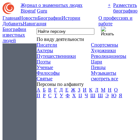
Журнал о знаменитых людях
+
Разместить
Biograf
Guru
биографию
Главная
Новости
Биографии
Истории
О профессиях и
Добавить
Навигация
работе
Биографии
известных
По виду деятельности
людей
Писатели
Спортсмены
Актеры
Художники
Путешественники
Революционеры
Поэты
Цари
Ученые
Певцы
Философы
Музыканты
Святые
смотреть все
Персоны по алфавиту
А
Б
В
Г
Д
Е
Ж
З
И
К
Л
М
Н
О
П
Р
С
Т
У
Ф
Х
Ц
Ч
Ш
Щ
Э
Ю
Я