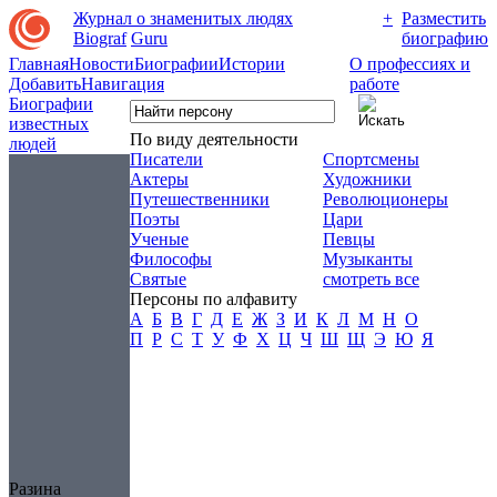
Журнал о знаменитых людях
+
Разместить
Biograf
Guru
биографию
Главная
Новости
Биографии
Истории
О профессиях и
Добавить
Навигация
работе
Биографии
известных
По виду деятельности
людей
Писатели
Спортсмены
Актеры
Художники
Путешественники
Революционеры
Поэты
Цари
Ученые
Певцы
Философы
Музыканты
Святые
смотреть все
Персоны по алфавиту
А
Б
В
Г
Д
Е
Ж
З
И
К
Л
М
Н
О
П
Р
С
Т
У
Ф
Х
Ц
Ч
Ш
Щ
Э
Ю
Я
Разина