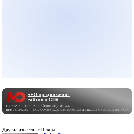
SEO продвижение
сайтов в СПб
РЕКЛАМА ООО «МИХАЙЛОВ ДИДЖИТАЛ»
ИНН 7810962062 ERID CQH36PWZJQVJ6CYG6WJXOF2KMRXJDBRWA6UF2X8EHUYKBX
Другие известные Певцы