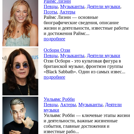
Раймс Лиэнн
Певцы
,
Музыканты
,
Деятели музыки
,
Поэты
,
Актеры
Раймс Лиэнн — основные
биографические сведения, описание
жизни и деятельности, известные работы
и достижения Раймс...
подробнее
Осборн Оззи
Певцы
,
Музыканты
,
Деятели музыки
Оззи Осборн - это культовая фигура в
британской музыке, фронтмэн группы
«Black Sabbath». Один из самых извес...
подробнее
Уильямс Робби
Певцы
,
Актеры
,
Музыканты
,
Деятели
музыки
Уильямс Робби — ключевые этапы жизни
и деятельности, важные жизненные
события, главные достижения и
известные рабо...