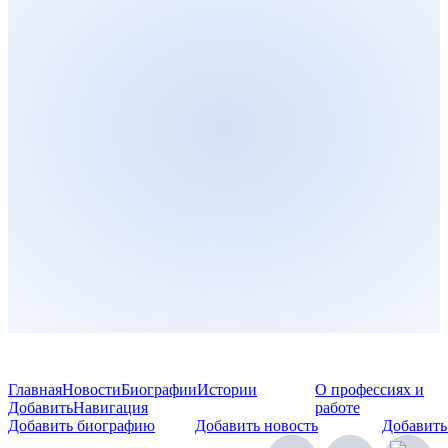
Главная
Новости
Биографии
Истории
О профессиях и
Добавить
Навигация
работе
Добавить биографию
Добавить новость
Добавить