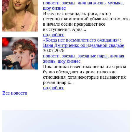
новости
,
звезды
,
личная жизнь
,
музыка
,
шоу бизнес
Известная певица, актриса, автор
песенных композиций объявила о том, что
в начале осени прекращает все
выступления. Ариа...
подробнее
«Когда нет восьмилетнего ожидания»:
Ваня Дмитриенко об идеальной свадьбе
30.07.2026
новости
,
звезды
,
звездные пары
,
личная
жизнь
,
шоу бизнес
Поклонники известных певца и актрисы
бурно обсуждают их романтические
отношения, хотя некоторые называют их
роман пиар-х...
подробнее
Все новости