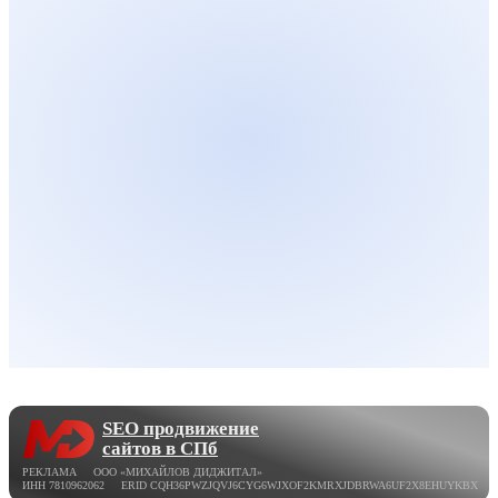
SEO продвижение
сайтов в СПб
РЕКЛАМА ООО «МИХАЙЛОВ ДИДЖИТАЛ»
ИНН 7810962062 ERID CQH36PWZJQVJ6CYG6WJXOF2KMRXJDBRWA6UF2X8EHUYKBX