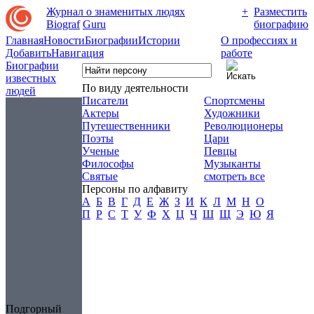
Журнал о знаменитых людях
+
Разместить
Biograf
Guru
биографию
Главная
Новости
Биографии
Истории
О профессиях и
Добавить
Навигация
работе
Биографии
известных
По виду деятельности
людей
Писатели
Спортсмены
Актеры
Художники
Путешественники
Революционеры
Поэты
Цари
Ученые
Певцы
Философы
Музыканты
Святые
смотреть все
Персоны по алфавиту
А
Б
В
Г
Д
Е
Ж
З
И
К
Л
М
Н
О
П
Р
С
Т
У
Ф
Х
Ц
Ч
Ш
Щ
Э
Ю
Я
Подгорный