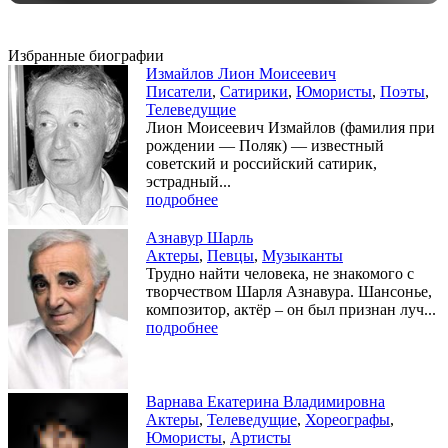
Избранные биографии
Измайлов Лион Моисеевич
Писатели
,
Сатирики
,
Юмористы
,
Поэты
,
Телеведущие
Лион Моисеевич Измайлов (фамилия при
рождении — Поляк) — известный
советский и российский сатирик,
эстрадный...
подробнее
Азнавур Шарль
Актеры
,
Певцы
,
Музыканты
Трудно найти человека, не знакомого с
творчеством Шарля Азнавура. Шансонье,
композитор, актёр – он был признан луч...
подробнее
Варнава Екатерина Владимировна
Актеры
,
Телеведущие
,
Хореографы
,
Юмористы
,
Артисты