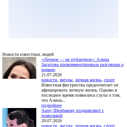
Новости известных людей
«Личное — не публичное»: Алина
Загитова прокомментировала разговоры о
романе
21.07.2026
новости
,
звезды
,
личная жизнь
,
спорт
Известная фигуристка предпочитает не
афишировать личную жизнь. Однако в
последнее время появились слухи о том,
что Алина...
подробнее
Анну Щербакову поздравляют с
помолвкой
20.07.2026
новости
,
звезды
,
личная жизнь
,
спорт