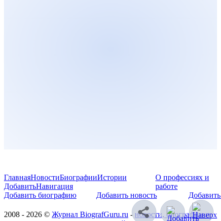
Главная
Новости
Биографии
Истории
О профессиях и
Добавить
Навигация
работе
Добавить биографию
Добавить новость
Добавить
2008 - 2026 ©
Журнал BiografGuru.ru
-
новости, биографии и