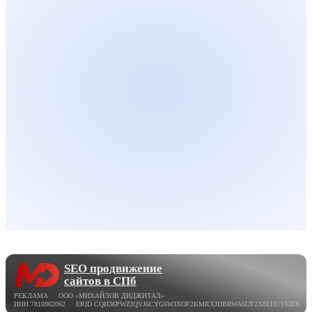
SEO продвижение
сайтов в СПб
РЕКЛАМА ООО «МИХАЙЛОВ ДИДЖИТАЛ»
ИНН 7810962062 ERID CQH36PWZJQVJ6CYG6WJXOF2KMRXJDBRWA6UF2X8EHUYKBX