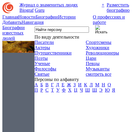
Журнал о знаменитых людях
+
Разместить
Biograf
Guru
биографию
Главная
Новости
Биографии
Истории
О профессиях и
Добавить
Навигация
работе
Биографии
известных
По виду деятельности
людей
Писатели
Спортсмены
Актеры
Художники
Путешественники
Революционеры
Поэты
Цари
Ученые
Певцы
Философы
Музыканты
Святые
смотреть все
Персоны по алфавиту
А
Б
В
Г
Д
Е
Ж
З
И
К
Л
М
Н
О
П
Р
С
Т
У
Ф
Х
Ц
Ч
Ш
Щ
Э
Ю
Я