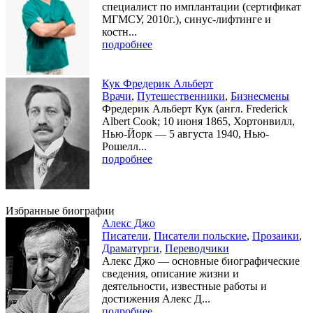
специалист по имплантации (сертификат
МГМСУ, 2010г.), синус-лифтинге и
костн...
подробнее
Кук Фредерик Альберт
Врачи
,
Путешественники
,
Бизнесмены
Фредерик Альберт Кук (англ. Frederick
Albert Cook; 10 июня 1865, Хортонвилл,
Нью-Йорк — 5 августа 1940, Нью-
Рошелл...
подробнее
Избранные биографии
Алекс Джо
Писатели
,
Писатели польские
,
Прозаики
,
Драматурги
,
Переводчики
Алекс Джо — основные биографические
сведения, описание жизни и
деятельности, известные работы и
достижения Алекс Д...
подробнее