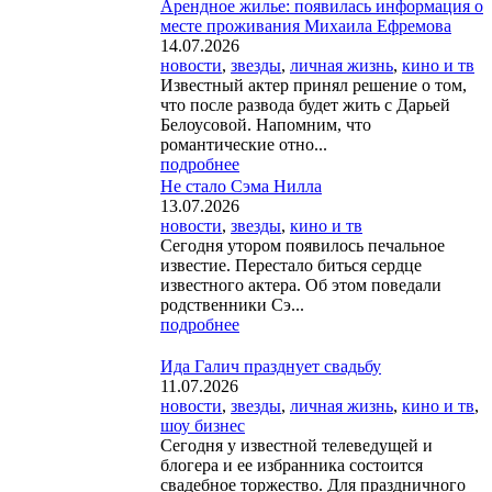
Арендное жилье: появилась информация о
месте проживания Михаила Ефремова
14.07.2026
новости
,
звезды
,
личная жизнь
,
кино и тв
Известный актер принял решение о том,
что после развода будет жить с Дарьей
Белоусовой. Напомним, что
романтические отно...
подробнее
Не стало Сэма Нилла
13.07.2026
новости
,
звезды
,
кино и тв
Сегодня утором появилось печальное
известие. Перестало биться сердце
известного актера. Об этом поведали
родственники Сэ...
подробнее
Ида Галич празднует свадьбу
11.07.2026
новости
,
звезды
,
личная жизнь
,
кино и тв
,
шоу бизнес
Сегодня у известной телеведущей и
блогера и ее избранника состоится
свадебное торжество. Для праздничного