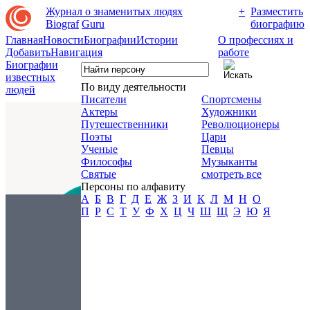
Журнал о знаменитых людях
+
Разместить
Biograf
Guru
биографию
Главная
Новости
Биографии
Истории
О профессиях и
Добавить
Навигация
работе
Биографии
известных
По виду деятельности
людей
Писатели
Спортсмены
Актеры
Художники
Путешественники
Революционеры
Поэты
Цари
Ученые
Певцы
Философы
Музыканты
Святые
смотреть все
Персоны по алфавиту
А
Б
В
Г
Д
Е
Ж
З
И
К
Л
М
Н
О
П
Р
С
Т
У
Ф
Х
Ц
Ч
Ш
Щ
Э
Ю
Я