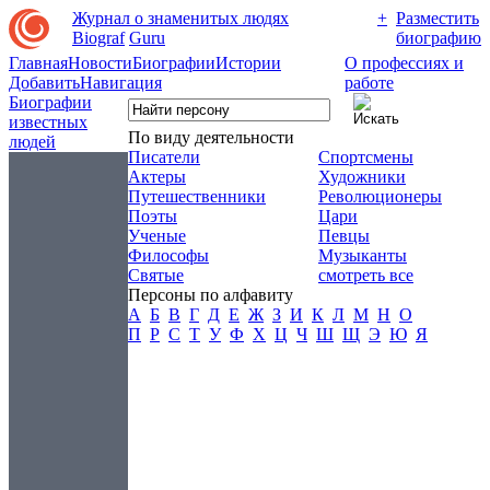
Журнал о знаменитых людях
+
Разместить
Biograf
Guru
биографию
Главная
Новости
Биографии
Истории
О профессиях и
Добавить
Навигация
работе
Биографии
известных
По виду деятельности
людей
Писатели
Спортсмены
Актеры
Художники
Путешественники
Революционеры
Поэты
Цари
Ученые
Певцы
Философы
Музыканты
Святые
смотреть все
Персоны по алфавиту
А
Б
В
Г
Д
Е
Ж
З
И
К
Л
М
Н
О
П
Р
С
Т
У
Ф
Х
Ц
Ч
Ш
Щ
Э
Ю
Я