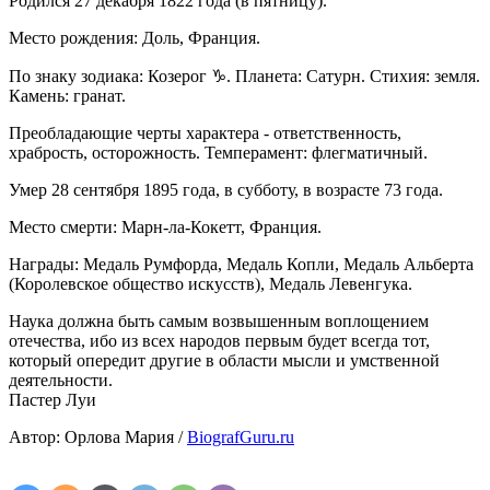
Родился 27 декабря 1822 года (в пятницу).
Место рождения: Доль, Франция.
По знаку зодиака: Козерог ♑. Планета: Сатурн. Стихия: земля.
Камень: гранат.
Преобладающие черты характера - ответственность,
храбрость, осторожность. Темперамент: флегматичный.
Умер 28 сентября 1895 года, в субботу, в возрасте 73 года.
Место смерти: Марн-ла-Кокетт, Франция.
Награды: Медаль Румфорда, Медаль Копли, Медаль Альберта
(Королевское общество искусств), Медаль Левенгука.
Наука должна быть самым возвышенным воплощением
отечества, ибо из всех народов первым будет всегда тот,
который опередит другие в области мысли и умственной
деятельности.
Пастер Луи
Автор: Орлова Мария /
BiografGuru.ru