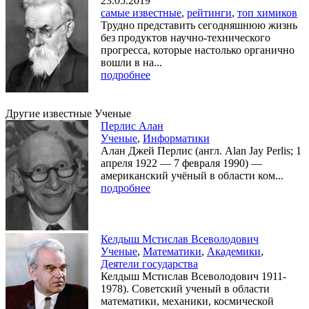
23.05.2019
самые известные
,
рейтинги
,
топ химиков
Трудно представить сегодняшнюю жизнь
без продуктов научно-технического
прогресса, которые настолько органично
вошли в на...
подробнее
Другие известные Ученые
Перлис Алан
Ученые
,
Информатики
Алан Джей Перлис (англ. Alan Jay Perlis; 1
апреля 1922 — 7 февраля 1990) —
американский учёный в области ком...
подробнее
Келдыш Мстислав Всеволодович
Ученые
,
Математики
,
Академики
,
Деятели государства
Келдыш Мстислав Всеволодович 1911-
1978). Советский ученый в области
математики, механики, космической