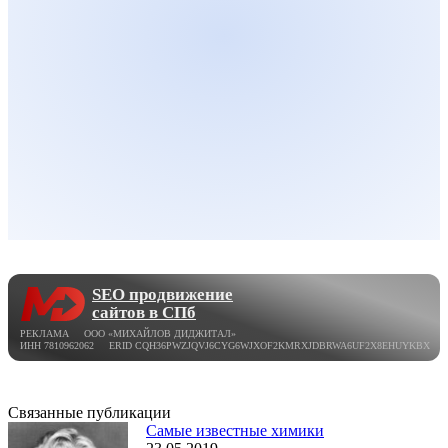
SEO продвижение
сайтов в СПб
РЕКЛАМА ООО «МИХАЙЛОВ ДИДЖИТАЛ»
ИНН 7810962062 ERID CQH36PWZJQVJ6CYG6WJXOF2KMRXJDBRWA6UF2X8EHUYKBX
Связанные публикации
Самые известные химики