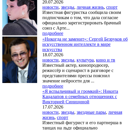
20.07.2026
новости
,
звезды
,
личная жизнь
,
спорт
Известная фигуристка сообщила своим
подписчикам о том, что дала согласие
официально зарегистрировать брачный
союз с Арте...
подробнее
«Никогда не заменит»: Сергей Безруков об
искусственном интеллекте в мире
искусства
18.07.2026
новости
,
звезды
,
культура
,
кино и тв
Известный актер, кинопродюсер,
режиссёр и сценарист в разговоре с
представителями прессы пояснил
значение нейросети для ...
подробнее
«Я вспыльчивый и громкий»: Никита
Кацалапов о семейных отношениях с
Викторией Синициной
17.07.2026
новости
,
звезды
,
звездные пары
,
личная
жизнь
,
спорт
Известный фигурист и его партнерша в
танцах на льду официально