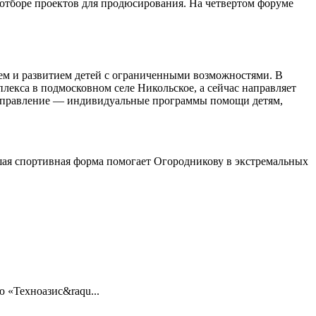
 отборе проектов для продюсирования. На четвертом форуме
ием и развитием детей с ограниченными возможностями. В
екса в подмосковном селе Никольское, а сейчас направляет
 направление — индивидуальные программы помощи детям,
ошая спортивная форма помогает Огородникову в экстремальных
 «Техноазис&raqu...