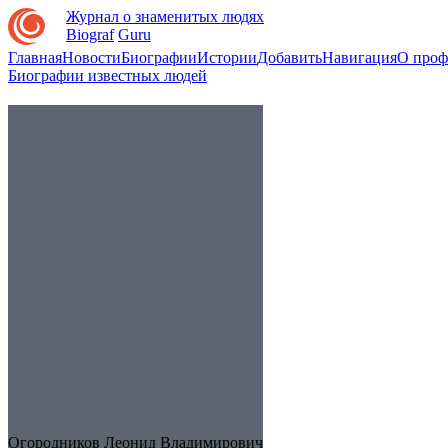
Журнал о знаменитых людях
Biograf
Guru
Главная
Новости
Биографии
Истории
Добавить
Навигация
О проф
Биографии известных людей
Огородников Леонид Владимирович