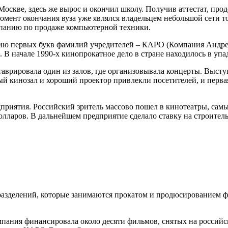
оскве, здесь же вырос и окончил школу. Получив аттестат, пр
омент окончания вуза уже являлся владельцем небольшой сети т
мпанию по продаже компьютерной техники.
ию первых букв фамилий учредителей – КАРО (Компания Андреев
В начале 1990-х кинопрокатное дело в стране находилось в упа
аврировала один из залов, где организовывала концерты. Высту
й кинозал и хороший проектор привлекли посетителей, и перва
дприятия. Российский зритель массово пошел в кинотеатры, са
олларов. В дальнейшем предприятие сделало ставку на строитель
дразделений, которые занимаются прокатом и продюсированием 
пания финансировала около десяти фильмов, снятых на росси