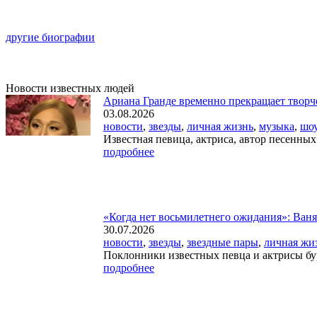
другие биографии
Новости известных людей
Ариана Гранде временно прекращает творч
03.08.2026
новости
,
звезды
,
личная жизнь
,
музыка
,
шоу
Известная певица, актриса, автор песенных
подробнее
«Когда нет восьмилетнего ожидания»: Ваня
30.07.2026
новости
,
звезды
,
звездные пары
,
личная жи
Поклонники известных певца и актрисы бур
подробнее