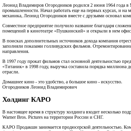
Леонид Владимиров Огородников родился 2 июня 1964 года в М
промышленности. Начал работать еще на первых курсах, и на м
механика, Леонид Огородников вместе с друзьями основал ко
Совместное предприятие получило название благодаря сложен
помещений в кинотеатре «Пушкинский» и открыли в нем офис. 
В поисках дополнительных источников дохода компания отрест
заполняли показами голливудских фильмов. Отремонтированны
направления.
В 1997 году прокат фильмов стал основной деятельностью пре
«Титаник» в 1998 году, выручка составила порядка миллиона д
отрасли.
Домашнее кино - это удобство, а большое кино - искусство.
Огородников Леонид Владимирович
Холдинг КАРО
В настоящее время в структуру холдинга входит несколько по
Warner Bros. Pictures на территории России и СНГ.
КАРО Продакшн занимается продюсерской деятельностью. Ком