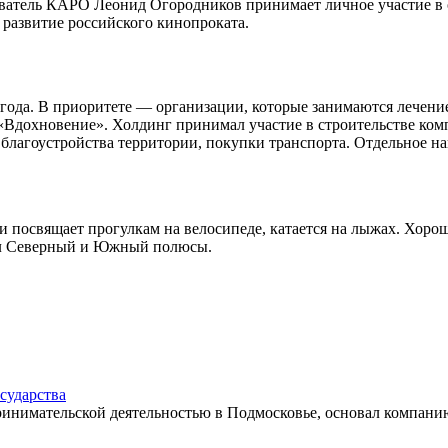
нователь КАРО Леонид Огородников принимает личное участие в
развитие российского кинопроката.
6 года. В приоритете — организации, которые занимаются лечен
дохновение». Холдинг принимал участие в строительстве компл
, благоустройства территории, покупки транспорта. Отдельное
и посвящает прогулкам на велосипеде, катается на лыжах. Хор
тил Северный и Южный полюсы.
сударства
инимательской деятельностью в Подмосковье, основал компанию