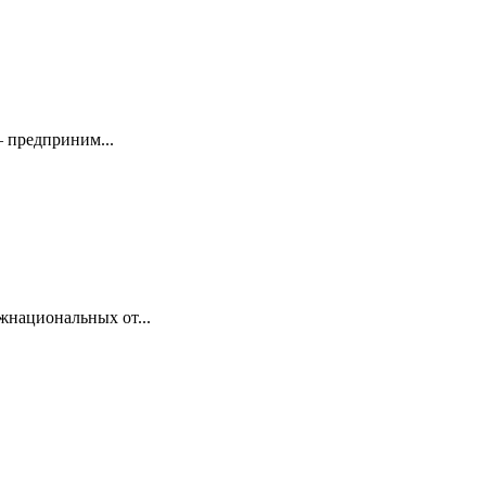
 предприним...
жнациональных от...