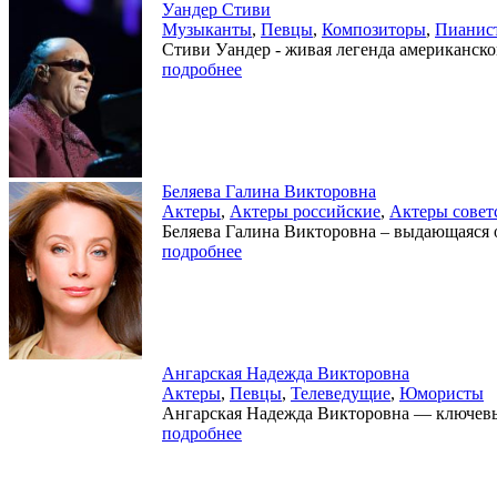
Уандер Стиви
Музыканты
,
Певцы
,
Композиторы
,
Пианис
Стиви Уандер - живая легенда американск
подробнее
Беляева Галина Викторовна
Актеры
,
Актеры российские
,
Актеры совет
Беляева Галина Викторовна – выдающаяся от
подробнее
Ангарская Надежда Викторовна
Актеры
,
Певцы
,
Телеведущие
,
Юмористы
Ангарская Надежда Викторовна — ключевые
подробнее