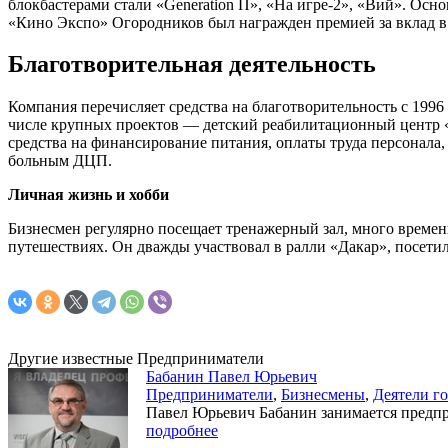
блокбастерами стали «Generation П», «На игре-2», «Вий». Ос
«Кино Экспо» Огородников был награжден премией за вклад в 
Благотворительная деятельность
Компания перечисляет средства на благотворительность с 199
числе крупных проектов — детский реабилитационный центр «В
средства на финансирование питания, оплаты труда персонала
больным ДЦП.
Личная жизнь и хобби
Бизнесмен регулярно посещает тренажерный зал, много времен
путешествиях. Он дважды участвовал в ралли «Дакар», посе
Другие известные Предприниматели
Бабанин Павел Юрьевич
Предприниматели
,
Бизнесмены
,
Деятели го
Павел Юрьевич Бабанин занимается предпр
подробнее