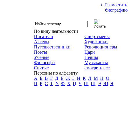
+
Разместить
биографию
По виду деятельности
Писатели
Спортсмены
Актеры
Художники
Путешественники
Революционеры
Поэты
Цари
Ученые
Певцы
Философы
Музыканты
Святые
смотреть все
Персоны по алфавиту
А
Б
В
Г
Д
Е
Ж
З
И
К
Л
М
Н
О
П
Р
С
Т
У
Ф
Х
Ц
Ч
Ш
Щ
Э
Ю
Я