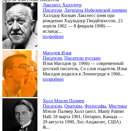
Лакснесс Халлдоур
Писатели
,
Лауреаты Нобелевской премии
Халлдор Кильян Лакснесс (имя при
рождении Хадльдоур Гвюдйоунссон, 23
апреля 1902 — 8 февраля 1998) —
исландс...
подробнее
Масодов Илья
Писатели
,
Писатели русские
Илья Масодов (р. 1966) — современный
русский писатель. Со слов издателя, Илья
Масодов родился в Ленинграде в 1966...
подробнее
Холл Мэнли Палмер
Писатели
,
Ораторы
,
Философы
,
Мистики
Мэнли Палмер Холл (англ. Manly Palmer
Hall; 18 марта 1901, Онтарио, Канада —
29 августа 1990, Лос-Анджелес, США)
&...