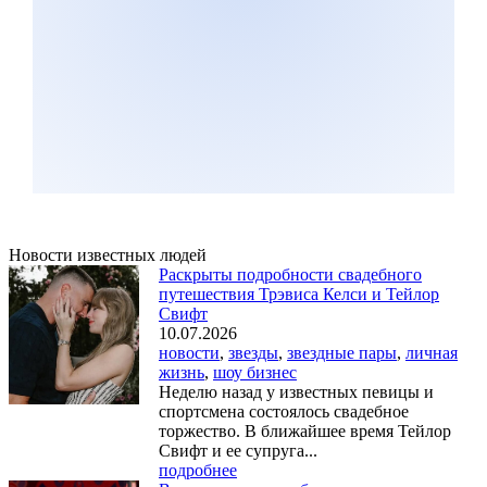
Новости известных людей
Раскрыты подробности свадебного
путешествия Трэвиса Келси и Тейлор
Свифт
10.07.2026
новости
,
звезды
,
звездные пары
,
личная
жизнь
,
шоу бизнес
Неделю назад у известных певицы и
спортсмена состоялось свадебное
торжество. В ближайшее время Тейлор
Свифт и ее супруга...
подробнее