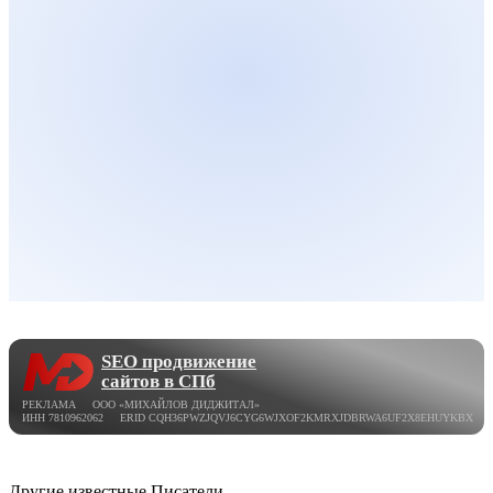
SEO продвижение
сайтов в СПб
РЕКЛАМА ООО «МИХАЙЛОВ ДИДЖИТАЛ»
ИНН 7810962062 ERID CQH36PWZJQVJ6CYG6WJXOF2KMRXJDBRWA6UF2X8EHUYKBX
Другие известные Писатели