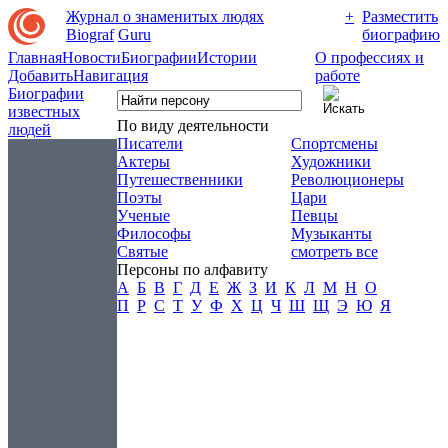
Журнал о знаменитых людях
+
Разместить
Biograf
Guru
биографию
Главная
Новости
Биографии
Истории
О профессиях и
Добавить
Навигация
работе
Биографии
известных
По виду деятельности
людей
Писатели
Спортсмены
Актеры
Художники
Путешественники
Революционеры
Поэты
Цари
Ученые
Певцы
Философы
Музыканты
Святые
смотреть все
Персоны по алфавиту
А
Б
В
Г
Д
Е
Ж
З
И
К
Л
М
Н
О
П
Р
С
Т
У
Ф
Х
Ц
Ч
Ш
Щ
Э
Ю
Я