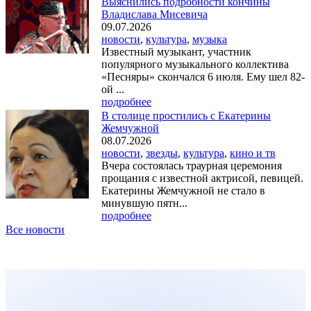
Выяснились подробности кончины
Владислава Мисевича
09.07.2026
новости
,
культура
,
музыка
Известный музыкант, участник
популярного музыкального коллектива
«Песняры» скончался 6 июля. Ему шел 82-
ой ...
подробнее
В столице простились с Екатерины
Жемчужной
08.07.2026
новости
,
звезды
,
культура
,
кино и тв
Вчера состоялась траурная церемония
прощания с известной актрисой, певицей.
Екатерины Жемчужной не стало в
минувшую пятн...
подробнее
Все новости