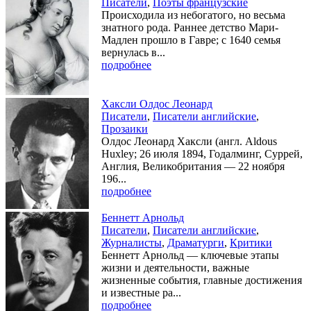
Писатели
,
Поэты французские
Происходила из небогатого, но весьма
знатного рода. Раннее детство Мари-
Мадлен прошло в Гавре; с 1640 семья
вернулась в...
подробнее
Хаксли Олдос Леонард
Писатели
,
Писатели английские
,
Прозаики
Олдос Леонард Хаксли (англ. Aldous
Huxley; 26 июля 1894, Годалминг, Суррей,
Англия, Великобритания — 22 ноября
196...
подробнее
Беннетт Арнольд
Писатели
,
Писатели английские
,
Журналисты
,
Драматурги
,
Критики
Беннетт Арнольд — ключевые этапы
жизни и деятельности, важные
жизненные события, главные достижения
и известные ра...
подробнее