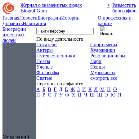
Журнал о знаменитых людях
+
Разместить
Biograf
Guru
биографию
Главная
Новости
Биографии
Истории
О профессиях и
Добавить
Навигация
работе
Биографии
известных
По виду деятельности
людей
Писатели
Спортсмены
Актеры
Художники
Путешественники
Революционеры
Поэты
Цари
Ученые
Певцы
Философы
Музыканты
Святые
смотреть все
Персоны по алфавиту
А
Б
В
Г
Д
Е
Ж
З
И
К
Л
М
Н
О
П
Р
С
Т
У
Ф
Х
Ц
Ч
Ш
Щ
Э
Ю
Я
Михальский