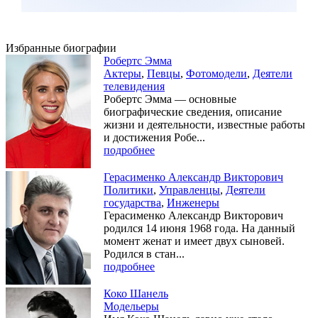
Избранные биографии
Робертс Эмма
Актеры
,
Певцы
,
Фотомодели
,
Деятели
телевидения
Робертс Эмма — основные
биографические сведения, описание
жизни и деятельности, известные работы
и достижения Робе...
подробнее
Герасименко Александр Викторович
Политики
,
Управленцы
,
Деятели
государства
,
Инженеры
Герасименко Александр Викторович
родился 14 июня 1968 года. На данный
момент женат и имеет двух сыновей.
Родился в стан...
подробнее
Коко Шанель
Модельеры