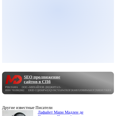
SEO продвижение
сайтов в СПб
РЕКЛАМА ООО «МИХАЙЛОВ ДИДЖИТАЛ»
ИНН 7810962062 ERID CQH36PWZJQVJ6CYG6WJXOF2KMRXJDBRWA6UF2X8EHUYKBX
Другие известные Писатели
Лафайет Мари Мадлен де