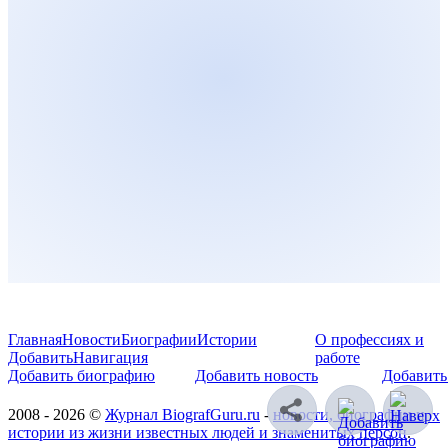
Главная
Новости
Биографии
Истории
О профессиях и
Добавить
Навигация
работе
Добавить биографию
Добавить новость
Добавить
2008 - 2026 ©
Журнал BiografGuru.ru
-
новости, биографии и
истории из жизни известных людей и знаменитых персон
.