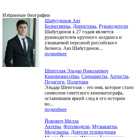
Избранные биографии
Шабутдинов Аяз
Бизнесмены
,
Директоры
,
Руководители
Шабутдинов к 27 годам является
руководителем крупного холдинга и
узнаваемой персоной российского
бизнеса. Аяз Шабутдинов...
подробнее
Шенгелая Эльдар Николаевич
Кинорежиссёры
,
Сценаристы
,
Артисты
,
Педагоги
,
Политики
Эльдар Шенгелая – это имя, которое стало
символом советского кинематографа,
оставившим яркий след в его истории
во...
подробнее
Йовович Милла
Актеры
,
Фотомодели
,
Музыканты
,
Модельеры
,
Деятели телевидения