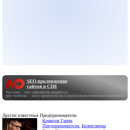
SEO продвижение
сайтов в СПб
РЕКЛАМА ООО «МИХАЙЛОВ ДИДЖИТАЛ»
ИНН 7810962062 ERID CQH36PWZJQVJ6CYG6WJXOF2KMRXJDBRWA6UF2X8EHUYKBX
Другие известные Предприниматели
Кравцов Гарик
Предприниматели
,
Бизнесмены