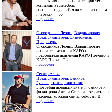
Гарик Кравцов — основатель финтех-
компании Payselection,
специализирующейся на сервисах приема
платежей — об...
подробнее
Огородников Леонид Владимирович
Предприниматели
,
Бизнесмены
,
Продюсеры
Огородников Леонид Владимирович —
основатель холдинга КАРО и
председатель правления КАРО Премьер и
КАРО Прокат. Об...
подробнее
Секлер Алекс
Предприниматели
,
Банкиры
,
Руководители организации
Биография предпринимателя, банкира и
филантропа Алекса Секлера – это история
человека, который сделал себя сам. В...
подробнее