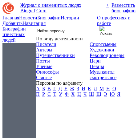
Журнал о знаменитых людях
+
Разместить
Biograf
Guru
биографию
Главная
Новости
Биографии
Истории
О профессиях и
Добавить
Навигация
работе
Биографии
известных
По виду деятельности
людей
Писатели
Спортсмены
Актеры
Художники
Путешественники
Революционеры
Поэты
Цари
Ученые
Певцы
Философы
Музыканты
Святые
смотреть все
Персоны по алфавиту
А
Б
В
Г
Д
Е
Ж
З
И
К
Л
М
Н
О
П
Р
С
Т
У
Ф
Х
Ц
Ч
Ш
Щ
Э
Ю
Я