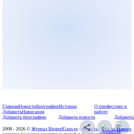
Главная
Новости
Биографии
Истории
О профессиях и
Добавить
Навигация
работе
Добавить биографию
Добавить новость
Добавить
2008 - 2026 ©
Журнал BiografGuru.ru
-
новости, биографии и