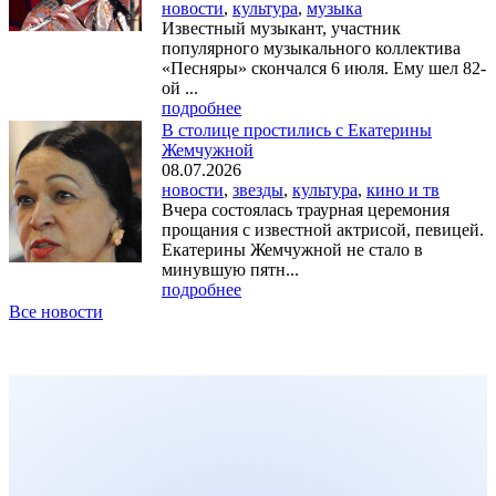
новости
,
культура
,
музыка
Известный музыкант, участник
популярного музыкального коллектива
«Песняры» скончался 6 июля. Ему шел 82-
ой ...
подробнее
В столице простились с Екатерины
Жемчужной
08.07.2026
новости
,
звезды
,
культура
,
кино и тв
Вчера состоялась траурная церемония
прощания с известной актрисой, певицей.
Екатерины Жемчужной не стало в
минувшую пятн...
подробнее
Все новости