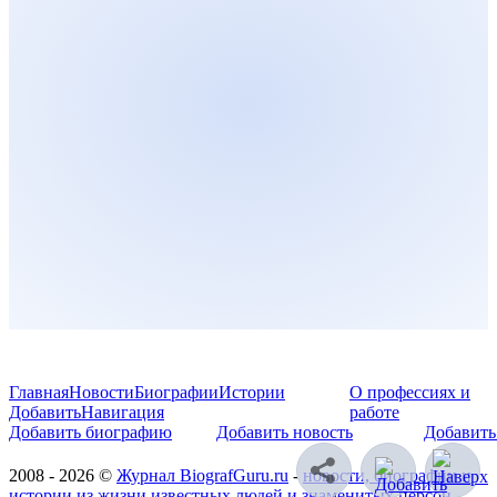
Главная
Новости
Биографии
Истории
О профессиях и
Добавить
Навигация
работе
Добавить биографию
Добавить новость
Добавить
2008 - 2026 ©
Журнал BiografGuru.ru
-
новости, биографии и
истории из жизни известных людей и знаменитых персон
.