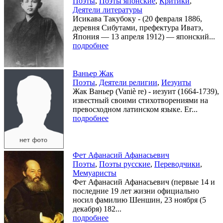
Поэты
,
Поэты японские
,
Критики
,
Деятели литературы
Исикава Такубоку - (20 февраля 1886,
деревня Сибутами, префектура Иватэ,
Япония — 13 апреля 1912) — японский...
подробнее
Ваньер Жак
Поэты
,
Деятели религии
,
Иезуиты
Жак Ваньер (Vaniè re) - иезуит (1664-1739),
известный своими стихотворениями на
превосходном латинском языке. Ег...
подробнее
Фет Афанасий Афанасьевич
Поэты
,
Поэты русские
,
Переводчики
,
Мемуаристы
Фет Афанасий Афанасьевич (первые 14 и
последние 19 лет жизни официально
носил фамилию Шеншин, 23 ноября (5
декабря) 182...
подробнее