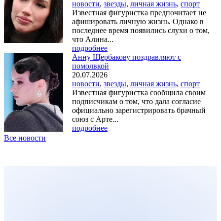
новости
,
звезды
,
личная жизнь
,
спорт
Известная фигуристка предпочитает не
афишировать личную жизнь. Однако в
последнее время появились слухи о том,
что Алина...
подробнее
Анну Щербакову поздравляют с
помолвкой
20.07.2026
новости
,
звезды
,
личная жизнь
,
спорт
Известная фигуристка сообщила своим
подписчикам о том, что дала согласие
официально зарегистрировать брачный
союз с Арте...
подробнее
Все новости