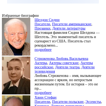
Избранные биографии
Шелдон Сидни
Писатели
,
Писатели американские
,
Прозаики
,
Деятели литературы
Настоящая фамилия Сидни Шелдона —
Шехтель. Это знаменитый писатель и
сценарист из США. Писатель стал
рекордсмено...
подробнее
Стриженова Любовь Васильевна
Актеры
,
Актеры советские
,
Актеры
российские
,
Деятели театра
,
Деятели
телевидения
Любовь Стриженова – имя, вызывающее
ассоциации с ярким, но непростым
жизненным путем. Ее история – это не
пр...
подробнее
Хвин Стефан
Писатели
,
Писатели польские
,
Эссеисты
,
Критики
,
Деятели литературы