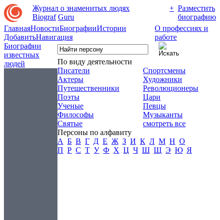
Журнал о знаменитых людях
+
Разместить
Biograf
Guru
биографию
Главная
Новости
Биографии
Истории
О профессиях и
Добавить
Навигация
работе
Биографии
известных
По виду деятельности
людей
Писатели
Спортсмены
Актеры
Художники
Путешественники
Революционеры
Поэты
Цари
Ученые
Певцы
Философы
Музыканты
Святые
смотреть все
Персоны по алфавиту
А
Б
В
Г
Д
Е
Ж
З
И
К
Л
М
Н
О
П
Р
С
Т
У
Ф
Х
Ц
Ч
Ш
Щ
Э
Ю
Я