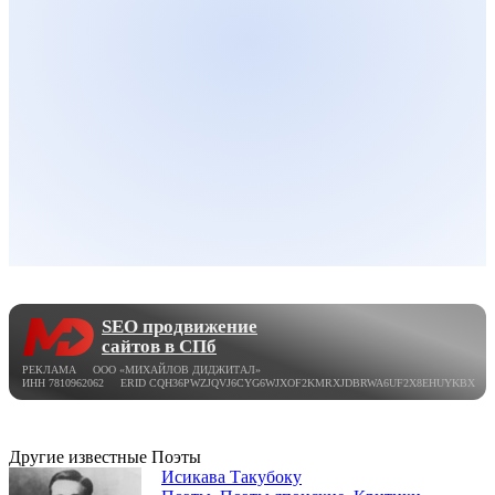
SEO продвижение
сайтов в СПб
РЕКЛАМА ООО «МИХАЙЛОВ ДИДЖИТАЛ»
ИНН 7810962062 ERID CQH36PWZJQVJ6CYG6WJXOF2KMRXJDBRWA6UF2X8EHUYKBX
Другие известные Поэты
Исикава Такубоку