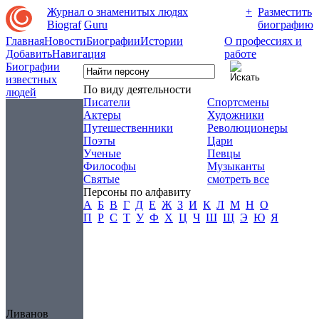
Журнал о знаменитых людях
+
Разместить
Biograf
Guru
биографию
Главная
Новости
Биографии
Истории
О профессиях и
Добавить
Навигация
работе
Биографии
известных
По виду деятельности
людей
Писатели
Спортсмены
Актеры
Художники
Путешественники
Революционеры
Поэты
Цари
Ученые
Певцы
Философы
Музыканты
Святые
смотреть все
Персоны по алфавиту
А
Б
В
Г
Д
Е
Ж
З
И
К
Л
М
Н
О
П
Р
С
Т
У
Ф
Х
Ц
Ч
Ш
Щ
Э
Ю
Я
Ливанов