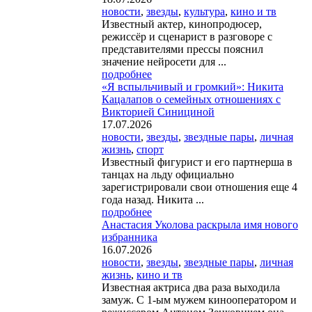
новости
,
звезды
,
культура
,
кино и тв
Известный актер, кинопродюсер,
режиссёр и сценарист в разговоре с
представителями прессы пояснил
значение нейросети для ...
подробнее
«Я вспыльчивый и громкий»: Никита
Кацалапов о семейных отношениях с
Викторией Синициной
17.07.2026
новости
,
звезды
,
звездные пары
,
личная
жизнь
,
спорт
Известный фигурист и его партнерша в
танцах на льду официально
зарегистрировали свои отношения еще 4
года назад. Никита ...
подробнее
Анастасия Уколова раскрыла имя нового
избранника
16.07.2026
новости
,
звезды
,
звездные пары
,
личная
жизнь
,
кино и тв
Известная актриса два раза выходила
замуж. С 1-ым мужем кинооператором и