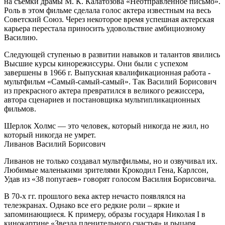
на съемки драмы М. К. Калатозова «Неотправленное письмо».
Роль в этом фильме сделала голос актера известным на весь
Советский Союз. Через некоторое время успешная актерская
карьера перестала приносить удовольствие амбициозному
Василию.
Следующей ступенью в развитии навыков и талантов явились
Высшие курсы кинорежиссуры. Они были с успехом
завершены в 1966 г. Выпускная квалификационная работа -
мультфильм «Самый-самый-самый». Так Василий Борисович
из прекрасного актера превратился в великого режиссера,
автора сценариев и постановщика мультипликационных
фильмов.
Шерлок Холмс — это человек, который никогда не жил, но
который никогда не умрет.
Ливанов Василий Борисович
Ливанов не только создавал мультфильмы, но и озвучивал их.
Любимые маленькими зрителями Крокодил Гена, Карлсон,
Удав из «38 попугаев» говорят голосом Василия Борисовича.
В 70-х гг. прошлого века актер нечасто появлялся на
телеэкранах. Однако все его редкие роли – яркие и
запоминающиеся. К примеру, образы государя Николая I в
кинокартине «Звезда пленительного счастья» и рыцаря