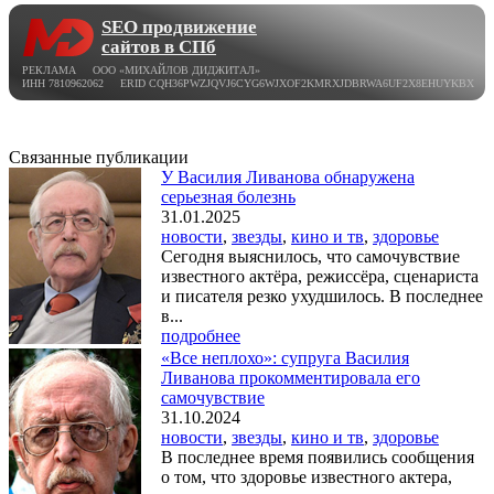
SEO продвижение
сайтов в СПб
РЕКЛАМА ООО «МИХАЙЛОВ ДИДЖИТАЛ»
ИНН 7810962062 ERID CQH36PWZJQVJ6CYG6WJXOF2KMRXJDBRWA6UF2X8EHUYKBX
Связанные публикации
У Василия Ливанова обнаружена
серьезная болезнь
31.01.2025
новости
,
звезды
,
кино и тв
,
здоровье
Сегодня выяснилось, что самочувствие
известного актёра, режиссёра, сценариста
и писателя резко ухудшилось. В последнее
в...
подробнее
«Все неплохо»: супруга Василия
Ливанова прокомментировала его
самочувствие
31.10.2024
новости
,
звезды
,
кино и тв
,
здоровье
В последнее время появились сообщения
о том, что здоровье известного актера,