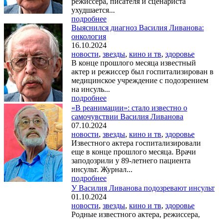
режиссера, писателя и сценариста
ухудшается...
подробнее
Выяснился диагноз Василия Ливанова:
онкология
16.10.2024
новости
,
звезды
,
кино и тв
,
здоровье
В конце прошлого месяца известный
актер и режиссер был госпитализирован в
медицинское учреждение с подозрением
на инсуль...
подробнее
«В реанимации»: стало известно о
самочувствии Василия Ливанова
07.10.2024
новости
,
звезды
,
кино и тв
,
здоровье
Известного актера госпитализировали
еще в конце прошлого месяца. Врачи
заподозрили у 89-летнего пациента
инсульт. Журнал...
подробнее
У Василия Ливанова подозревают инсульт
01.10.2024
новости
,
звезды
,
кино и тв
,
здоровье
Родные известного актера, режиссера,