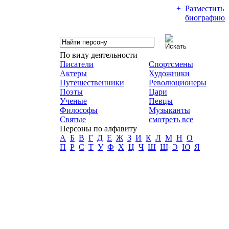
+
Разместить
биографию
По виду деятельности
Писатели
Спортсмены
Актеры
Художники
Путешественники
Революционеры
Поэты
Цари
Ученые
Певцы
Философы
Музыканты
Святые
смотреть все
Персоны по алфавиту
А
Б
В
Г
Д
Е
Ж
З
И
К
Л
М
Н
О
П
Р
С
Т
У
Ф
Х
Ц
Ч
Ш
Щ
Э
Ю
Я