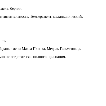
амень: берилл.
ентиментальность. Темперамент: меланхолический.
ния.
Медаль имени Макса Планка, Медаль Гельмгольца.
но не встретиться с полного признания.