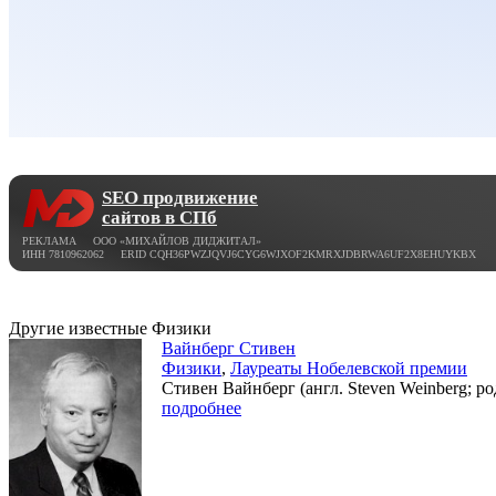
SEO продвижение
сайтов в СПб
РЕКЛАМА ООО «МИХАЙЛОВ ДИДЖИТАЛ»
ИНН 7810962062 ERID CQH36PWZJQVJ6CYG6WJXOF2KMRXJDBRWA6UF2X8EHUYKBX
Другие известные Физики
Вайнберг Стивен
Физики
,
Лауреаты Нобелевской премии
Стивен Вайнберг (англ. Steven Weinberg; р
подробнее