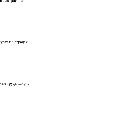
ноактриса, и...
гах и наградах...
ные труды шир...