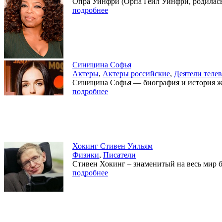
Опра Уинфри (Орпа Гейл Уинфри, родилась в
подробнее
Синицина Софья
Актеры
,
Актеры российские
,
Деятели теле
Синицина Софья — биография и история жиз
подробнее
Хокинг Стивен Уильям
Физики
,
Писатели
Стивен Хокинг – знаменитый на весь мир б
подробнее