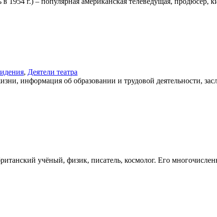
 1954 г.) – популярная американская телеведущая, продюсер, ки
видения
,
Деятели театра
ни, информация об образовании и трудовой деятельности, заслу
ританский учёный, физик, писатель, космолог. Его многочислен