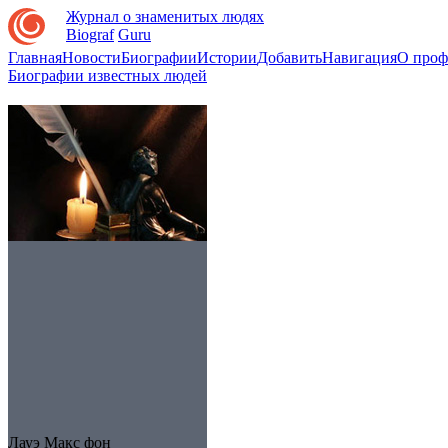
Журнал о знаменитых людях
Biograf
Guru
Главная
Новости
Биографии
Истории
Добавить
Навигация
О проф
Биографии известных людей
Лауэ Макс фон