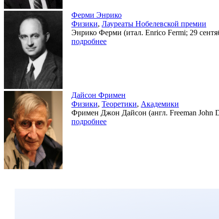
Ферми Энрико
Физики
,
Лауреаты Нобелевской премии
Энрико Ферми (итал. Enrico Fermi; 29 сент
подробнее
Дайсон Фримен
Физики
,
Теоретики
,
Академики
Фримен Джон Дайсон (англ. Freeman John D
подробнее