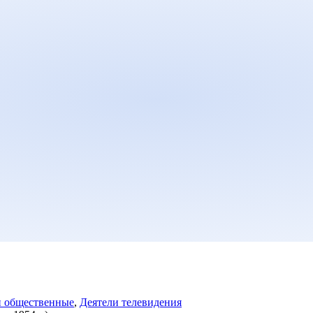
и общественные
,
Деятели телевидения