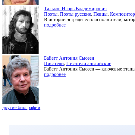
Тальков Игорь Владимирович
Поэты
,
Поэты русские
,
Певцы
,
Композито
В истории эстрады есть исполнители, кото
подробнее
Байетт Антония Сьюзен
Писатели
,
Писатели английские
Байетт Антония Сьюзен — ключевые этапы 
подробнее
другие биографии