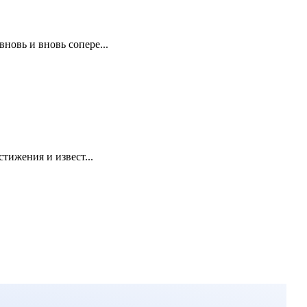
новь и вновь сопере...
ижения и извест...