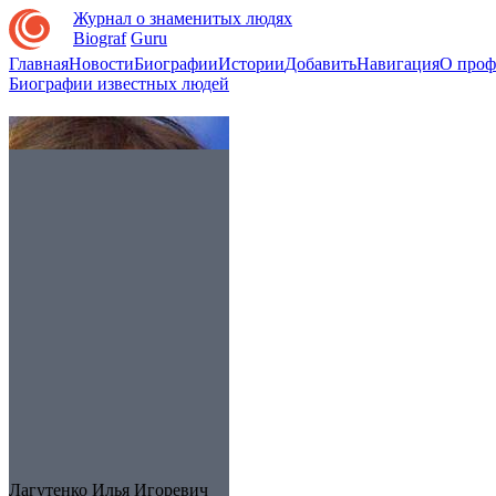
Журнал о знаменитых людях
Biograf
Guru
Главная
Новости
Биографии
Истории
Добавить
Навигация
О проф
Биографии известных людей
Лагутенко Илья Игоревич