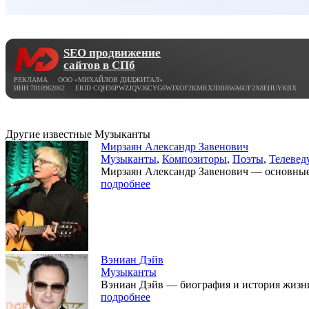
SEO продвижение
сайтов в СПб
РЕКЛАМА ООО «МИХАЙЛОВ ДИДЖИТАЛ»
ИНН 7810962062 ERID CQH36PWZJQVJ6CYG6WJXOF2KMRXJDBRWA6UF2X8EHUYKBX
Другие известные Музыканты
Мирзаян Александр Завенович
Музыканты
,
Композиторы
,
Поэты
,
Телевед
Мирзаян Александр Завенович — основные б
подробнее
Вэниан Дэйв
Музыканты
Вэниан Дэйв — биография и история жизни,
подробнее