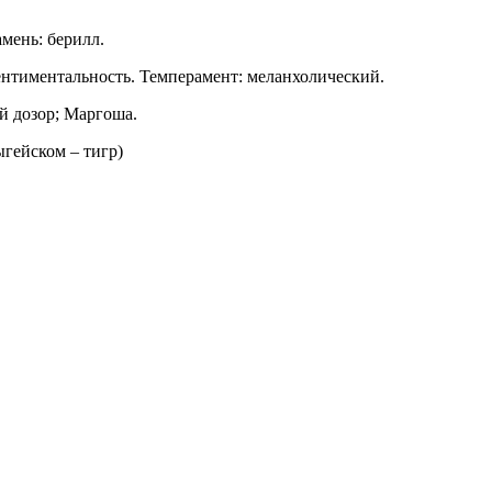
амень: берилл.
ентиментальность. Темперамент: меланхолический.
й дозор; Маргоша.
ыгейском – тигр)