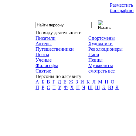
+
Разместить
биографию
По виду деятельности
Писатели
Спортсмены
Актеры
Художники
Путешественники
Революционеры
Поэты
Цари
Ученые
Певцы
Философы
Музыканты
Святые
смотреть все
Персоны по алфавиту
А
Б
В
Г
Д
Е
Ж
З
И
К
Л
М
Н
О
П
Р
С
Т
У
Ф
Х
Ц
Ч
Ш
Щ
Э
Ю
Я