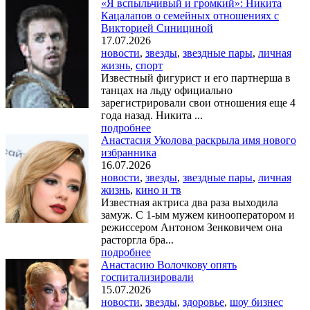
«Я вспыльчивый и громкий»: Никита
Кацалапов о семейных отношениях с
Викторией Синициной
17.07.2026
новости
,
звезды
,
звездные пары
,
личная
жизнь
,
спорт
Известный фигурист и его партнерша в
танцах на льду официально
зарегистрировали свои отношения еще 4
года назад. Никита ...
подробнее
Анастасия Уколова раскрыла имя нового
избранника
16.07.2026
новости
,
звезды
,
звездные пары
,
личная
жизнь
,
кино и тв
Известная актриса два раза выходила
замуж. С 1-ым мужем кинооператором и
режиссером Антоном Зенковичем она
расторгла бра...
подробнее
Анастасию Волочкову опять
госпитализировали
15.07.2026
новости
,
звезды
,
здоровье
,
шоу бизнес