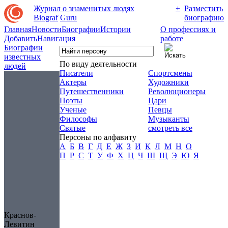
Журнал о знаменитых людях
+
Разместить
Biograf
Guru
биографию
Главная
Новости
Биографии
Истории
О профессиях и
Добавить
Навигация
работе
Биографии
известных
По виду деятельности
людей
Писатели
Спортсмены
Актеры
Художники
Путешественники
Революционеры
Поэты
Цари
Ученые
Певцы
Философы
Музыканты
Святые
смотреть все
Персоны по алфавиту
А
Б
В
Г
Д
Е
Ж
З
И
К
Л
М
Н
О
П
Р
С
Т
У
Ф
Х
Ц
Ч
Ш
Щ
Э
Ю
Я
Краснов-
Левитин