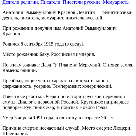
Деятели религии
,
Писатели
,
Писатели русские
,
Мемуаристы
Анатолий Эммануилович Краснов-Левитин — религииозный
деятель, писатель, мемуарист, писатель русский.
При рождении получил имя Анатолий Эммануилович
Краснов.
Родился 8 сентября 1915 года (в среду).
Место рождения: Баку, Российская империя.
По знаку зодиака: Дева ♍. Планета: Меркурий. Стихия: земля.
Камень: оливин.
Преобладающие черты характера - внимательность,
сдержанность, усердие. Темперамент: холерический.
Известные работы: Очерки по истории русской церковной
смуты, Диалог с церковной Россией, Крутицкое патриаршее
подворье, Рук твоих жар, В поисках Нового Града.
Умер 5 апреля 1991 года, в пятницу, в возрасте 76 лет.
Причина смерти: несчастный случай. Место смерти: Люцерн,
Швейцария.