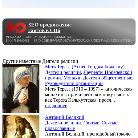
SEO продвижение
сайтов в СПб
РЕКЛАМА ООО «МИХАЙЛОВ ДИДЖИТАЛ»
ИНН 7810962062 ERID CQH36PWZJQVJ6CYG6WJXOF2KMRXJDBRWA6UF2X8EHUYKBX
Другие известные Деятели религии
Мать Тереза (Агнес Гонджа Бояджиу)
Деятели религии
,
Лауреаты Нобелевской
премии
,
Монахи
,
Деятели общественные
,
Руководители организации
Мать Тереза (1910 – 1997) – католическая
монахиня, причисленная к лику святых
как Тереза Калькуттская, просл...
подробнее
Антоний Великий
Деятели религии
,
Святые
,
Святые
православные
Антоний Великий, преподобный (около