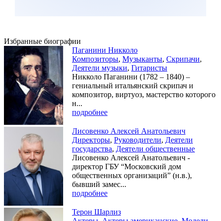
Избранные биографии
Паганини Никколо
Композиторы
,
Музыканты
,
Скрипачи
,
Деятели музыки
,
Гитаристы
Никколо Паганини (1782 – 1840) –
гениальный итальянский скрипач и
композитор, виртуоз, мастерство которого
н...
подробнее
Лисовенко Алексей Анатольевич
Директоры
,
Руководители
,
Деятели
государства
,
Деятели общественные
Лисовенко Алексей Анатольевич -
директор ГБУ “Московский дом
общественных организаций” (н.в.),
бывший замес...
подробнее
Терон Шарлиз
Актеры
,
Актеры американские
,
Модели
,