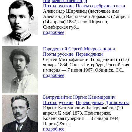
Ширяевец Александр
Поэты русские
,
Поэты серебряного века
Александр Ширяевец (настоящее имя
Александр Васильевич Абрамов; (2 апреля
(14 апреля) 1887, село Ширяево,
Симбирская губ...
подробнее
Городецкий Сергей Митрофанович
Поэты русские
,
Переводчики
Сергей Митрофанович Городецкий (5 (17)
января 1884, Санкт-Петербург, Российская
империя — 7 июня 1967, Обнинск, СС...
подробнее
Балтрушайтис Юргис Казимирович
Поэты русские
,
Переводчики
,
Дипломаты
Юргис Казимирович Балтрушайтис (20
апреля [2 мая] 1873, Поантвардзе,
Ковенская губерния — 3 января 1944,
Париж) &m...
подробнее