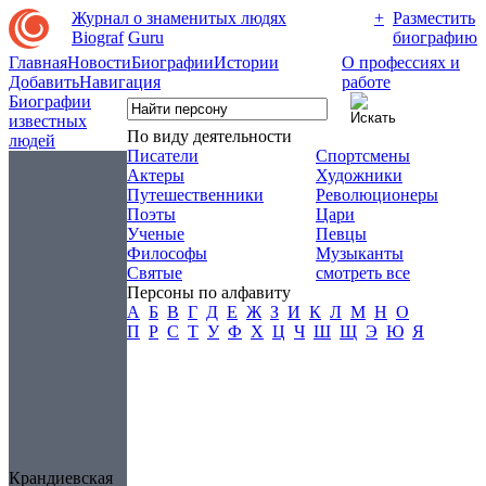
Журнал о знаменитых людях
+
Разместить
Biograf
Guru
биографию
Главная
Новости
Биографии
Истории
О профессиях и
Добавить
Навигация
работе
Биографии
известных
По виду деятельности
людей
Писатели
Спортсмены
Актеры
Художники
Путешественники
Революционеры
Поэты
Цари
Ученые
Певцы
Философы
Музыканты
Святые
смотреть все
Персоны по алфавиту
А
Б
В
Г
Д
Е
Ж
З
И
К
Л
М
Н
О
П
Р
С
Т
У
Ф
Х
Ц
Ч
Ш
Щ
Э
Ю
Я
Крандиевская