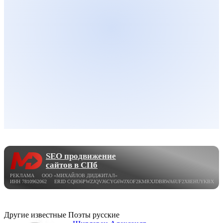
SEO продвижение
сайтов в СПб
РЕКЛАМА ООО «МИХАЙЛОВ ДИДЖИТАЛ»
ИНН 7810962062 ERID CQH36PWZJQVJ6CYG6WJXOF2KMRXJDBRWA6UF2X8EHUYKBX
Другие известные Поэты русские