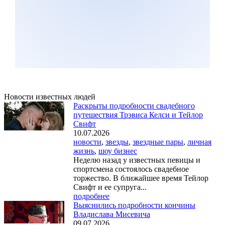
Новости известных людей
Раскрыты подробности свадебного
путешествия Трэвиса Келси и Тейлор
Свифт
10.07.2026
новости
,
звезды
,
звездные пары
,
личная
жизнь
,
шоу бизнес
Неделю назад у известных певицы и
спортсмена состоялось свадебное
торжество. В ближайшее время Тейлор
Свифт и ее супруга...
подробнее
Выяснились подробности кончины
Владислава Мисевича
09.07.2026