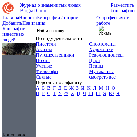
Журнал о знаменитых людях
+
Разместить
Biograf
Guru
биографию
Главная
Новости
Биографии
Истории
О профессиях и
Добавить
Навигация
работе
Биографии
известных
По виду деятельности
людей
Писатели
Спортсмены
Актеры
Художники
Путешественники
Революционеры
Поэты
Цари
Ученые
Певцы
Философы
Музыканты
Святые
смотреть все
Персоны по алфавиту
А
Б
В
Г
Д
Е
Ж
З
И
К
Л
М
Н
О
П
Р
С
Т
У
Ф
Х
Ц
Ч
Ш
Щ
Э
Ю
Я
Коновалов