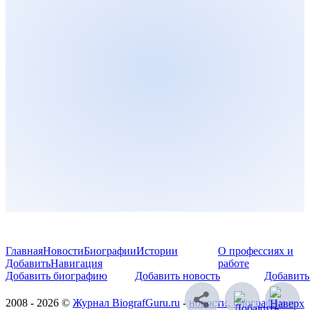
Главная
Новости
Биографии
Истории
О профессиях и
Добавить
Навигация
работе
Добавить биографию
Добавить новость
Добавить
2008 - 2026 ©
Журнал BiografGuru.ru
-
новости, биографии и