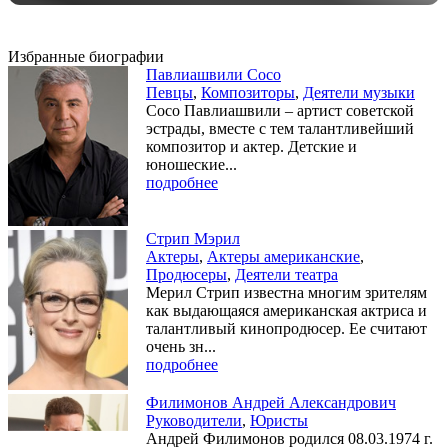
Избранные биографии
Павлиашвили Сосо
Певцы
,
Композиторы
,
Деятели музыки
Сосо Павлиашвили – артист советской
эстрады, вместе с тем талантливейший
композитор и актер. Детские и
юношеские...
подробнее
Стрип Мэрил
Актеры
,
Актеры американские
,
Продюсеры
,
Деятели театра
Мерил Стрип известна многим зрителям
как выдающаяся американская актриса и
талантливый кинопродюсер. Ее считают
очень зн...
подробнее
Филимонов Андрей Александрович
Руководители
,
Юристы
Андрей Филимонов родился 08.03.1974 г.