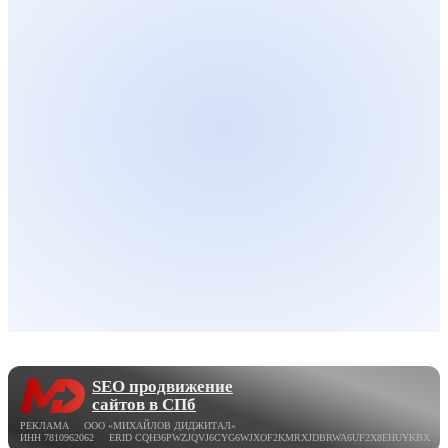
SEO продвижение
сайтов в СПб
РЕКЛАМА ООО «МИХАЙЛОВ ДИДЖИТАЛ»
ИНН 7810962062 ERID CQH36PWZJQVJ6CYG6WJXOF2KMRXJDBRWA6UF2X8EHUYKBX