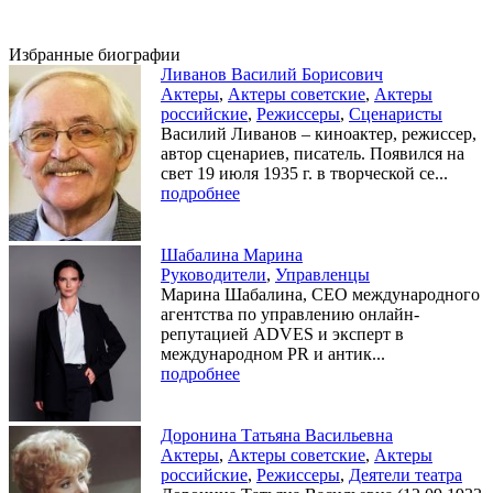
Избранные биографии
Ливанов Василий Борисович
Актеры
,
Актеры советские
,
Актеры
российские
,
Режиссеры
,
Сценаристы
Василий Ливанов – киноактер, режиссер,
автор сценариев, писатель. Появился на
свет 19 июля 1935 г. в творческой се...
подробнее
Шабалина Марина
Руководители
,
Управленцы
Марина Шабалина, CEO международного
агентства по управлению онлайн-
репутацией ADVES и эксперт в
международном PR и антик...
подробнее
Доронина Татьяна Васильевна
Актеры
,
Актеры советские
,
Актеры
российские
,
Режиссеры
,
Деятели театра