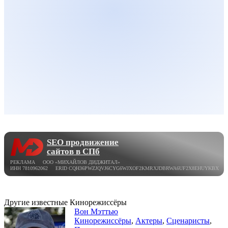
SEO продвижение
сайтов в СПб
РЕКЛАМА ООО «МИХАЙЛОВ ДИДЖИТАЛ»
ИНН 7810962062 ERID CQH36PWZJQVJ6CYG6WJXOF2KMRXJDBRWA6UF2X8EHUYKBX
Другие известные Кинорежиссёры
Вон Мэттью
Кинорежиссёры
,
Актеры
,
Сценаристы
,