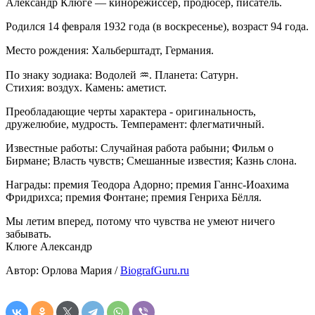
Александр Клюге — кинорежиссёр, продюсер, писатель.
Родился 14 февраля 1932 года (в воскресенье), возраст 94 года.
Место рождения: Хальберштадт, Германия.
По знаку зодиака: Водолей ♒. Планета: Сатурн.
Стихия: воздух. Камень: аметист.
Преобладающие черты характера - оригинальность,
дружелюбие, мудрость. Темперамент: флегматичный.
Известные работы: Случайная работа рабыни; Фильм о
Бирмане; Власть чувств; Смешанные известия; Казнь слона.
Награды: премия Теодора Адорно; премия Ганнс-Иоахима
Фридрихса; премия Фонтане; премия Генриха Бёлля.
Мы летим вперед, потому что чувства не умеют ничего
забывать.
Клюге Александр
Автор: Орлова Мария /
BiografGuru.ru