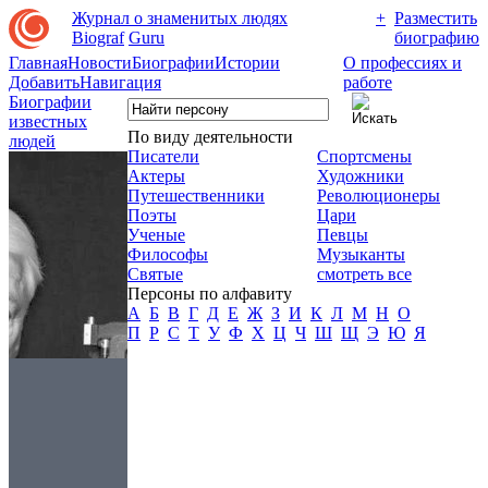
Журнал о знаменитых людях
+
Разместить
Biograf
Guru
биографию
Главная
Новости
Биографии
Истории
О профессиях и
Добавить
Навигация
работе
Биографии
известных
По виду деятельности
людей
Писатели
Спортсмены
Актеры
Художники
Путешественники
Революционеры
Поэты
Цари
Ученые
Певцы
Философы
Музыканты
Святые
смотреть все
Персоны по алфавиту
А
Б
В
Г
Д
Е
Ж
З
И
К
Л
М
Н
О
П
Р
С
Т
У
Ф
Х
Ц
Ч
Ш
Щ
Э
Ю
Я