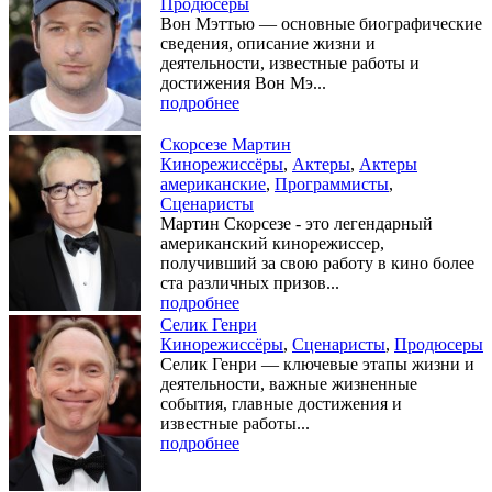
Продюсеры
Вон Мэттью — основные биографические
сведения, описание жизни и
деятельности, известные работы и
достижения Вон Мэ...
подробнее
Скорсезе Мартин
Кинорежиссёры
,
Актеры
,
Актеры
американские
,
Программисты
,
Сценаристы
Мартин Скорсезе - это легендарный
американский кинорежиссер,
получивший за свою работу в кино более
ста различных призов...
подробнее
Селик Генри
Кинорежиссёры
,
Сценаристы
,
Продюсеры
Селик Генри — ключевые этапы жизни и
деятельности, важные жизненные
события, главные достижения и
известные работы...
подробнее