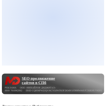
SEO продвижение
сайтов в СПб
РЕКЛАМА ООО «МИХАЙЛОВ ДИДЖИТАЛ»
ИНН 7810962062 ERID CQH36PWZJQVJ6CYG6WJXOF2KMRXJDBRWA6UF2X8EHUYKBX