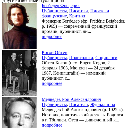
Другие известные Публицисты
Бегбедер Фредерик
Публицисты
,
Писатели
,
Писатели
французские
,
Критики
Фредерик Бегбедер (фр. Frédéric Beigbeder,
р. 1965) — современный французский
прозаик, публицист, ли...
подробнее
Когон Ойген
Публицисты
,
Политологи
,
Социологи
Ойген Когон (нем. Eugen Kogon, 2
февраля 1903, Мюнхен — 24 декабря
1987, Кёнигштайн) — немецкий
публицист, с...
подробнее
Медведев Рой Александрович
Публицисты
,
Писатели
,
Журналисты
Медведев Рой Александрович (р. 1925 г.).
Историк, политический деятель. Родился
в г. Тбилиси. Отец — дивизионный к...
подробнее