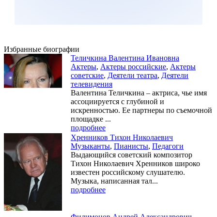
Избранные биографии
Теличкина Валентина Ивановна
Актеры
,
Актеры российские
,
Актеры
советские
,
Деятели театра
,
Деятели
телевидения
Валентина Теличкина – актриса, чье имя
ассоциируется с глубиной и
искренностью. Ее партнеры по съемочной
площадке ...
подробнее
Хренников Тихон Николаевич
Музыканты
,
Пианисты
,
Педагоги
Выдающийся советский композитор
Тихон Николаевич Хренников широко
известен российскому слушателю.
Музыка, написанная тал...
подробнее
Филимонов Андрей Александрович