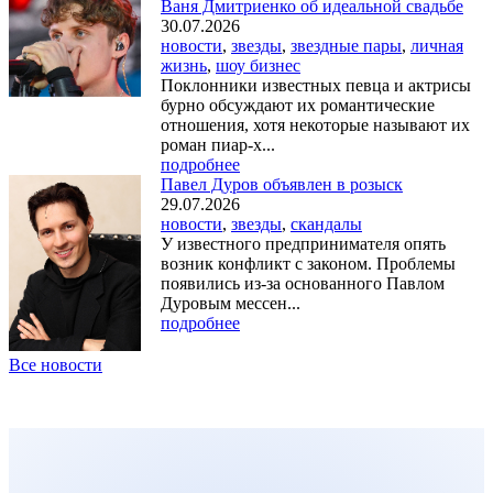
Ваня Дмитриенко об идеальной свадьбе
30.07.2026
новости
,
звезды
,
звездные пары
,
личная
жизнь
,
шоу бизнес
Поклонники известных певца и актрисы
бурно обсуждают их романтические
отношения, хотя некоторые называют их
роман пиар-х...
подробнее
Павел Дуров объявлен в розыск
29.07.2026
новости
,
звезды
,
скандалы
У известного предпринимателя опять
возник конфликт с законом. Проблемы
появились из-за основанного Павлом
Дуровым мессен...
подробнее
Все новости