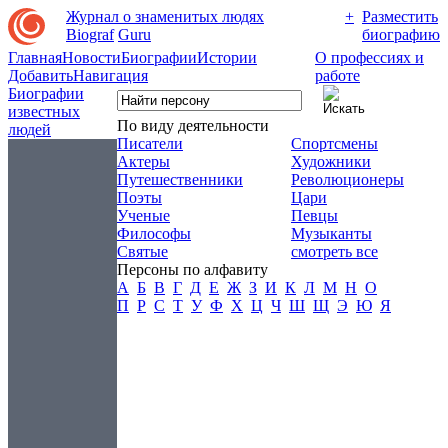
Журнал о знаменитых людях
+
Разместить
Biograf
Guru
биографию
Главная
Новости
Биографии
Истории
О профессиях и
Добавить
Навигация
работе
Биографии
известных
По виду деятельности
людей
Писатели
Спортсмены
Актеры
Художники
Путешественники
Революционеры
Поэты
Цари
Ученые
Певцы
Философы
Музыканты
Святые
смотреть все
Персоны по алфавиту
А
Б
В
Г
Д
Е
Ж
З
И
К
Л
М
Н
О
П
Р
С
Т
У
Ф
Х
Ц
Ч
Ш
Щ
Э
Ю
Я