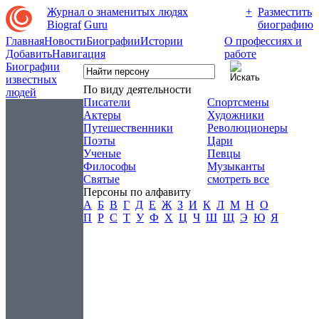
Журнал о знаменитых людях
+
Разместить
Biograf
Guru
биографию
Главная
Новости
Биографии
Истории
О профессиях и
Добавить
Навигация
работе
Биографии
известных
По виду деятельности
людей
Писатели
Спортсмены
Актеры
Художники
Путешественники
Революционеры
Поэты
Цари
Ученые
Певцы
Философы
Музыканты
Святые
смотреть все
Персоны по алфавиту
А
Б
В
Г
Д
Е
Ж
З
И
К
Л
М
Н
О
П
Р
С
Т
У
Ф
Х
Ц
Ч
Ш
Щ
Э
Ю
Я