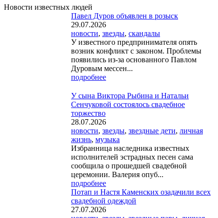
Новости известных людей
Павел Дуров объявлен в розыск
29.07.2026
новости
,
звезды
,
скандалы
У известного предпринимателя опять
возник конфликт с законом. Проблемы
появились из-за основанного Павлом
Дуровым мессен...
подробнее
У сына Виктора Рыбина и Натальи
Сенчуковой состоялось свадебное
торжество
28.07.2026
новости
,
звезды
,
звездные дети
,
личная
жизнь
,
музыка
Избранница наследника известных
исполнителей эстрадных песен сама
сообщила о прошедшей свадебной
церемонии. Валерия опуб...
подробнее
Потап и Настя Каменских озадачили всех
свадебной одеждой
27.07.2026