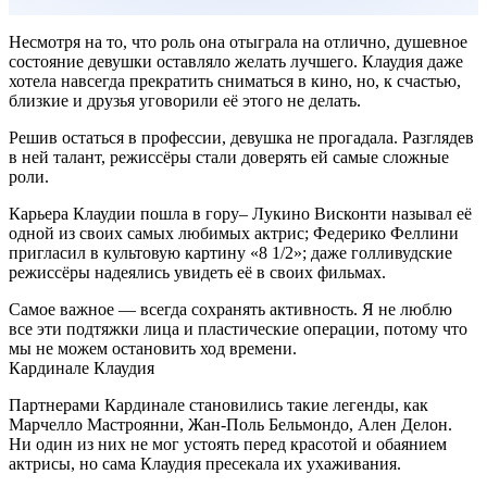
Несмотря на то, что роль она отыграла на отлично, душевное
состояние девушки оставляло желать лучшего. Клаудия даже
хотела навсегда прекратить сниматься в кино, но, к счастью,
близкие и друзья уговорили её этого не делать.
Решив остаться в профессии, девушка не прогадала. Разглядев
в ней талант, режиссёры стали доверять ей самые сложные
роли.
Карьера Клаудии пошла в гору– Лукино Висконти называл её
одной из своих самых любимых актрис; Федерико Феллини
пригласил в культовую картину «8 1/2»; даже голливудские
режиссёры надеялись увидеть её в своих фильмах.
Самое важное — всегда сохранять активность. Я не люблю
все эти подтяжки лица и пластические операции, потому что
мы не можем остановить ход времени.
Кардинале Клаудия
Партнерами Кардинале становились такие легенды, как
Марчелло Мастроянни, Жан-Поль Бельмондо, Ален Делон.
Ни один из них не мог устоять перед красотой и обаянием
актрисы, но сама Клаудия пресекала их ухаживания.