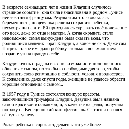
В возрасте семнадцати лет в жизни Клаудии случилось
страшное событие– она была изнасилована в родном Тунисе
неизвестным французом. Результатом этого оказалась
беременность, но девушка решила сохранить ребенка,
несмотря ни на что. Ей приходилось скрывать своё положение
ото всех, даже от отца и матери. А когда скрывать стало
невозможно, семья вынуждена была сказать всем, что
родившийся мальчик– брат Клаудии, а вовсе не сын. Даже сам
Патрик– такое имя дали ребёнку– только в восьмилетнем
возрасте узнал правду о себе.
Клаудия очень страдала из-за невозможности полноценного
общения с сыном, но это было необходимо для того, чтобы
сохранить свою репутацию и соблюсти условия продюсеров.
К сожалению, даже спустя годы, женщине не удалось обрести
хорошие отношения с сыном...
В 1957 году в Тунисе состоялся конкурс красоты,
закончившийся триумфом Клаудии. Девушка была названа
самой красивой итальянкой, и, в качестве награды, получила
поездку на Венецианский кинофестиваль. С этого и начался
её путь к успеху.
Рожая ребенка в сорок лет, делаешь это уже более