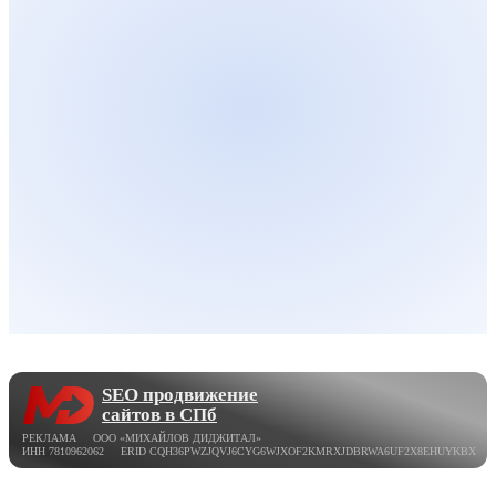
SEO продвижение
сайтов в СПб
РЕКЛАМА ООО «МИХАЙЛОВ ДИДЖИТАЛ»
ИНН 7810962062 ERID CQH36PWZJQVJ6CYG6WJXOF2KMRXJDBRWA6UF2X8EHUYKBX