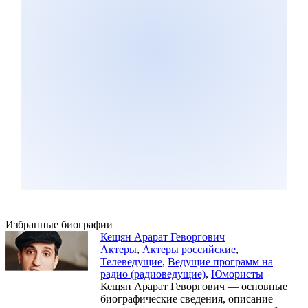
Избранные биографии
Кещян Арарат Геворгович
Актеры
,
Актеры российские
,
Телеведущие
,
Ведущие программ на
радио (радиоведущие)
,
Юмористы
Кещян Арарат Геворгович — основные
биографические сведения, описание