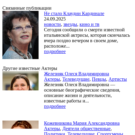
Связанные публикации
Не стало Клаудии Кардинале
24.09.2025
новости
,
звезды
,
кино и тв
Сегодня сообщили о смерти известной
итальянской актрисы, которая скончалась
вчера поздно вечером в своем доме,
расположе...
подробнее
Другие известные Актеры
Железняк Олеся Владимировна
Актеры
,
Телеведущие
,
Певцы
,
Артисты
Железняк Олеся Владимировна —
основные биографические сведения,
описание жизни и деятельности,
известные работы и...
подробнее
Кожевникова Мария Александровна
Актеры
,
Деятели общественные
,
Политики
,
Телеведущие
,
Спортсмены