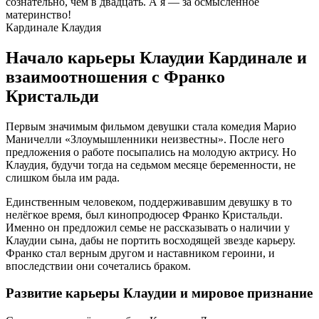
сознательно, чем в двадцать. А я — за осмысленное
материнство!
Кардинале Клаудия
Начало карьеры Клаудии Кардинале и
взаимоотношения с Франко
Кристальди
Первым значимым фильмом девушки стала комедия Марио
Маничелли «Злоумышленники неизвестны». После него
предложения о работе посыпались на молодую актрису. Но
Клаудия, будучи тогда на седьмом месяце беременности, не
слишком была им рада.
Единственным человеком, поддерживавшим девушку в то
нелёгкое время, был кинопродюсер Франко Кристальди.
Именно он предложил семье не рассказывать о наличии у
Клаудии сына, дабы не портить восходящей звезде карьеру.
Франко стал верным другом и наставником героини, и
впоследствии они сочетались браком.
Развитие карьеры Клаудии и мировое признание