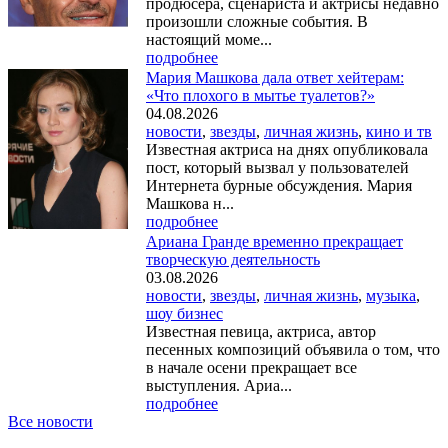
продюсера, сценариста и актрисы недавно
произошли сложные события. В
настоящий моме...
подробнее
Мария Машкова дала ответ хейтерам:
«Что плохого в мытье туалетов?»
04.08.2026
новости
,
звезды
,
личная жизнь
,
кино и тв
Известная актриса на днях опубликовала
пост, который вызвал у пользователей
Интернета бурные обсуждения. Мария
Машкова н...
подробнее
Ариана Гранде временно прекращает
творческую деятельность
03.08.2026
новости
,
звезды
,
личная жизнь
,
музыка
,
шоу бизнес
Известная певица, актриса, автор
песенных композиций объявила о том, что
в начале осени прекращает все
выступления. Ариа...
подробнее
Все новости