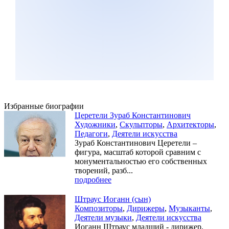
Избранные биографии
Церетели Зураб Константинович
Художники
,
Скульпторы
,
Архитекторы
,
Педагоги
,
Деятели искусства
Зураб Константинович Церетели –
фигура, масштаб которой сравним с
монументальностью его собственных
творений, разб...
подробнее
Штраус Иоганн (сын)
Композиторы
,
Дирижеры
,
Музыканты
,
Деятели музыки
,
Деятели искусства
Иоганн Штраус младший - дирижер,