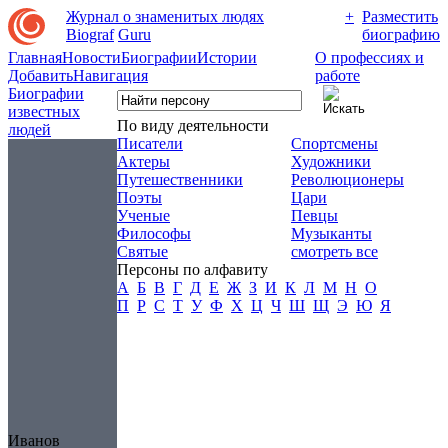
Журнал о знаменитых людях
+
Разместить
Biograf
Guru
биографию
Главная
Новости
Биографии
Истории
О профессиях и
Добавить
Навигация
работе
Биографии
известных
По виду деятельности
людей
Писатели
Спортсмены
Актеры
Художники
Путешественники
Революционеры
Поэты
Цари
Ученые
Певцы
Философы
Музыканты
Святые
смотреть все
Персоны по алфавиту
А
Б
В
Г
Д
Е
Ж
З
И
К
Л
М
Н
О
П
Р
С
Т
У
Ф
Х
Ц
Ч
Ш
Щ
Э
Ю
Я
Иванов