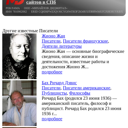
сайтов в СПб
РЕКЛАМА ООО «МИХАЙЛОВ ДИДЖИТАЛ»
ИНН 7810962062 ERID CQH36PWZJQVJ6CYG6WJXOF2KMRXJDBRWA6UF2X8EHUYKBX
Другие известные Писатели
Жионо Жан
Писатели
,
Писатели французские
,
Деятели литературы
Жионо Жан — основные биографические
сведения, описание жизни и
деятельности, известные работы и
достижения Жионо Ж...
подробнее
Бах Ричард Дэвис
Писатели
,
Писатели американские
,
Публицисты
,
Философы
Ричард Бах (родился 23 июня 1936) —
американский писатель, философ и
публицист. Ричард Бах родился 23 июня
1936 г...
подробнее