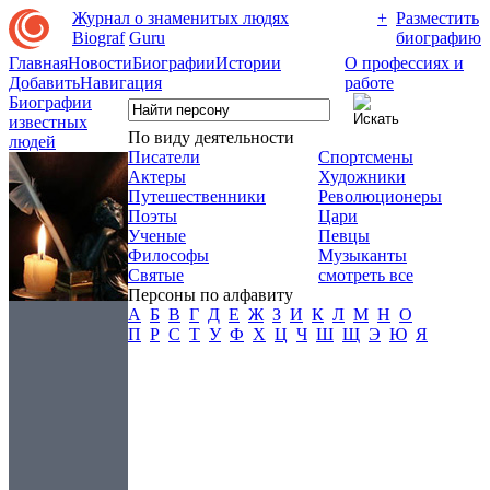
Журнал о знаменитых людях
+
Разместить
Biograf
Guru
биографию
Главная
Новости
Биографии
Истории
О профессиях и
Добавить
Навигация
работе
Биографии
известных
По виду деятельности
людей
Писатели
Спортсмены
Актеры
Художники
Путешественники
Революционеры
Поэты
Цари
Ученые
Певцы
Философы
Музыканты
Святые
смотреть все
Персоны по алфавиту
А
Б
В
Г
Д
Е
Ж
З
И
К
Л
М
Н
О
П
Р
С
Т
У
Ф
Х
Ц
Ч
Ш
Щ
Э
Ю
Я