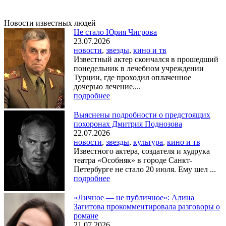
Новости известных людей
Не стало Юрия Чигрова
23.07.2026
новости
,
звезды
,
кино и тв
Известный актер скончался в прошедший
понедельник в лечебном учреждении
Турции, где проходил оплаченное
дочерью лечение....
подробнее
Выяснены подробности о предстоящих
похоронах Дмитрия Поднозова
22.07.2026
новости
,
звезды
,
культура
,
кино и тв
Известного актера, создателя и худрука
театра «Особняк» в городе Санкт-
Петербурге не стало 20 июля. Ему шел ...
подробнее
«Личное — не публичное»: Алина
Загитова прокомментировала разговоры о
романе
21.07.2026