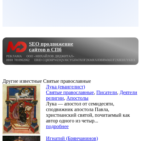
SEO продвижение
сайтов в СПб
РЕКЛАМА ООО «МИХАЙЛОВ ДИДЖИТАЛ»
ИНН 7810962062 ERID CQH36PWZJQVJ6CYG6WJXOF2KMRXJDBRWA6UF2X8EHUYKBX
Другие известные Святые православные
Лука (евангелист)
Святые православные
,
Писатели
,
Деятели
религии
,
Апостолы
Лука — апостол от семидесяти,
сподвижник апостола Павла,
христианский святой, почитаемый как
автор одного из четыр...
подробнее
Игнатий (Брянчанинов)