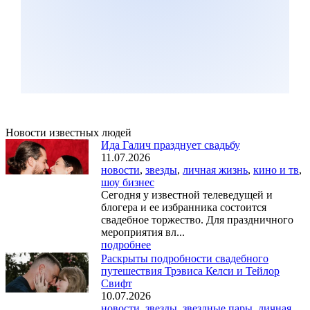
Новости известных людей
Ида Галич празднует свадьбу
11.07.2026
новости
,
звезды
,
личная жизнь
,
кино и тв
,
шоу бизнес
Сегодня у известной телеведущей и
блогера и ее избранника состоится
свадебное торжество. Для праздничного
мероприятия вл...
подробнее
Раскрыты подробности свадебного
путешествия Трэвиса Келси и Тейлор
Свифт
10.07.2026
новости
,
звезды
,
звездные пары
,
личная