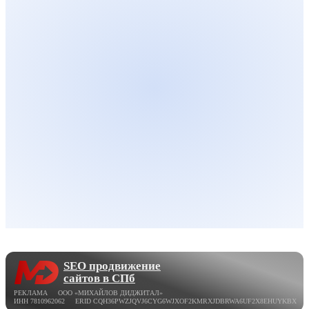
SEO продвижение
сайтов в СПб
РЕКЛАМА ООО «МИХАЙЛОВ ДИДЖИТАЛ»
ИНН 7810962062 ERID CQH36PWZJQVJ6CYG6WJXOF2KMRXJDBRWA6UF2X8EHUYKBX