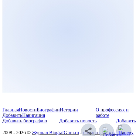
Главная
Новости
Биографии
Истории
О профессиях и
Добавить
Навигация
работе
Добавить биографию
Добавить новость
Добавить
2008 - 2026 ©
Журнал BiografGuru.ru
-
новости, биографии и