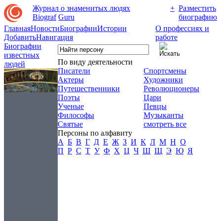
Журнал о знаменитых людях
+
Разместить
Biograf
Guru
биографию
Главная
Новости
Биографии
Истории
О профессиях и
Добавить
Навигация
работе
Биографии
известных
По виду деятельности
людей
Писатели
Спортсмены
Актеры
Художники
Путешественники
Революционеры
Поэты
Цари
Ученые
Певцы
Философы
Музыканты
Святые
смотреть все
Персоны по алфавиту
А
Б
В
Г
Д
Е
Ж
З
И
К
Л
М
Н
О
П
Р
С
Т
У
Ф
Х
Ц
Ч
Ш
Щ
Э
Ю
Я