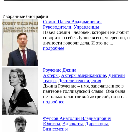
Избранные биографии
Семин Павел Владимирович
Руководители
,
Управленцы
Павел Семин –человек, который не любит
говорить о себе. Лучше всего, уверен он, о
личности говорят дела. И это не ...
подробнее
Роулендс Джина
Актеры
,
Актеры американские
,
Деятели
театра
,
Деятели телевидения
Джина Роулендс – имя, запечатленное в
пантеоне голливудской славы. Она была
не только талантливой актрисой, но и с...
подробнее
Фурсов Анатолий Владимирович
Юристы
,
Адвокаты
,
Директоры
,
Бизнесмены