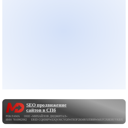
SEO продвижение
сайтов в СПб
РЕКЛАМА ООО «МИХАЙЛОВ ДИДЖИТАЛ»
ИНН 7810962062 ERID CQH36PWZJQVJ6CYG6WJXOF2KMRXJDBRWA6UF2X8EHUYKBX