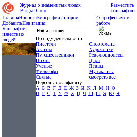
Журнал о знаменитых людях
+
Разместить
Biograf
Guru
биографию
Главная
Новости
Биографии
Истории
О профессиях и
Добавить
Навигация
работе
Биографии
известных
По виду деятельности
людей
Писатели
Спортсмены
Актеры
Художники
Путешественники
Революционеры
Поэты
Цари
Ученые
Певцы
Философы
Музыканты
Святые
смотреть все
Персоны по алфавиту
А
Б
В
Г
Д
Е
Ж
З
И
К
Л
М
Н
О
П
Р
С
Т
У
Ф
Х
Ц
Ч
Ш
Щ
Э
Ю
Я