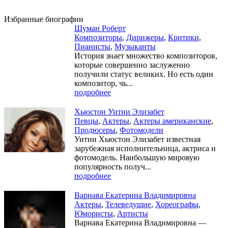
Избранные биографии
Шуман Роберт
Композиторы
,
Дирижеры
,
Критики
,
Пианисты
,
Музыканты
История знает множество композиторов,
которые совершенно заслуженно
получили статус великих. Но есть один
композитор, чь...
подробнее
Хьюстон Уитни Элизабет
Певцы
,
Актеры
,
Актеры американские
,
Продюсеры
,
Фотомодели
Уитни Хьюстон Элизабет известная
зарубежная исполнительница, актриса и
фотомодель. Наибольшую мировую
популярность получ...
подробнее
Варнава Екатерина Владимировна
Актеры
,
Телеведущие
,
Хореографы
,
Юмористы
,
Артисты
Варнава Екатерина Владимировна —