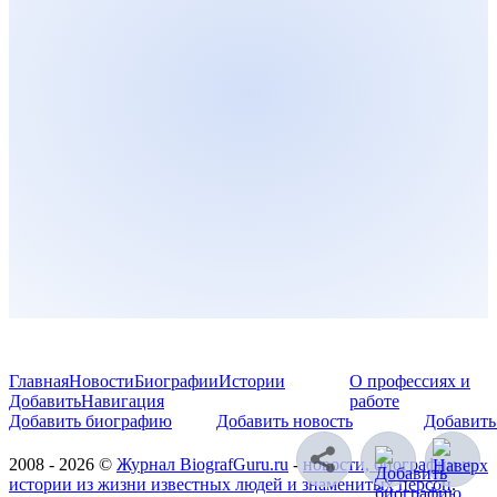
Главная
Новости
Биографии
Истории
О профессиях и
Добавить
Навигация
работе
Добавить биографию
Добавить новость
Добавить
2008 - 2026 ©
Журнал BiografGuru.ru
-
новости, биографии и
истории из жизни известных людей и знаменитых персон
.