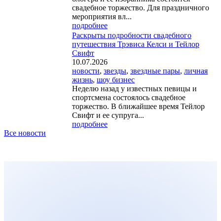
свадебное торжество. Для праздничного
мероприятия вл...
подробнее
Раскрыты подробности свадебного
путешествия Трэвиса Келси и Тейлор
Свифт
10.07.2026
новости
,
звезды
,
звездные пары
,
личная
жизнь
,
шоу бизнес
Неделю назад у известных певицы и
спортсмена состоялось свадебное
торжество. В ближайшее время Тейлор
Свифт и ее супруга...
подробнее
Все новости