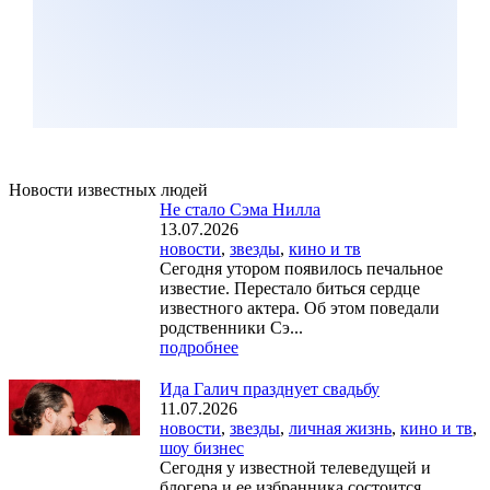
Новости известных людей
Не стало Сэма Нилла
13.07.2026
новости
,
звезды
,
кино и тв
Сегодня утором появилось печальное
известие. Перестало биться сердце
известного актера. Об этом поведали
родственники Сэ...
подробнее
Ида Галич празднует свадьбу
11.07.2026
новости
,
звезды
,
личная жизнь
,
кино и тв
,
шоу бизнес
Сегодня у известной телеведущей и
блогера и ее избранника состоится