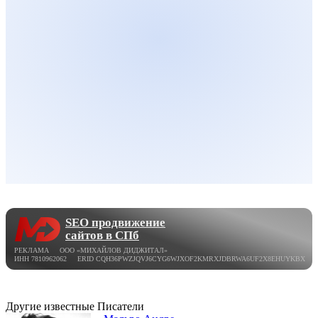
SEO продвижение
сайтов в СПб
РЕКЛАМА ООО «МИХАЙЛОВ ДИДЖИТАЛ»
ИНН 7810962062 ERID CQH36PWZJQVJ6CYG6WJXOF2KMRXJDBRWA6UF2X8EHUYKBX
Другие известные Писатели