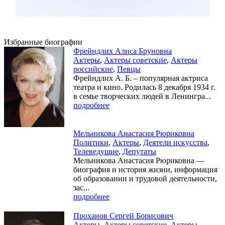
Избранные биографии
Фрейндлих Алиса Бруновна
Актеры
,
Актеры советские
,
Актеры
российские
,
Певцы
Фрейндлих А. Б. – популярная актриса
театра и кино. Родилась 8 декабря 1934 г.
в семье творческих людей в Ленингра...
подробнее
Мельникова Анастасия Рюриковна
Политики
,
Актеры
,
Деятели искусства
,
Телеведущие
,
Депутаты
Мельникова Анастасия Рюриковна —
биография и история жизни, информация
об образовании и трудовой деятельности,
зас...
подробнее
Проханов Сергей Борисович
Актеры
,
Актеры советские
,
Актеры