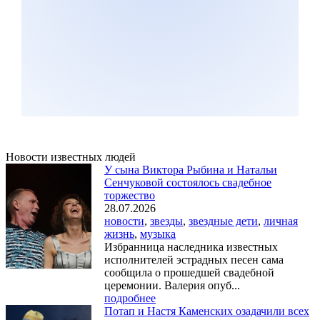
Новости известных людей
У сына Виктора Рыбина и Натальи
Сенчуковой состоялось свадебное
торжество
28.07.2026
новости
,
звезды
,
звездные дети
,
личная
жизнь
,
музыка
Избранница наследника известных
исполнителей эстрадных песен сама
сообщила о прошедшей свадебной
церемонии. Валерия опуб...
подробнее
Потап и Настя Каменских озадачили всех