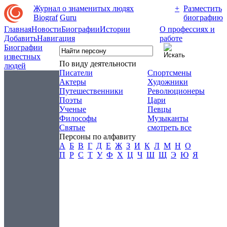
Журнал о знаменитых людях
+
Разместить
Biograf
Guru
биографию
Главная
Новости
Биографии
Истории
О профессиях и
Добавить
Навигация
работе
Биографии
известных
По виду деятельности
людей
Писатели
Спортсмены
Актеры
Художники
Путешественники
Революционеры
Поэты
Цари
Ученые
Певцы
Философы
Музыканты
Святые
смотреть все
Персоны по алфавиту
А
Б
В
Г
Д
Е
Ж
З
И
К
Л
М
Н
О
П
Р
С
Т
У
Ф
Х
Ц
Ч
Ш
Щ
Э
Ю
Я