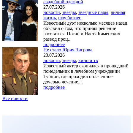
свадебной одеждой
27.07.2026
новости
,
звезды
,
звездные пары
,
личная
жизнь
,
шоу бизнес
Известный дуэт несколько месяцев назад
объявил о том, что принял решение
расстаться. Потап и Настя Каменских
развод проц...
подробнее
Не стало Юрия Чигрова
23.07.2026
новости
,
звезды
,
кино и тв
Известный актер скончался в прошедший
понедельник в лечебном учреждении
Турции, где проходил оплаченное
дочерью лечение....
подробнее
Все новости