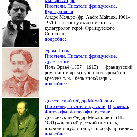
Мальро Андре
Писатели
,
Писатели французские
,
Культурологи
Андре Мальро (фр. Andre Malraux, 1901–
1976) — французский писатель,
культуролог, герой Французского
Сопротив...
подробнее
Эрвье Поль
Писатели
,
Писатели французские
,
Драматурги
Поль Эрвьё (1857—1915) — французский
романист и драматург, популярный во
времена т. н. «бель эпок&raqu...
подробнее
Достоевский Фёдор Михайлович
Писатели
,
Писатели русские
,
Прозаики
,
Философы
,
Философы русские
Достоевский Федор Михайлович (1821 –
1881) – великий русский писатель,
прозаик и публицист, философ, признан...
подробнее