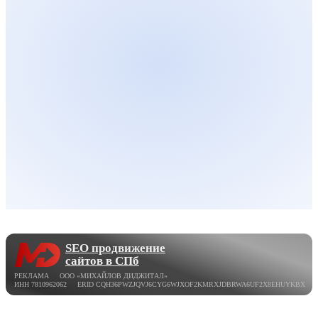
SEO продвижение
сайтов в СПб
РЕКЛАМА ООО «МИХАЙЛОВ ДИДЖИТАЛ»
ИНН 7810962062 ERID CQH36PWZJQVJ6CYG6WJXOF2KMRXJDBRWA6UF2X8EHUYKBX