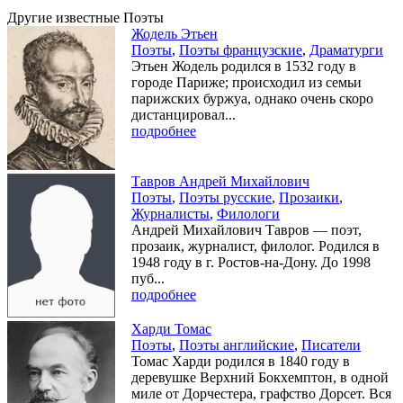
Другие известные Поэты
Жодель Этьен
Поэты
,
Поэты французские
,
Драматурги
Этьен Жодель родился в 1532 году в
городе Париже; происходил из семьи
парижских буржуа, однако очень скоро
дистанцировал...
подробнее
Тавров Андрей Михайлович
Поэты
,
Поэты русские
,
Прозаики
,
Журналисты
,
Филологи
Андрей Михайлович Тавров — поэт,
прозаик, журналист, филолог. Родился в
1948 году в г. Ростов-на-Дону. До 1998
пуб...
подробнее
Харди Томас
Поэты
,
Поэты английские
,
Писатели
Томас Харди родился в 1840 году в
деревушке Верхний Бокхемптон, в одной
миле от Дорчестера, графство Дорсет. Вся