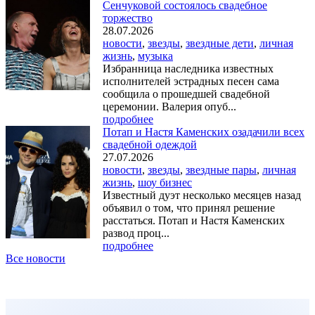
Сенчуковой состоялось свадебное
торжество
28.07.2026
новости
,
звезды
,
звездные дети
,
личная
жизнь
,
музыка
Избранница наследника известных
исполнителей эстрадных песен сама
сообщила о прошедшей свадебной
церемонии. Валерия опуб...
подробнее
Потап и Настя Каменских озадачили всех
свадебной одеждой
27.07.2026
новости
,
звезды
,
звездные пары
,
личная
жизнь
,
шоу бизнес
Известный дуэт несколько месяцев назад
объявил о том, что принял решение
расстаться. Потап и Настя Каменских
развод проц...
подробнее
Все новости