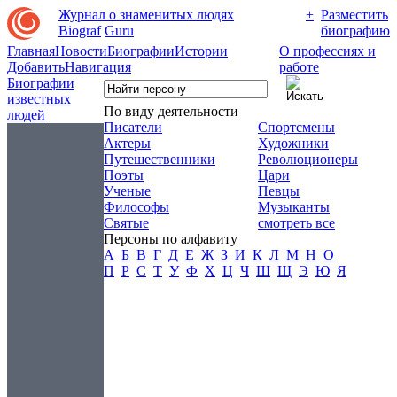
Журнал о знаменитых людях
+
Разместить
Biograf
Guru
биографию
Главная
Новости
Биографии
Истории
О профессиях и
Добавить
Навигация
работе
Биографии
известных
По виду деятельности
людей
Писатели
Спортсмены
Актеры
Художники
Путешественники
Революционеры
Поэты
Цари
Ученые
Певцы
Философы
Музыканты
Святые
смотреть все
Персоны по алфавиту
А
Б
В
Г
Д
Е
Ж
З
И
К
Л
М
Н
О
П
Р
С
Т
У
Ф
Х
Ц
Ч
Ш
Щ
Э
Ю
Я