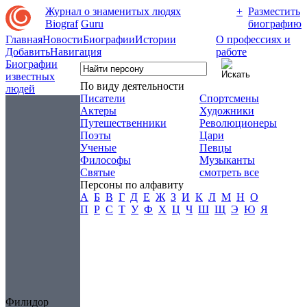
Журнал о знаменитых людях
+
Разместить
Biograf
Guru
биографию
Главная
Новости
Биографии
Истории
О профессиях и
Добавить
Навигация
работе
Биографии
известных
По виду деятельности
людей
Писатели
Спортсмены
Актеры
Художники
Путешественники
Революционеры
Поэты
Цари
Ученые
Певцы
Философы
Музыканты
Святые
смотреть все
Персоны по алфавиту
А
Б
В
Г
Д
Е
Ж
З
И
К
Л
М
Н
О
П
Р
С
Т
У
Ф
Х
Ц
Ч
Ш
Щ
Э
Ю
Я
Филидор