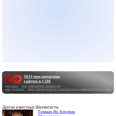
SEO продвижение
сайтов в СПб
РЕКЛАМА ООО «МИХАЙЛОВ ДИДЖИТАЛ»
ИНН 7810962062 ERID CQH36PWZJQVJ6CYG6WJXOF2KMRXJDBRWA6UF2X8EHUYKBX
Другие известные Шахматисты
Тимман Ян Хендрик