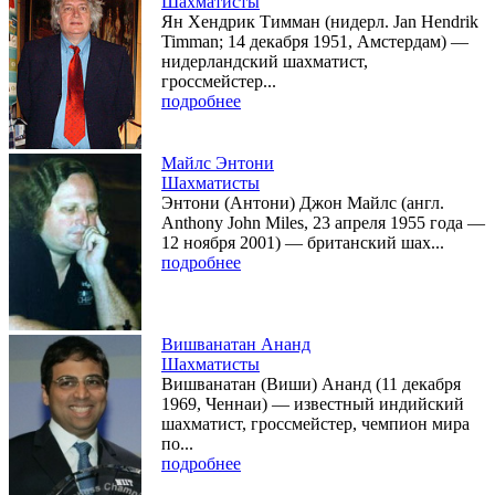
Шахматисты
Ян Хендрик Тимман (нидерл. Jan Hendrik
Timman; 14 декабря 1951, Амстердам) —
нидерландский шахматист,
гроссмейстер...
подробнее
Майлс Энтони
Шахматисты
Энтони (Антони) Джон Майлс (англ.
Anthony John Miles, 23 апреля 1955 года —
12 ноября 2001) — британский шах...
подробнее
Вишванатан Ананд
Шахматисты
Вишванатан (Виши) Ананд (11 декабря
1969, Ченнаи) — известный индийский
шахматист, гроссмейстер, чемпион мира
по...
подробнее