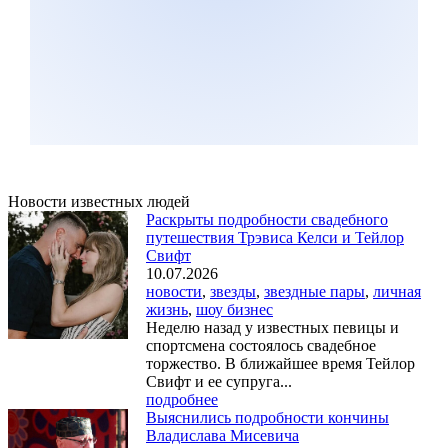
Новости известных людей
Раскрыты подробности свадебного
путешествия Трэвиса Келси и Тейлор
Свифт
10.07.2026
новости
,
звезды
,
звездные пары
,
личная
жизнь
,
шоу бизнес
Неделю назад у известных певицы и
спортсмена состоялось свадебное
торжество. В ближайшее время Тейлор
Свифт и ее супруга...
подробнее
Выяснились подробности кончины
Владислава Мисевича