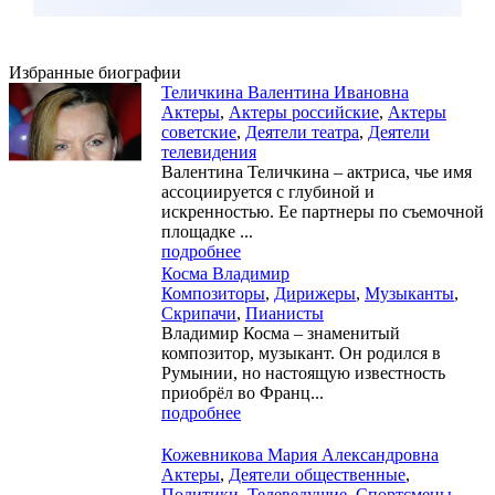
Избранные биографии
Теличкина Валентина Ивановна
Актеры
,
Актеры российские
,
Актеры
советские
,
Деятели театра
,
Деятели
телевидения
Валентина Теличкина – актриса, чье имя
ассоциируется с глубиной и
искренностью. Ее партнеры по съемочной
площадке ...
подробнее
Косма Владимир
Композиторы
,
Дирижеры
,
Музыканты
,
Скрипачи
,
Пианисты
Владимир Косма – знаменитый
композитор, музыкант. Он родился в
Румынии, но настоящую известность
приобрёл во Франц...
подробнее
Кожевникова Мария Александровна
Актеры
,
Деятели общественные
,
Политики
,
Телеведущие
,
Спортсмены