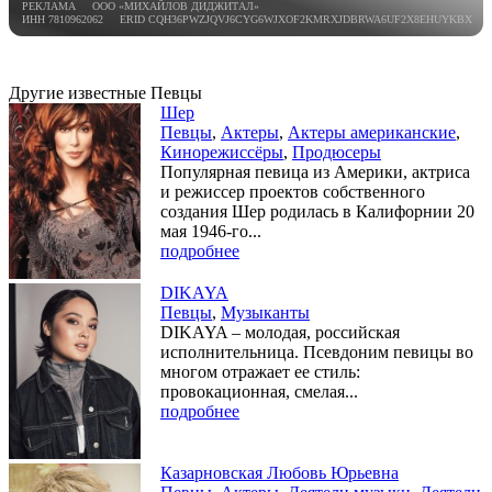
РЕКЛАМА ООО «МИХАЙЛОВ ДИДЖИТАЛ»
ИНН 7810962062 ERID CQH36PWZJQVJ6CYG6WJXOF2KMRXJDBRWA6UF2X8EHUYKBX
Другие известные Певцы
Шер
Певцы
,
Актеры
,
Актеры американские
,
Кинорежиссёры
,
Продюсеры
Популярная певица из Америки, актриса
и режиссер проектов собственного
создания Шер родилась в Калифорнии 20
мая 1946-го...
подробнее
DIKAYA
Певцы
,
Музыканты
DIKAYA – молодая, российская
исполнительница. Псевдоним певицы во
многом отражает ее стиль:
провокационная, смелая...
подробнее
Казарновская Любовь Юрьевна