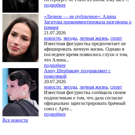
подробнее
«Личное — не публичное»: Алина
Загитова прокомментировала разговоры о
романе
21.07.2026
новости
,
звезды
,
личная жизнь
,
спорт
Известная фигуристка предпочитает не
афишировать личную жизнь. Однако в
последнее время появились слухи о том,
что Алина...
подробнее
Анну Щербакову поздравляют с
помолвкой
20.07.2026
новости
,
звезды
,
личная жизнь
,
спорт
Известная фигуристка сообщила своим
подписчикам о том, что дала согласие
официально зарегистрировать брачный
союз с Арте...
подробнее
Все новости