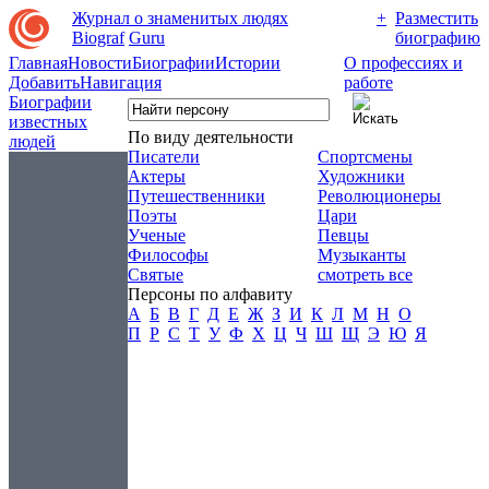
Журнал о знаменитых людях
+
Разместить
Biograf
Guru
биографию
Главная
Новости
Биографии
Истории
О профессиях и
Добавить
Навигация
работе
Биографии
известных
По виду деятельности
людей
Писатели
Спортсмены
Актеры
Художники
Путешественники
Революционеры
Поэты
Цари
Ученые
Певцы
Философы
Музыканты
Святые
смотреть все
Персоны по алфавиту
А
Б
В
Г
Д
Е
Ж
З
И
К
Л
М
Н
О
П
Р
С
Т
У
Ф
Х
Ц
Ч
Ш
Щ
Э
Ю
Я